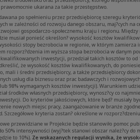
a prawomocnie ukarana za takie przestępstwo.
dawana po spełnieniu przez przedsiębiorcę szeregu kryter
nych w zależności od rozwoju danego obszaru, maj?cych na ce
rozwojowi gospodarczo-społecznemu kraju i regionu. Między
dzie musiał ponieść określon? wysokość kosztów kwalifiko
wysokości stopy bezrobocia w regionie, w którym zamierza
tem rozporz?dzenia im wyższa stopa bezrobocia w danym pow
walifikowanych inwestycji, przedział takich kosztów to od
odkreślić, że wysokość kosztów kwalifikowanych, do poniesi
o, mali i średni przedsiębiorcy, a także przedsiębiorcy doko
nych usług dla biznesu oraz prac badawczych i rozwojowych
5 lub 98% wymaganych kosztów inwestycji). Warunkiem udzi
ział środków własnych przedsiębiorcy, wynosz?cy co najmni
westycji. Do kryteriów jakościowych, które będ? musiały by
rzenie nowych miejsc pracy, zaangażowanie w branże zgodne 
d. Szczegółowe kryteria zostan? określone w rozporz?dzeniu
owe przewidziane w Projekcie będzie stanowiło pomoc publ
do 50% intensywności (wyj?tek stanowi obszar należ?cy do m
ędzie to 10%).
Ze wskazanych regulacji wynika, że wysok