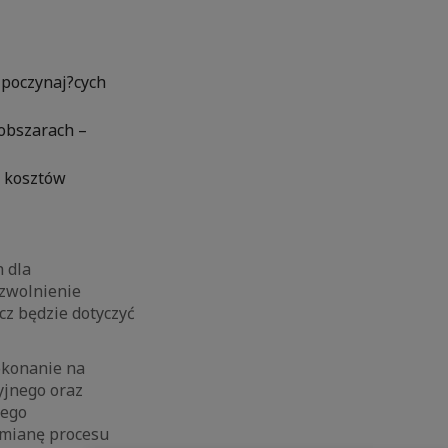
zpoczynaj?cych
obszarach –
% kosztów
 dla
 zwolnienie
cz będzie dotyczyć
okonanie na
yjnego oraz
cego
zmianę procesu