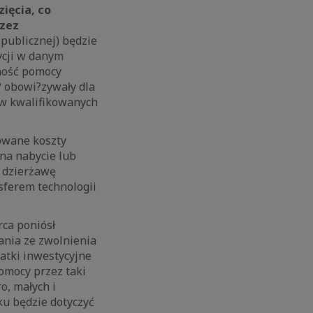
ięcia, co
rzez
publicznej) będzie
ycji w danym
wność pomocy
? obowi?zywały dla
tów kwalifikowanych
towane koszty
 na nabycie lub
b dzierżawę
sferem technologii
rca poniósł
ania ze zwolnienia
atki inwestycyjne
pomocy przez taki
o, małych i
ku będzie dotyczyć