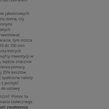
iów jakościowych
lu ocenę, czy
 innymi
wanych
 inwestować
iecie, tym niższa
 10 do 100 mln
enia których
nuj?cy inwestycji w
, będzie znacznie
elenia pomocy
ej 25% kosztów
ć spełnione należy
z polityk?
 do ustawy.
iczn?. Pomoc ta
iasta stołecznego
ość zwolnienia