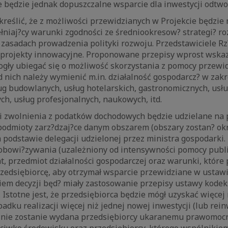
e będzie jednak dopuszczalne wsparcie dla inwestycji odtw
reślić, że z możliwości przewidzianych w Projekcie będzie 
łniaj?cy warunki zgodności ze średniookresow? strategi? ro
zasadach prowadzenia polityki rozwoju. Przedstawiciele Rz?
projekty innowacyjne. Proponowane przepisy wprost wskazu
ogły ubiegać się o możliwość skorzystania z pomocy przewi
 nich należy wymienić m.in. działalność gospodarcz? w zak
ug budowlanych, usług hotelarskich, gastronomicznych, usł
h, usług profesjonalnych, naukowych, itd.
i zwolnienia z podatków dochodowych będzie udzielane na 
odmioty zarz?dzaj?ce danym obszarem (obszary zostan? ok
 podstawie delegacji udzielonej przez ministra gospodarki.
 obowi?zywania (uzależniony od intensywności pomocy publi
lat, przedmiot działalności gospodarczej oraz warunki, któr
rzedsiębiorcę, aby otrzymał wsparcie przewidziane w ustaw
iem decyzji będ? miały zastosowanie przepisy ustawy kode
 Istotne jest, że przedsiębiorca będzie mógł uzyskać więcej 
adku realizacji więcej niż jednej nowej inwestycji (lub reinw
 nie zostanie wydana przedsiębiorcy ukaranemu prawomocn
ciwko środowisku oraz przedsiębiorcy, którego wspólnikie