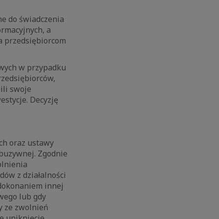
ne do świadczenia
ormacyjnych, a
a przedsiębiorcom
owych w przypadku
rzedsiębiorców,
ili swoje
estycje. Decyzję
ch oraz ustawy
abuzywnej. Zgodnie
olnienia
ów z działalności
 dokonaniem innej
wego lub gdy
y ze zwolnień
e uniknięcie