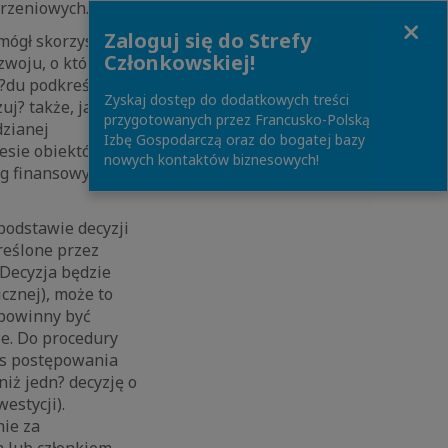
orzeniowych.
Close
Zaloguj się do Strefy
mógł skorzystać
Członkowskiej!
zwoju, o której
du podkreślaj?, że
Zyskaj dostęp do dodatkowych treści
j? także, jakie
przygotowanych przez Francusko-Polską
dzianej
Izbę Gospodarczą oraz do bogatej bazy
resie obiektów
nowych kontaktów biznesowych!
ug finansowych
podstawie decyzji
reślone przez
 Decyzja będzie
cznej), może to
e powinny być
ie. Do procedury
ks postępowania
niż jedn? decyzję o
estycji).
ie za
m lub członkiem