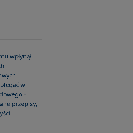
jmu wpłynął
ch
owych
polegać w
odowego -
ane przepisy,
yści