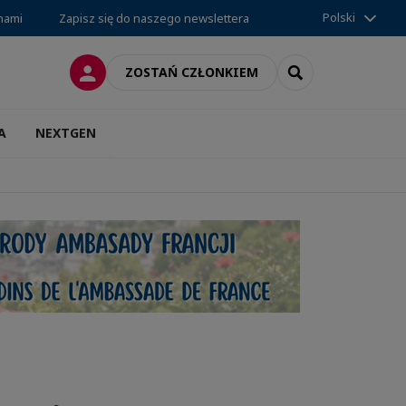
Polski
 nami
Zapisz się do naszego newslettera
LOGOWANIE
SEARCH
ZOSTAŃ CZŁONKIEM
A
NEXTGEN