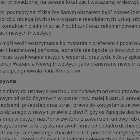
ości prowadzonej na terenie lokalizacji wskazanej w decyzji.
em, podmioty zarz?dzaj?ce danym obszarem będ? zobowi?za
iorców ubiegaj?cych się o wsparcie nieodpłatnych usług inf
 kontaktach z administracj? publiczn? oraz rekomendowani
acji nowych inwestycji.
e możliwość wstrzymania korzystania z preferencji podatk
acji budżetowej państwa, jednakże nie będzie to dotyczyć p
roces uzyskiwania decyzji o wsparciu oraz tych, którzy zgłos
dencji Wsparcia Nowej Inwestycji, jako planowane nowe inw
dzie podejmowała Rada Ministrów
uzywna
a zmiany do ustawy o podatku dochodowym od osób prawny
wym od osób fizycznych w postaci tzw. małej klauzuli anty
episami, przedsiębiorca utraci prawo do korzystania ze zw
idzianego w nowym prawie z chwil?, gdy osi?gnięcie dochod
ślonej w decyzji nast?pi w zwi?zku z zawarciem umowy lub
wszystkim w celu uzyskania zwolnienia od podatku dochodo
ęd? miały rzeczywistego charakteru lub podatnik korzystaj?c
prawnej, której głównym lub jednym z głównych celów będzi