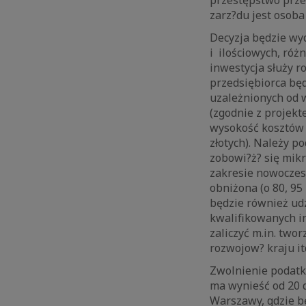
zarz?du jest osob
Decyzja będzie wy
i ilościowych, róż
inwestycja służy 
przedsiębiorca bę
uzależnionych od 
(zgodnie z projek
wysokość kosztów k
złotych). Należy p
zobowi?ż? się mikr
zakresie nowoczes
obniżona (o 80, 9
będzie również ud
kwalifikowanych in
zaliczyć m.in. two
rozwojow? kraju it
Zwolnienie podatk
ma wynieść od 20 
Warszawy, gdzie b