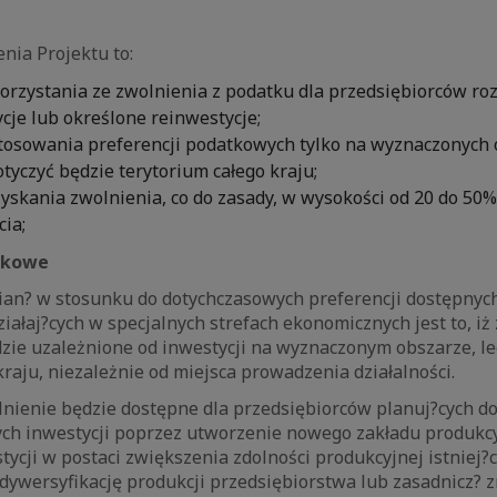
nia Projektu to:
orzystania ze zwolnienia z podatku dla przedsiębiorców ro
cje lub określone reinwestycje;
stosowania preferencji podatkowych tylko na wyznaczonych 
tyczyć będzie terytorium całego kraju;
yskania zwolnienia, co do zasady, w wysokości od 20 do 50
ia;
tkowe
mian? w stosunku do dotychczasowych preferencji dostępnych
iałaj?cych w specjalnych strefach ekonomicznych jest to, iż
zie uzależnione od inwestycji na wyznaczonym obszarze, le
kraju, niezależnie od miejsca prowadzenia działalności.
nienie będzie dostępne dla przedsiębiorców planuj?cych d
ych inwestycji poprzez utworzenie nowego zakładu produkc
ycji w postaci zwiększenia zdolności produkcyjnej istniej?
 dywersyfikację produkcji przedsiębiorstwa lub zasadnicz? 