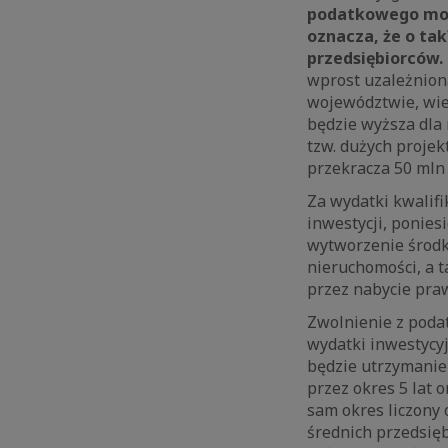
podatkowego może
oznacza, że o ta
przedsiębiorców.
wprost uzależniona
województwie, wiel
będzie wyższa dla 
tzw. dużych projek
przekracza 50 mln 
Za wydatki kwalifi
inwestycji, ponies
wytworzenie środk
nieruchomości, a t
przez nabycie praw
Zwolnienie z podat
wydatki inwestycyj
będzie utrzymanie 
przez okres 5 lat 
sam okres liczony 
średnich przedsięb