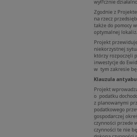
wył?cznie działaln
Zgodnie z Projekt
na rzecz przedsięb
także do pomocy w
optymalnej lokaliz
Projekt przewiduj
niekorzystnej sytu
którzy rozpoczęli p
inwestycje do Ewi
w tym zakresie bę
Klauzula antyab
Projekt wprowadz
o podatku dochodo
z planowanymi prz
podatkowego przew
gospodarczej okre
czynności przede 
czynności te nie b
dokona czynności 