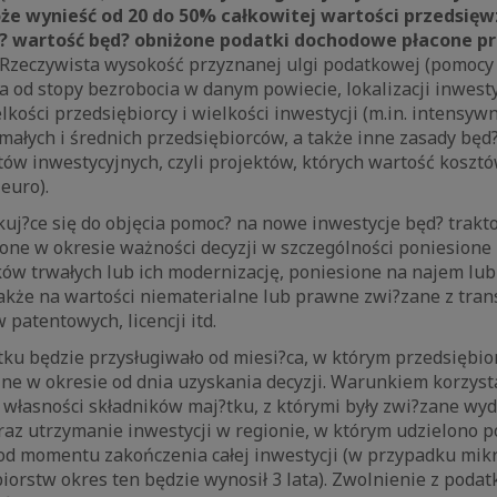
 wynieść od 20 do 50% całkowitej wartości przedsięwz
k? wartość będ? obniżone podatki dochodowe płacone p
Rzeczywista wysokość przyznanej ulgi podatkowej (pomocy 
 od stopy bezrobocia w danym powiecie, lokalizacji inwest
kości przedsiębiorcy i wielkości inwestycji (m.in. intensy
małych i średnich przedsiębiorców, a także inne zasady będ
tów inwestycyjnych, czyli projektów, których wartość kosz
euro).
kuj?ce się do objęcia pomoc? na nowe inwestycje będ? trak
ione w okresie ważności decyzji w szczególności poniesione
ów trwałych lub ich modernizację, poniesione na najem lu
akże na wartości niematerialne lub prawne zwi?zane z tran
 patentowych, licencji itd.
ku będzie przysługiwało od miesi?ca, w którym przedsiębio
ne w okresie od dnia uzyskania decyzji. Warunkiem korzyst
własności składników maj?tku, z którymi były zwi?zane wyd
oraz utrzymanie inwestycji w regionie, w którym udzielono 
od momentu zakończenia całej inwestycji (w przypadku mikr
iorstw okres ten będzie wynosił 3 lata). Zwolnienie z podat