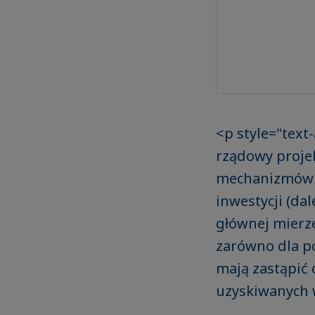
<p style="text
rządowy proje
mechanizmów 
inwestycji (da
głównej mierz
zarówno dla po
mają zastąpić 
uzyskiwanych 