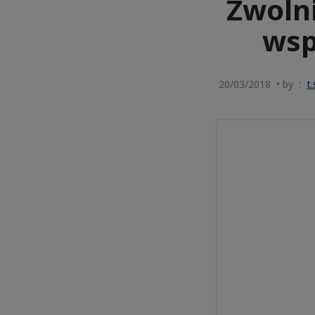
Zwoln
wsp
20/03/2018 • by :
t