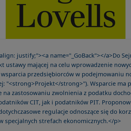
-align: justify;"><a name="_GoBack"></a>Do Se
kt ustawy mającej na celu wprowadzenie nowy
wsparcia przedsiębiorców w podejmowaniu n
lej: "<strong>Projekt</strong>"). Wsparcie ma 
e na zastosowaniu zwolnienia z podatku doch
datników CIT, jak i podatników PIT. Proponow
dotychczasowe regulacje odnoszące się do korz
w specjalnych strefach ekonomicznych.</p>