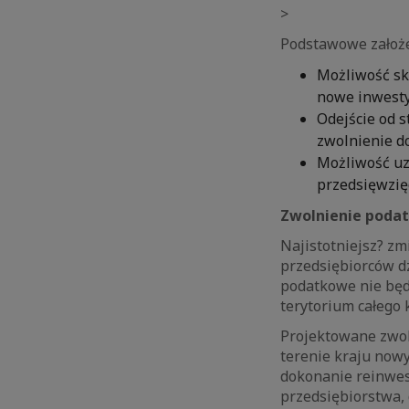
>
Podstawowe założe
Możliwość sk
nowe inwesty
Odejście od 
zwolnienie do
Możliwość uz
przedsięwzięc
Zwolnienie poda
Najistotniejsz? z
przedsiębiorców dz
podatkowe nie będ
terytorium całego 
Projektowane zwol
terenie kraju now
dokonanie reinwest
przedsiębiorstwa,