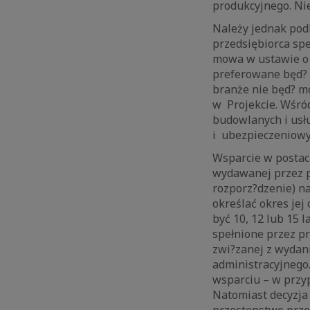
produkcyjnego. Ni
Należy jednak podk
przedsiębiorca spe
mowa w ustawie o 
preferowane będ? 
branże nie będ? m
w Projekcie. Wśród
budowlanych i usł
i ubezpieczeniowyc
Wsparcie w postac
wydawanej przez p
rozporz?dzenie) na
określać okres jej
być 10, 12 lub 15 
spełnione przez p
zwi?zanej z wydan
administracyjnego.
wsparciu – w przyp
Natomiast decyzja
przestępstwo prze