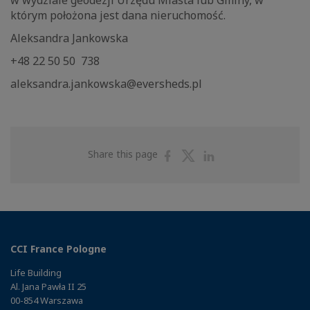
w wydziale geodezji Urzędu Miasta lub Gminy, w
którym położona jest dana nieruchomość.
Aleksandra Jankowska
+48 22 50 50 738
aleksandra.jankowska@eversheds.pl
Share
Share
Share
Share this page
on
on
on
Facebook
Twitter
Linkedin
CCI France Pologne
Life Building
Al. Jana Pawła II 25
00-854 Warszawa