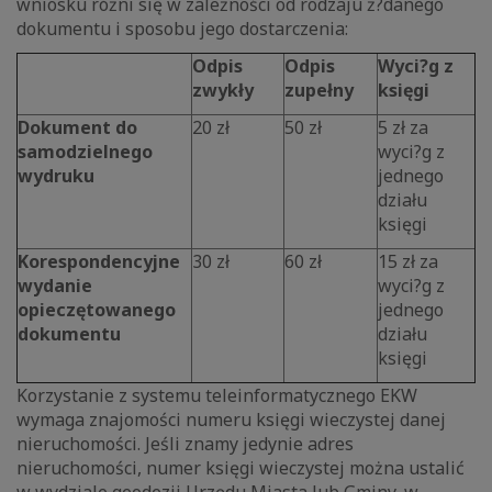
wniosku różni się w zależności od rodzaju ż?danego
dokumentu i sposobu jego dostarczenia:
Odpis
Odpis
Wyci?g z
zwykły
zupełny
księgi
Dokument do
20 zł
50 zł
5 zł za
samodzielnego
wyci?g z
wydruku
jednego
działu
księgi
Korespondencyjne
30 zł
60 zł
15 zł za
wydanie
wyci?g z
opieczętowanego
jednego
dokumentu
działu
księgi
Korzystanie z systemu teleinformatycznego EKW
wymaga znajomości numeru księgi wieczystej danej
nieruchomości. Jeśli znamy jedynie adres
nieruchomości, numer księgi wieczystej można ustalić