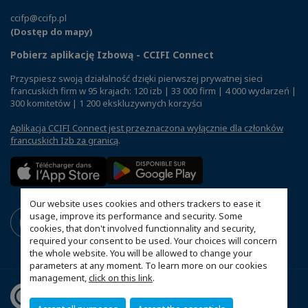
ccifp@ccifp.pl
(Dostęp do mapy)
Pobierz aplikację Izbową - CCIFI Connect
Przyspiesz swoją działalność dzięki pierwszej prywatnej sieci
francuskich firm w 95 krajach: 120 izb | 33 000 firm | 4 000 wydarzeń |
300 komitetów | 1 200 ekskluzywnych korzyści
Aplikacja CCIFI Connect jest przeznaczona wyłącznie dla członków
francuskich Izb za granicą
.
Our website uses cookies and others trackers to ease it
usage, improve its performance and security. Some
cookies, that don't involved functionnality and security,
required your consent to be used. Your choices will concern
the whole website. You will be allowed to change your
parameters at any moment. To learn more on our cookies
management,
click on this link
.