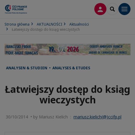
LOGOWANIE
SEARCH
Men
Strona główna
AKTUALNOŚCI
Aktualności
Łatwiejszy dostęp do ksiąg wieczystych
ANALYSEN & STUDIEN • ANALYSES & ETUDES
Łatwiejszy dostęp do ksiąg
wieczystych
30/10/2014 • by Mariusz Kielich :
mariusz.kielich(@)ccifp.pl