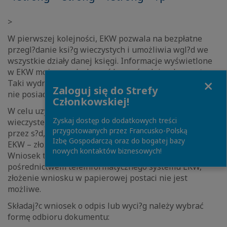
>
W pierwszej kolejności, EKW pozwala na bezpłatne
przegl?danie ksi?g wieczystych i umożliwia wgl?d we
wszystkie działy danej księgi. Informacje wyświetlone
w EKW można wydrukować bezpośrednio z komputera.
Close
Taki wydruk ma jednak jedynie wartość informacyjn?,
Zaloguj się do Strefy
nie posiada waloru dokumentu wydanego przez s?d.
Członkowskiej!
W celu uzyskania odpisu lub wyci?gu z księgi
Zyskaj dostęp do dodatkowych treści
wieczystej, posiadaj?cego moc dokumentu wydanego
przygotowanych przez Francusko-Polską
przez s?d, należy skorzystać z drugiej funkcjonalności
Izbę Gospodarczą oraz do bogatej bazy
EKW – złożenia wniosku o wydanie dokumentu.
nowych kontaktów biznesowych!
Wniosek taki można obecnie złożyć wył?cznie za
pośrednictwem teleinformatycznego systemu EKW,
złożenie wniosku w papierowej postaci nie jest
możliwe.
Składaj?c wniosek o odpis lub wyci?g należy wybrać
formę odbioru dokumentu: