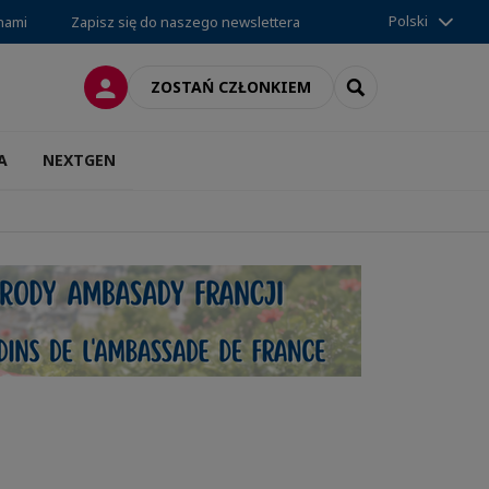
Polski
 nami
Zapisz się do naszego newslettera
LOGOWANIE
SEARCH
ZOSTAŃ CZŁONKIEM
A
NEXTGEN