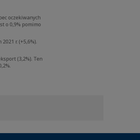
obec oczekiwanych
ost o 0,9% pomimo
2021 r. (+5,6%).
eksport (3,2%). Ten
0,2%.