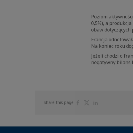
Poziom aktywności
0,5%), a produkcj
obaw dotyczących 
Francja odnotowała
Na koniec roku do
Jeżeli chodzi o fra
negatywny bilans h
Share
Share
Share
Share this page
on
on
on
Facebook
Twitter
Linkedin