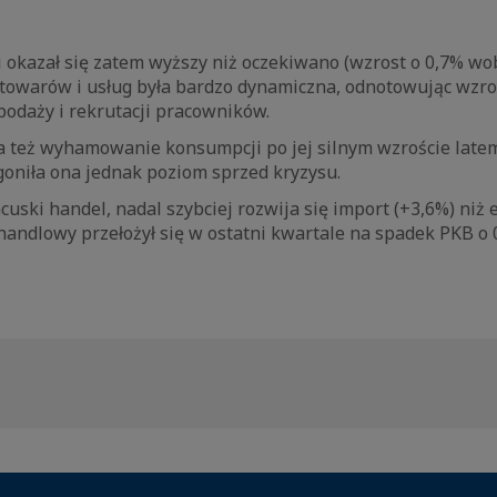
 okazał się zatem wyższy niż oczekiwano (wzrost o 0,7% w
a towarów i usług była bardzo dynamiczna, odnotowując wzr
podaży i rekrutacji pracowników.
 też wyhamowanie konsumpcji po jej silnym wzroście latem 
goniła ona jednak poziom sprzed kryzysu.
ncuski handel, nadal szybciej rozwija się import (+3,6%) niż 
andlowy przełożył się w ostatni kwartale na spadek PKB o 