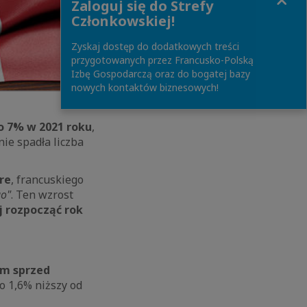
Zaloguj się do Strefy
Członkowskiej!
Zyskaj dostęp do dodatkowych treści
przygotowanych przez Francusko-Polską
Izbę Gospodarczą oraz do bogatej bazy
nowych kontaktów biznesowych!
 o 7% w 2021 roku
,
ie spadła liczba
re
, francuskiego
go"
. Ten wzrost
ej rozpocząć rok
om sprzed
o 1,6% niższy od