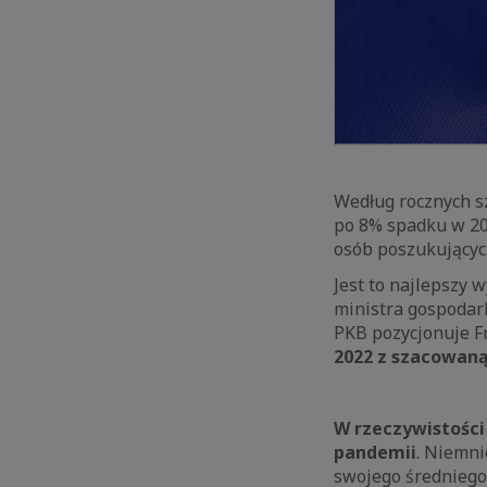
Według rocznych 
po 8% spadku w 202
osób poszukującyc
Jest to najlepszy 
ministra gospodar
PKB pozycjonuje F
2022 z szacowaną
W rzeczywistości 
pandemii
. Niemni
swojego średniego