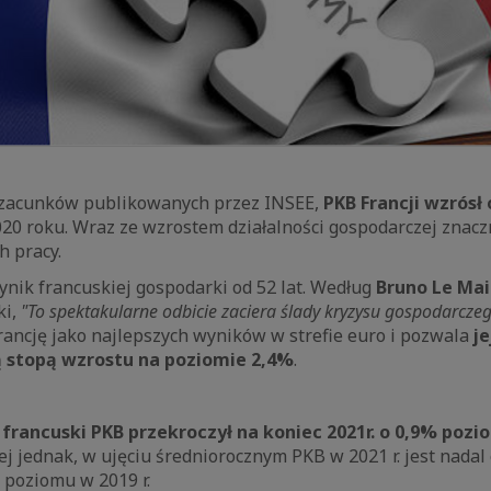
szacunków publikowanych przez INSEE,
PKB Francji wzrósł
0 roku. Wraz ze wzrostem działalności gospodarczej znaczn
h pracy.
wynik francuskiej gospodarki od 52 lat. Według
Bruno Le Mai
ki,
"To spektakularne odbicie zaciera ślady kryzysu gospodarcze
rancję jako najlepszych wyników w strefie euro i pozwala
j
 stopą wzrostu na poziomie 2,4%
.
francuski PKB przekroczył na koniec 2021r. o 0,9% pozi
ej jednak, w ujęciu średniorocznym PKB w 2021 r. jest nadal 
 poziomu w 2019 r.