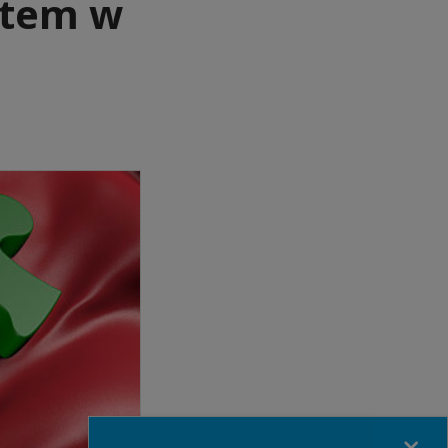
stem w
Close