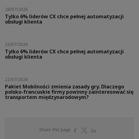
28/07/2026
Tylko 6% liderów CX chce pełnej automatyzacji
obsługi klienta
22/07/2026
Tylko 6% liderów CX chce pełnej automatyzacji
obsługi klienta
22/07/2026
Pakiet Mobilności zmienia zasady gry. Dlaczego
polsko-francuskie firmy powinny zainteresować się
transportem międzynarodowym?
Share
Share
Share
Share this page
on
on
on