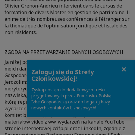
Olivier Grenon-Andrieu intervient dans le cursus de
formation de divers Master en gestion de patrimoine. Il
anime de très nombreuses conférences à l’étranger sur
la thématique de l’optimisation juridique et fiscale des
non résidents.
ZGODA NA PRZETWARZANIE DANYCH OSOBOWYCH
Ja niżej podpisany/a wyrażam zgodę na przetwarzanie
Close
moich danych osobowych przez Francusko-Polską Izbę
Zaloguj się do Strefy
Gospodarczą CCIFP z siedzibą w Warszawie, Al.
Członkowskiej!
Jerozolimskie 93, a także przez Partnerów
merytorycznych
[1]
wydarzenia w zakresie imienia i
Zyskaj dostęp do dodatkowych treści
nazwiska, adresu e-mail, telefonu oraz nazwy firmy,
przygotowanych przez Francusko-Polską
którą reprezentuję, dla potrzeb organizacji
Izbę Gospodarczą oraz do bogatej bazy
nowych kontaktów biznesowych!
wydarzenia przez Internet (seminarium, szkolenie,
komitet branżowy) i publicznego wyświetlania
materiałów video z ww. wydarzeń na kanale YouTube,
stronie internetowej ccifp.pl oraz LinkedIn, zgodnie z