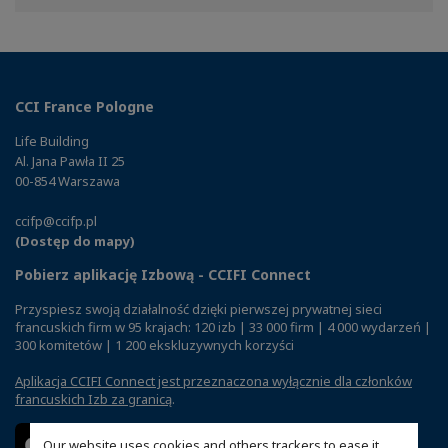
Facebook
Twitter
Linkedin
CCI France Pologne
Life Building
Al. Jana Pawła II 25
00-854 Warszawa
ccifp@ccifp.pl
(Dostęp do mapy)
Pobierz aplikację Izbową - CCIFI Connect
Przyspiesz swoją działalność dzięki pierwszej prywatnej sieci
francuskich firm w 95 krajach: 120 izb | 33 000 firm | 4 000 wydarzeń |
300 komitetów | 1 200 ekskluzywnych korzyści
Aplikacja CCIFI Connect jest przeznaczona wyłącznie dla członków
francuskich Izb za granicą
.
Our website uses cookies and others trackers to ease it