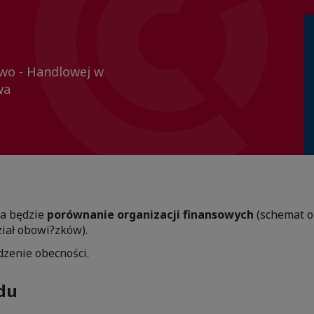
owo - Handlowej w
wa
a będzie
porównanie organizacji finansowych
(schemat or
iał obowi?zków).
dzenie obecności.
du