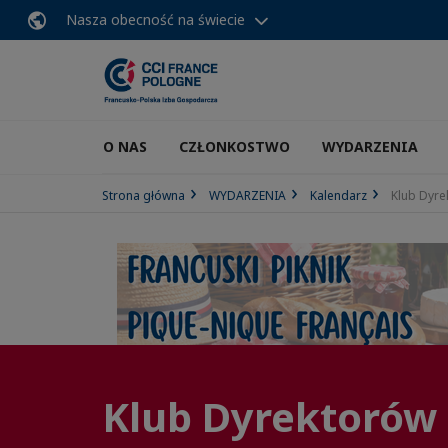
Nasza obecność na świecie
O NAS
CZŁONKOSTWO
WYDARZENIA
Strona główna
WYDARZENIA
Kalendarz
Klub Dyre
Klub Dyrektorów