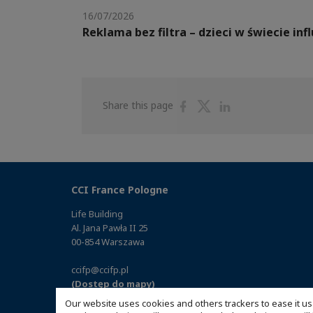
16/07/2026
Reklama bez filtra – dzieci w świecie in
Share
Share
Share
Share this page
on
on
on
Facebook
Twitter
Linkedin
CCI France Pologne
Life Building
Al. Jana Pawła II 25
00-854 Warszawa
ccifp@ccifp.pl
(Dostęp do mapy)
Our website uses cookies and others trackers to ease it us