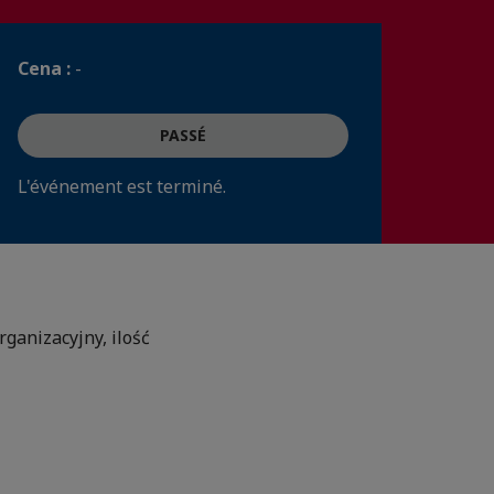
Cena :
-
PASSÉ
L'événement est terminé.
ganizacyjny, ilość