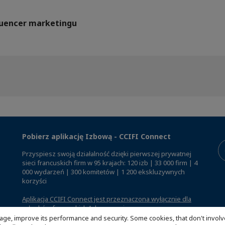
fluencer marketingu
Pobierz aplikację Izbową - CCIFI Connect
Przyspiesz swoją działalność dzięki pierwszej prywatnej
sieci francuskich firm w 95 krajach: 120 izb | 33 000 firm | 4
000 wydarzeń | 300 komitetów | 1 200 ekskluzywnych
korzyści
Aplikacja CCIFI Connect jest przeznaczona wyłącznie dla
członków francuskich Izb za granicą
.
age, improve its performance and security. Some cookies, that don't involv