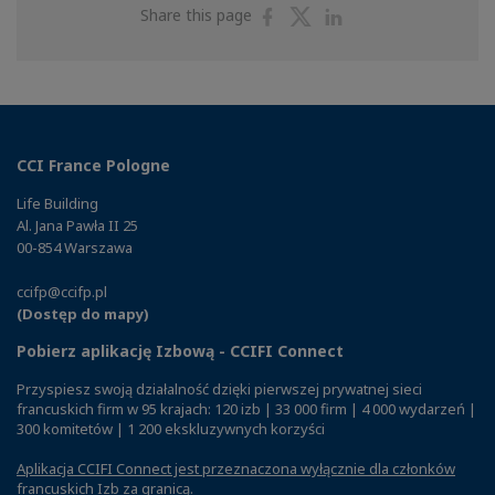
Share
Share
Share
Share this page
on
on
on
Facebook
Twitter
Linkedin
CCI France Pologne
Life Building
Al. Jana Pawła II 25
00-854 Warszawa
ccifp@ccifp.pl
(Dostęp do mapy)
Pobierz aplikację Izbową - CCIFI Connect
Przyspiesz swoją działalność dzięki pierwszej prywatnej sieci
francuskich firm w 95 krajach: 120 izb | 33 000 firm | 4 000 wydarzeń |
300 komitetów | 1 200 ekskluzywnych korzyści
Aplikacja CCIFI Connect jest przeznaczona wyłącznie dla członków
francuskich Izb za granicą
.