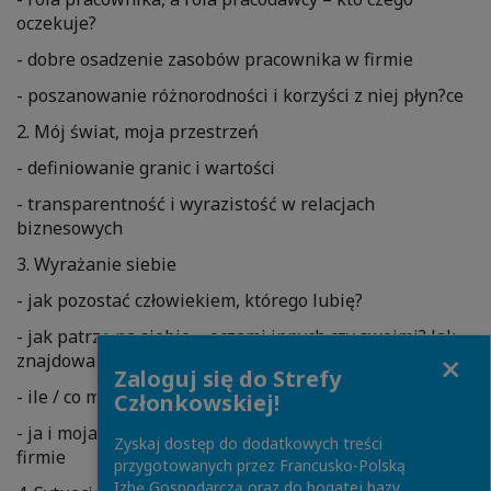
oczekuje?
- dobre osadzenie zasobów pracownika w firmie
- poszanowanie różnorodności i korzyści z niej płyn?ce
2. Mój świat, moja przestrzeń
- definiowanie granic i wartości
- transparentność i wyrazistość w relacjach
biznesowych
3. Wyrażanie siebie
- jak pozostać człowiekiem, którego lubię?
- jak patrzę na siebie – oczami innych czy swoimi? Jak
Close
znajdować równowagę perspektyw.
Zaloguj się do Strefy
- ile / co mam do zaoferowania jako ja
Członkowskiej!
- ja i moja indywidualność jako wartość dodana w
Zyskaj dostęp do dodatkowych treści
firmie
przygotowanych przez Francusko-Polską
Izbę Gospodarczą oraz do bogatej bazy