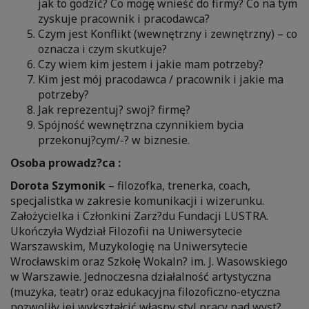
jak to godzić? Co mogę wnieść do firmy? Co na tym
zyskuje pracownik i pracodawca?
Czym jest Konflikt (wewnętrzny i zewnętrzny) – co
oznacza i czym skutkuje?
Czy wiem kim jestem i jakie mam potrzeby?
Kim jest mój pracodawca / pracownik i jakie ma
potrzeby?
Jak reprezentuj? swoj? firmę?
Spójność wewnętrzna czynnikiem bycia
przekonuj?cym/-? w biznesie.
Osoba prowadz?ca :
Dorota Szymonik
– filozofka, trenerka, coach,
specjalistka w zakresie komunikacji i wizerunku.
Założycielka i Członkini Zarz?du Fundacji LUSTRA.
Ukończyła Wydział Filozofii na Uniwersytecie
Warszawskim, Muzykologię na Uniwersytecie
Wrocławskim oraz Szkołę Wokaln? im. J. Wasowskiego
w Warszawie. Jednoczesna działalność artystyczna
(muzyka, teatr) oraz edukacyjna filozoficzno-etyczna
pozwoliły jej wykształcić własny styl pracy nad wyst?