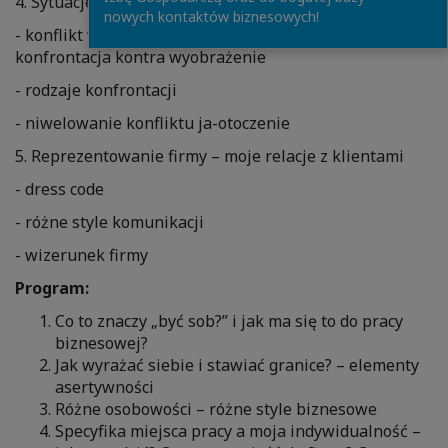
4. Sytuacje konfliktowe
nowych kontaktów biznesowych!
- konflikt wewnętrzny: świadomość sytuacji i
konfrontacja kontra wyobrażenie
- rodzaje konfrontacji
- niwelowanie konfliktu ja-otoczenie
5. Reprezentowanie firmy – moje relacje z klientami
- dress code
- różne style komunikacji
- wizerunek firmy
Program:
Co to znaczy „być sob?” i jak ma się to do pracy
biznesowej?
Jak wyrażać siebie i stawiać granice? – elementy
asertywności
Różne osobowości – różne style biznesowe
Specyfika miejsca pracy a moja indywidualność –