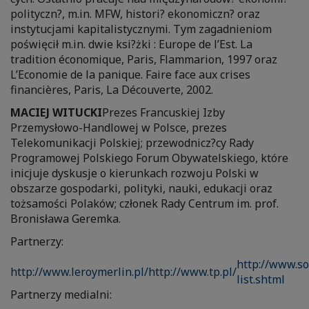
polityczn?, m.in. MFW, histori? ekonomiczn? oraz
instytucjami kapitalistycznymi. Tym zagadnieniom
poświęcił m.in. dwie ksi?żki : Europe de l’Est. La
tradition économique, Paris, Flammarion, 1997 oraz
L’Economie de la panique. Faire face aux crises
financières, Paris, La Découverte, 2002.
MACIEJ WITUCKI
Prezes Francuskiej Izby
Przemysłowo-Handlowej w Polsce, prezes
Telekomunikacji Polskiej; przewodnicz?cy Rady
Programowej Polskiego Forum Obywatelskiego, które
inicjuje dyskusje o kierunkach rozwoju Polski w
obszarze gospodarki, polityki, nauki, edukacji oraz
tożsamości Polaków; członek Rady Centrum im. prof.
Bronisława Geremka.
Partnerzy:
http://www.so
http://www.leroymerlin.pl/
http://www.tp.pl/
list.shtml
Partnerzy medialni: