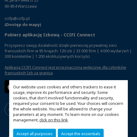
00-854 Warszawa
ccifp@ccifp.pl
(Dostęp do mapy)
Pobierz aplikację Izbową - CCIFI Connect
Przyspiesz swoją działalność dzięki pierwszej prywatnej sieci
francuskich firm w 95 krajach: 120 izb | 33 000 firm | 4 000 wydarzeń |
300 komitetów | 1 200 ekskluzywnych korzyści
Aplikacja CCIFI Connect jest przeznaczona wyłącznie dla członków
francuskich Izb za granicą
.
Our website uses cookies and others trackers to ease it
usage, improve its performance and security. Some
cookies, that don't involved functionnality and security,
required your consent to be used. Your choices will concern
the whole website. You will be allowed to change your
parameters at any moment. To learn more on our cookies
management,
click on this link
.
Accept all purposes
Accept the essentials