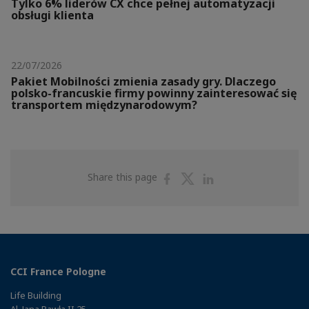
Tylko 6% liderów CX chce pełnej automatyzacji
obsługi klienta
22/07/2026
Pakiet Mobilności zmienia zasady gry. Dlaczego
polsko-francuskie firmy powinny zainteresować się
transportem międzynarodowym?
Share
Share
Share
Share this page
on
on
on
Facebook
Twitter
Linkedin
CCI France Pologne
Life Building
Al. Jana Pawła II 25