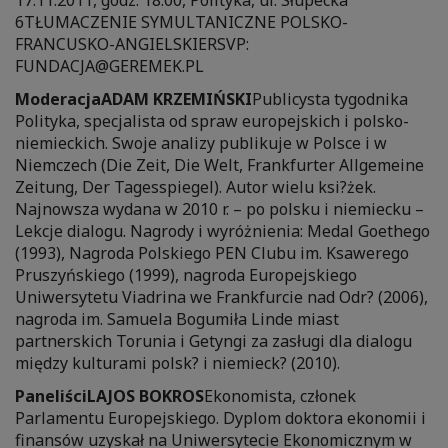
17.11.2011, godz. 18.00, Polityka, ul. Słupecka
6TŁUMACZENIE SYMULTANICZNE POLSKO-
FRANCUSKO-ANGIELSKIERSVP:
FUNDACJA@GEREMEK.PL
ModeracjaADAM KRZEMIŃSKI
Publicysta tygodnika
Polityka, specjalista od spraw europejskich i polsko-
niemieckich. Swoje analizy publikuje w Polsce i w
Niemczech (Die Zeit, Die Welt, Frankfurter Allgemeine
Zeitung, Der Tagesspiegel). Autor wielu ksi?żek.
Najnowsza wydana w 2010 r. – po polsku i niemiecku –
Lekcje dialogu. Nagrody i wyróżnienia: Medal Goethego
(1993), Nagroda Polskiego PEN Clubu im. Ksawerego
Pruszyńskiego (1999), nagroda Europejskiego
Uniwersytetu Viadrina we Frankfurcie nad Odr? (2006),
nagroda im. Samuela Bogumiła Linde miast
partnerskich Torunia i Getyngi za zasługi dla dialogu
między kulturami polsk? i niemieck? (2010).
PaneliściLAJOS BOKROS
Ekonomista, członek
Parlamentu Europejskiego. Dyplom doktora ekonomii i
finansów uzyskał na Uniwersytecie Ekonomicznym w