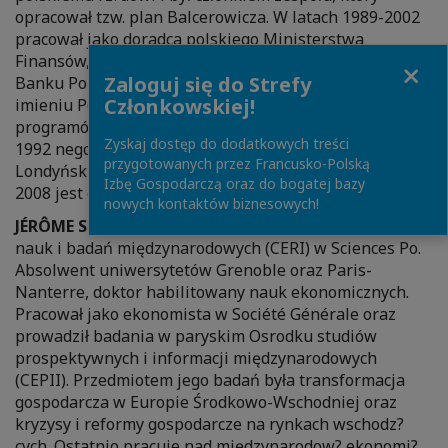
opracował tzw. plan Balcerowicza. W latach 1989-2002
pracował jako doradca polskiego Ministerstwa
Finansów, oraz jako doradca Prezesa Narodowego
Close
Zaloguj się do Strefy
Banku Polskiego. W latach 1989-1995 negocjował w
Członkowskiej!
imieniu Polski z MFW w sprawie wszystkich
programów makroekonomicznych, a w latach 1990-
Zyskaj dostęp do dodatkowych treści
1992 negocjował z Klubem Paryskim i Klubem
przygotowanych przez Francusko-Polską
Londyńskim plan redukcji polskiego długu. Od maja
Izbę Gospodarczą oraz do bogatej bazy
2008 jest głównym ekonomist? Business Centre Club.
nowych kontaktów biznesowych!
JÉRÔME SGARD
Kierownik badań naukowych w Ośrodku
nauk i badań międzynarodowych (CERI) w Sciences Po.
Absolwent uniwersytetów Grenoble oraz Paris-
Nanterre, doktor habilitowany nauk ekonomicznych.
Pracował jako ekonomista w Société Générale oraz
prowadził badania w paryskim Osrodku studiów
prospektywnych i informacji międzynarodowych
(CEPII). Przedmiotem jego badań była transformacja
gospodarcza w Europie Środkowo-Wschodniej oraz
kryzysy i reformy gospodarcze na rynkach wschodz?
cych. Ostatnio pracuje nad międzynarodow? ekonomi?