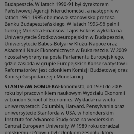
Budapeszcie. W latach 1990-91 był dyrektorem
Państwowej Agencji Nieruchomości, a następnie w
latach 1991-1995 obejmował stanowisko prezesa
Banku Budapeszteńskiego. W latach 1995-96 pełnił
funkcję Ministra Finansów. Lajos Bokros wykłada na
Uniwersytecie Środkowoeuropejskim w Budapeszcie,
Uniwersytecie Babes-Bolyai w Klużu-Napoce oraz
Akademii Nauk Ekonomicznych w Bukareszcie. W 2009
r. został wybrany na posła Parlamentu Europejskiego,
gdzie zasiada w grupie Europejskich Konserwatystów i
Reformatorów; jest członkiem Komisji Budżetowej oraz
Komisji Gospodarczej i Monetarnej.
STANISŁAW GOMUŁKA
Ekonomista, od 1970 do 2005
roku był pracownikiem naukowym Wydziału Ekonomii
w London School of Economics. Wykładał na wielu
uniwersytetach: Columbia, Harvard, Pensylvania oraz
uniwersytecie Stanforda w USA, w holenderskim
Institute for Advanced Study oraz na węgierskim
Central European University. W 1989 roku doradzał
polskiemu rz?dowi i był członkiem zespołu, który