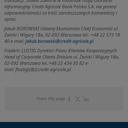
transakcji. Stawki zawarte w materiale mają charakter
informacyjny. Credit Agricole Bank Polska S.A. nie ponosi
odpowiedzialności za treść zamieszczanych komentarzy i
opinii.
Jakub BOROWSKI Główny Ekonomista Chief Economist ul.
Żwirki i Wigury 18a, 02-092 Warszawa tel.: +48 22 573 18
40 e-mail:
jakub.borowski@credit-agricole.pl
Frederic LUSTIG Dyrektor Pionu Klientów Korporacyjnych
Head of Corporate Clients Division ul.
Żwirki i Wigury 18a,
02-092 Warszawa tel.:+48 22 434 30 82 e-
mail:
flustig((@))credit-agricole.pl
Share
Share
Share
Share this page
on
on
on
Facebook
Twitter
Linkedin