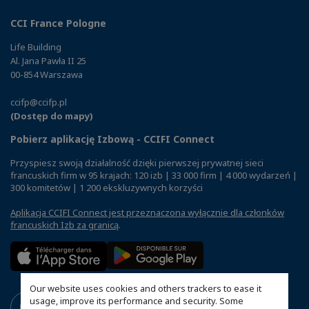
CCI France Pologne
Life Building
Al. Jana Pawła II 25
00-854 Warszawa
ccifp@ccifp.pl
(Dostęp do mapy)
Pobierz aplikację Izbową - CCIFI Connect
Przyspiesz swoją działalność dzięki pierwszej prywatnej sieci
francuskich firm w 95 krajach: 120 izb | 33 000 firm | 4 000 wydarzeń |
300 komitetów | 1 200 ekskluzywnych korzyści
Aplikacja CCIFI Connect jest przeznaczona wyłącznie dla członków
francuskich Izb za granicą
.
Our website uses cookies and others trackers to ease it
usage, improve its performance and security. Some