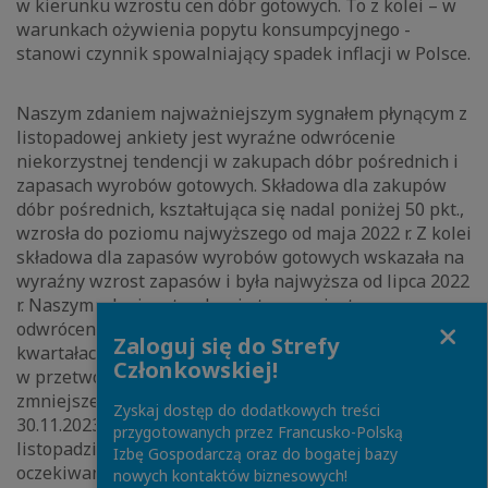
w kierunku wzrostu cen dóbr gotowych. To z kolei – w
warunkach ożywienia popytu konsumpcyjnego -
stanowi czynnik spowalniający spadek inflacji w Polsce.
Naszym zdaniem najważniejszym sygnałem płynącym z
listopadowej ankiety jest wyraźne odwrócenie
niekorzystnej tendencji w zakupach dóbr pośrednich i
zapasach wyrobów gotowych. Składowa dla zakupów
dóbr pośrednich, kształtująca się nadal poniżej 50 pkt.,
wzrosła do poziomu najwyższego od maja 2022 r. Z kolei
składowa dla zapasów wyrobów gotowych wskazała na
wyraźny wzrost zapasów i była najwyższa od lipca 2022
r. Naszym zdaniem tendencje te są zwiastunem
Close
odwrócenia cyklu zapasów, który w ostatnich
Zaloguj się do Strefy
kwartałach był czynnikiem ograniczającym aktywność
Członkowskiej!
w przetwórstwie i oddziałującym w kierunku
zmniejszenia dynamiki PKB (por. MAKROpuls z
Zyskaj dostęp do dodatkowych treści
30.11.2023). Taką ocenę wspiera odnotowany w
przygotowanych przez Francusko-Polską
listopadzie wzrost indeksu PMI dla produkcji
Izbę Gospodarczą oraz do bogatej bazy
oczekiwanej w horyzoncie 12 miesięcy do poziomu
nowych kontaktów biznesowych!