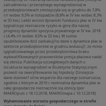
zatrudnienia i przeciętnego wynagrodzenia) w
przedsiębiorstwach zmniejszyła się w grudniu do 7,8%
r/r wobec 9,5% w listopadzie (8,8% w IV kw. wobec 8,3%
w III kw.). Lekki wzrost dynamiki funduszu płac w IV kw.
sygnalizuje nieznaczne ryzyko w górę dla naszej
prognozy dynamiki spożycia prywatnego w IV kw. 2018
r. (4,4% r/r wobec 4,5% w III kw.). W sumie
opublikowane dziś zaskakuj?ce dane o dynamice płac w
sektorze przedsiębiorstw w grudniu wskazuj?, że mimo
sygnalizowanego przez przedsiębiorstwa braku
wykwalifikowanych pracowników presja płacowa nadal
się obniża. Publikacja szczegółowych danych o
strukturze wynagrodzeń w Biuletynie Statystycznym
pozwoli na zweryfikowanie tej hipotezy. Dzisiejsze
dane stanowi? silne wsparcie dla naszego scenariusza,
zgodnie z którym w 2019 r. nominalna dynamika płac w
całej gospodarcze nieznacznie się obniży (por.
MAKROpuls z 18.12.2018, MAKROmapa z 10.12.2018).
Wyhamowanie wzrostu gospodarczego w strefie