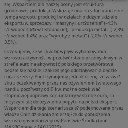
się. Wsparciem dla naszej oceny jest struktura
grudniowej produkcji. Wskazuje ona na silne obniżenie
tempa wzrostu produkcji w działach o dużym udziale
eksportu w sprzedaży: "maszyny i urz?dzenia” (-4,3%
r/r wobec 4,6% w listopadzie), "produkcja metali” (-2,8%
r/r wobec 1,4%) oraz "wyroby z metali” (-2,0% r/r wobec
3,5%).
Oczekujemy, że w I kw. br. wpływ wyhamowania
wzrostu aktywności w przetwórstwie przemysłowym w
strefie euro na aktywność polskiego przetwórstwa
będzie się nasilał i zakres jego oddziaływania będzie
coraz szerszy. Podtrzymujemy jednak ocenę, że w zwi?
zku z oczekiwanym przez nas ożywieniem światowego
handlu pocz?wszy od II kw. można oczekiwać
stopniowej poprawy koniunktury w strefie euro, co
przyczyni się do ożywienia popytu na polski eksport.
Wsparciem dla tego scenariusza s? podejmowane przez
władze Chin działania zmierzaj?ce do pobudzenia
wzrostu gospodarczego w Państwie Środka (por.
MAKROmapa z 14.01.2019).