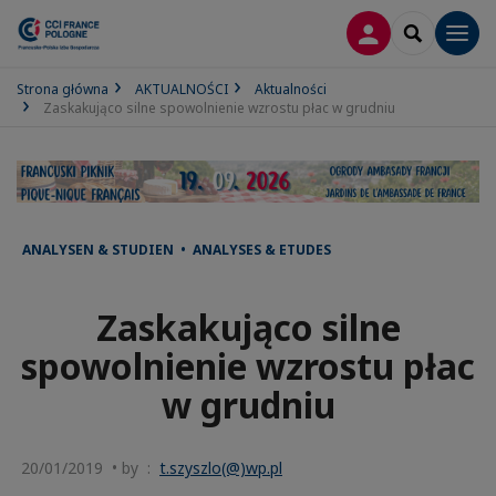
LOGOWANIE
SEARCH
Men
Strona główna
AKTUALNOŚCI
Aktualności
Zaskakująco silne spowolnienie wzrostu płac w grudniu
ANALYSEN & STUDIEN • ANALYSES & ETUDES
Zaskakująco silne
spowolnienie wzrostu płac
w grudniu
20/01/2019 • by :
t.szyszlo(@)wp.pl