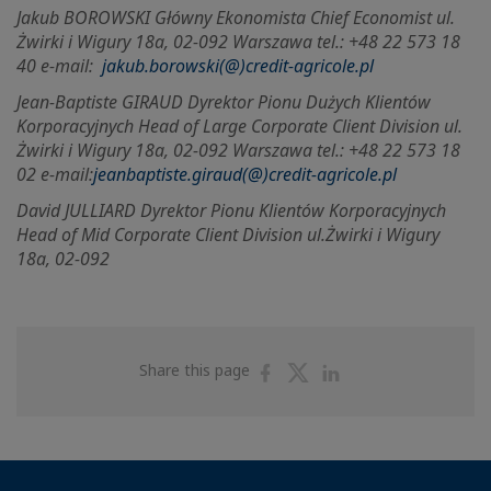
Jakub BOROWSKI Główny Ekonomista Chief Economist ul.
Żwirki i Wigury 18a, 02-092 Warszawa tel.: +48 22 573 18
40 e-mail:
jakub.borowski(@)credit-agricole.pl
Jean-Baptiste GIRAUD Dyrektor Pionu Dużych Klientów
Korporacyjnych Head of Large Corporate Client Division ul.
Żwirki i Wigury 18a, 02-092 Warszawa tel.: +48 22 573 18
02 e-mail:
jeanbaptiste.giraud(@)credit-agricole.pl
David JULLIARD Dyrektor Pionu Klientów Korporacyjnych
Head of Mid Corporate Client Division ul.
Żwirki i Wigury
18a, 02-092
Share
Share
Share
Share this page
on
on
on
Facebook
Twitter
Linkedin