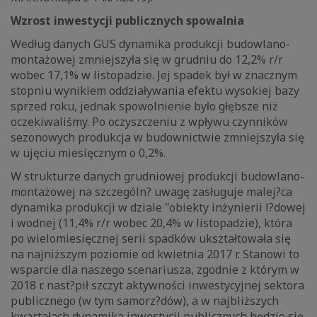
Wzrost inwestycji publicznych spowalnia
Według danych GUS dynamika produkcji budowlano-
montażowej zmniejszyła się w grudniu do 12,2% r/r
wobec 17,1% w listopadzie. Jej spadek był w znacznym
stopniu wynikiem oddziaływania efektu wysokiej bazy
sprzed roku, jednak spowolnienie było głębsze niż
oczekiwaliśmy. Po oczyszczeniu z wpływu czynników
sezonowych produkcja w budownictwie zmniejszyła się
w ujęciu miesięcznym o 0,2%.
W strukturze danych grudniowej produkcji budowlano-
montażowej na szczególn? uwagę zasługuje malej?ca
dynamika produkcji w dziale "obiekty inżynierii l?dowej
i wodnej (11,4% r/r wobec 20,4% w listopadzie), która
po wielomiesięcznej serii spadków ukształtowała się
na najniższym poziomie od kwietnia 2017 r. Stanowi to
wsparcie dla naszego scenariusza, zgodnie z którym w
2018 r. nast?pił szczyt aktywności inwestycyjnej sektora
publicznego (w tym samorz?dów), a w najbliższych
kwartałach dynamika inwestycji publicznych będzie się