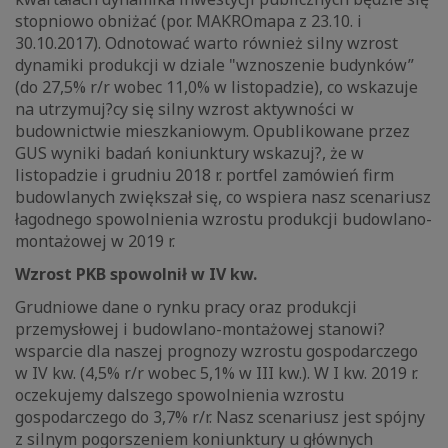
stopniowo obniżać (por. MAKROmapa z 23.10. i
30.10.2017). Odnotować warto również silny wzrost
dynamiki produkcji w dziale "wznoszenie budynków”
(do 27,5% r/r wobec 11,0% w listopadzie), co wskazuje
na utrzymuj?cy się silny wzrost aktywności w
budownictwie mieszkaniowym. Opublikowane przez
GUS wyniki badań koniunktury wskazuj?, że w
listopadzie i grudniu 2018 r. portfel zamówień firm
budowlanych zwiększał się, co wspiera nasz scenariusz
łagodnego spowolnienia wzrostu produkcji budowlano-
montażowej w 2019 r.
Wzrost PKB spowolnił w IV kw.
Grudniowe dane o rynku pracy oraz produkcji
przemysłowej i budowlano-montażowej stanowi?
wsparcie dla naszej prognozy wzrostu gospodarczego
w IV kw. (4,5% r/r wobec 5,1% w III kw.). W I kw. 2019 r.
oczekujemy dalszego spowolnienia wzrostu
gospodarczego do 3,7% r/r. Nasz scenariusz jest spójny
z silnym pogorszeniem koniunktury u głównych