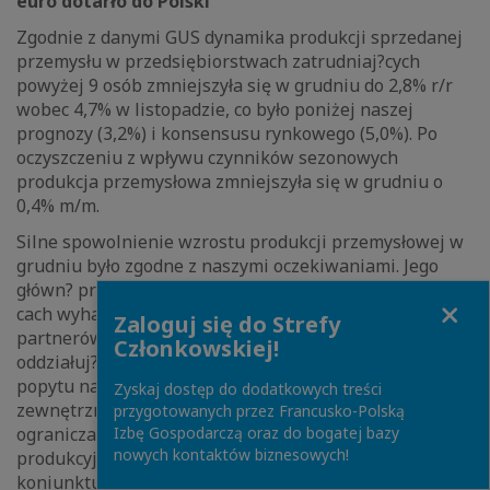
euro dotarło do Polski
Zgodnie z danymi GUS dynamika produkcji sprzedanej
przemysłu w przedsiębiorstwach zatrudniaj?cych
powyżej 9 osób zmniejszyła się w grudniu do 2,8% r/r
wobec 4,7% w listopadzie, co było poniżej naszej
prognozy (3,2%) i konsensusu rynkowego (5,0%). Po
oczyszczeniu z wpływu czynników sezonowych
produkcja przemysłowa zmniejszyła się w grudniu o
0,4% m/m.
Silne spowolnienie wzrostu produkcji przemysłowej w
grudniu było zgodne z naszymi oczekiwaniami. Jego
główn? przyczyn? było odnotowane w ostatnich miesi?
Close
cach wyhamowanie wzrostu gospodarczego u głównych
Zaloguj się do Strefy
partnerów handlowych (w Niemczech i strefie euro),
Członkowskiej!
oddziałuj?ce w kierunku wyraźnego zmniejszenia
popytu na polski eksport. Wpływ zmniejszenia popytu
Zyskaj dostęp do dodatkowych treści
zewnętrznego na produkcję był przez pewien czas
przygotowanych przez Francusko-Polską
Izbę Gospodarczą oraz do bogatej bazy
ograniczany poprzez bufor w postaci zaległości
nowych kontaktów biznesowych!
produkcyjnych w polskim przetwórstwie. Wyniki badań
koniunktury wskazuj? jednak, że bufor ten wyczerpał