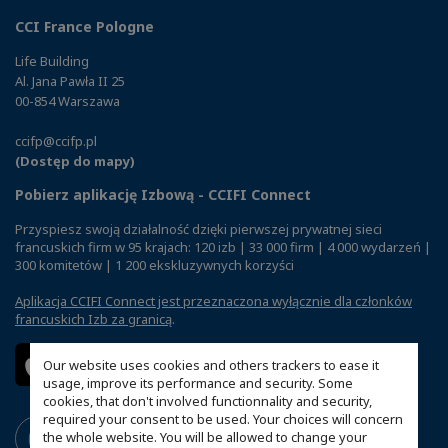
CCI France Pologne
Life Building
Al. Jana Pawła II 25
00-854 Warszawa
ccifp@ccifp.pl
(Dostęp do mapy)
Pobierz aplikację Izbową - CCIFI Connect
Przyspiesz swoją działalność dzięki pierwszej prywatnej sieci
francuskich firm w 95 krajach: 120 izb | 33 000 firm | 4 000 wydarzeń |
300 komitetów | 1 200 ekskluzywnych korzyści
Aplikacja CCIFI Connect jest przeznaczona wyłącznie dla członków
francuskich Izb za granicą
.
Our website uses cookies and others trackers to ease it
usage, improve its performance and security. Some
cookies, that don't involved functionnality and security,
required your consent to be used. Your choices will concern
the whole website. You will be allowed to change your