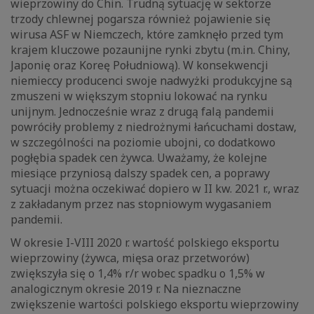
wieprzowiny do Chin. Trudną sytuację w sektorze
trzody chlewnej pogarsza również pojawienie się
wirusa ASF w Niemczech, które zamknęło przed tym
krajem kluczowe pozaunijne rynki zbytu (m.in. Chiny,
Japonię oraz Koreę Południową). W konsekwencji
niemieccy producenci swoje nadwyżki produkcyjne są
zmuszeni w większym stopniu lokować na rynku
unijnym. Jednocześnie wraz z drugą falą pandemii
powróciły problemy z niedrożnymi łańcuchami dostaw,
w szczególności na poziomie ubojni, co dodatkowo
pogłębia spadek cen żywca. Uważamy, że kolejne
miesiące przyniosą dalszy spadek cen, a poprawy
sytuacji można oczekiwać dopiero w II kw. 2021 r., wraz
z zakładanym przez nas stopniowym wygasaniem
pandemii.
W okresie I-VIII 2020 r. wartość polskiego eksportu
wieprzowiny (żywca, mięsa oraz przetworów)
zwiększyła się o 1,4% r/r wobec spadku o 1,5% w
analogicznym okresie 2019 r. Na nieznaczne
zwiększenie wartości polskiego eksportu wieprzowiny