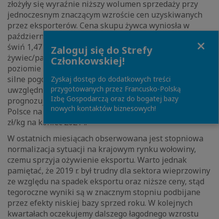
złożyły się wyraźnie niższy wolumen sprzedaży przy
jednoczesnym znaczącym wzroście cen uzyskiwanych
przez eksporterów. Cena skupu żywca wyniosła w
październiku 4,51 zł/kg (-23,4% r/r), a cena pasz dla
Close
świń 1,47 zł/kg (1,3% r/r). W rezultacie relacja cen
Zaloguj się do Strefy
żywiec/pasza ukształtowała się w październiku na
Członkowskiej!
poziomie 3,08 wobec 4,07 przed rokiem, wskazując na
silne pogorszenie opłacalności produkcji. Po
Zyskaj dostęp do dodatkowych treści
przygotowanych przez Francusko-Polską
uwzględnieniu czynników globalnych oraz krajowych
Izbę Gospodarczą oraz do bogatej bazy
prognozujemy, że cena skupu żywca wieprzowego w
nowych kontaktów biznesowych!
Polsce na koniec 2020 r. wyniesie ok. 4,20 zł/kg oraz 4,80
zł/kg na koniec 2021 r.
W ostatnich miesiącach obserwowana jest stopniowa
normalizacja sytuacji na krajowym rynku wołowiny,
czemu sprzyja ożywienie eksportu. Warto jednak
pamiętać, że 2019 r. był trudny dla sektora wieprzowiny
ze względu na spadek eksportu oraz niższe ceny, stąd
tegoroczne wyniki są w znacznym stopniu podbijane
przez efekty niskiej bazy sprzed roku. W kolejnych
kwartałach oczekujemy dalszego łagodnego wzrostu