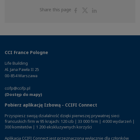
Share
Share
Share
Share this page
on
on
on
Facebook
Twitter
Linkedin
CCI France Pologne
Life Building
Al. Jana Pawła II 25
00-854 Warszawa
ccifp@ccifp.pl
(Dostęp do mapy)
Pobierz aplikację Izbową - CCIFI Connect
Przyspiesz swoją działalność dzięki pierwszej prywatnej sieci
francuskich firm w 95 krajach: 120 izb | 33 000 firm | 4 000 wydarzeń |
300 komitetów | 1 200 ekskluzywnych korzyści
Aplikacja CCIFI Connect jest przeznaczona wyłącznie dla członków