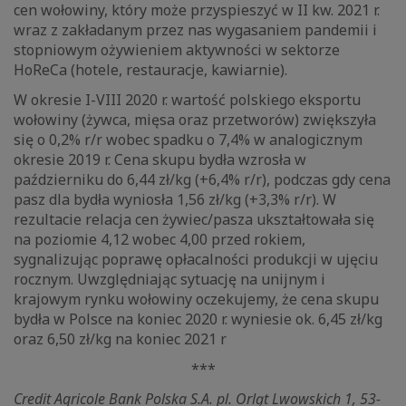
cen wołowiny, który może przyspieszyć w II kw. 2021 r.
wraz z zakładanym przez nas wygasaniem pandemii i
stopniowym ożywieniem aktywności w sektorze
HoReCa (hotele, restauracje, kawiarnie).
W okresie I-VIII 2020 r. wartość polskiego eksportu
wołowiny (żywca, mięsa oraz przetworów) zwiększyła
się o 0,2% r/r wobec spadku o 7,4% w analogicznym
okresie 2019 r. Cena skupu bydła wzrosła w
październiku do 6,44 zł/kg (+6,4% r/r), podczas gdy cena
pasz dla bydła wyniosła 1,56 zł/kg (+3,3% r/r). W
rezultacie relacja cen żywiec/pasza ukształtowała się
na poziomie 4,12 wobec 4,00 przed rokiem,
sygnalizując poprawę opłacalności produkcji w ujęciu
rocznym. Uwzględniając sytuację na unijnym i
krajowym rynku wołowiny oczekujemy, że cena skupu
bydła w Polsce na koniec 2020 r. wyniesie ok. 6,45 zł/kg
oraz 6,50 zł/kg na koniec 2021 r
***
Credit Agricole Bank Polska S.A. pl. Orląt Lwowskich 1, 53-