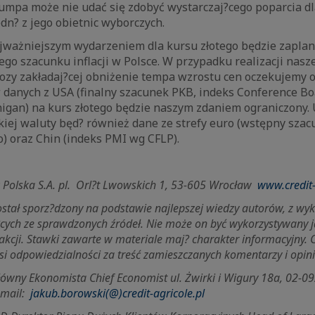
rumpa może nie udać się zdobyć wystarczaj?cego poparcia dl
edn? z jego obietnic wyborczych.
jważniejszym wydarzeniem dla kursu złotego będzie zapla
go szacunku inflacji w Polsce. W przypadku realizacji nasze
zy zakładaj?cej obniżenie tempa wzrostu cen oczekujemy os
danych z USA (finalny szacunek PKB, indeks Conference Boa
igan) na kurs złotego będzie naszym zdaniem ograniczony.
kiej waluty będ? również dane ze strefy euro (wstępny szacun
o) oraz Chin (indeks PMI wg CFLP).
 Polska S.A. pl.
Orl?t Lwowskich 1, 53-605 Wrocław
www.credit-
został sporz?dzony na podstawie najlepszej wiedzy autorów, z wy
?cych ze sprawdzonych źródeł. Nie może on być wykorzystywany
akcji. Stawki zawarte w materiale maj? charakter informacyjny. C
si odpowiedzialności za treść zamieszczanych komentarzy i opini
ny Ekonomista Chief Economist ul. Żwirki i Wigury 18a, 02-09
-mail:
jakub.borowski(@)credit-agricole.pl