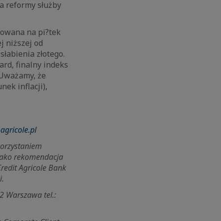
a reformy służby
nowana na pi?tek
j niższej od
łabienia złotego.
rd, finalny indeks
 Uważamy, że
ek inflacji),
agricole.pl
korzystaniem
 jako rekomendacja
redit Agricole Bank
i.
2 Warszawa tel.: