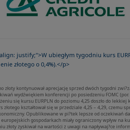
-align: justify;">W ubiegłym tygodniu kurs EU
enie złotego o 0,4%).</p>
o złoty kontynuował aprecjację sprzed dwóch tygodni zwi?z
ekiwań wydźwiękiem konferencji po posiedzeniu FOMC (po
liżeniu się kursu EURPLN do poziomu 4,25 doszło do lekkiej k
s złotego kształtował się w przedziale 4,25 – 4,29, czemu sp
onomiczny. Opublikowane w pi?tek lepsze od oczekiwań da
 europejskich gospodarkach miały ograniczony wpływ na kur
iu złoty zyskiwał na wartości z uwagi na napływaj?ce inform