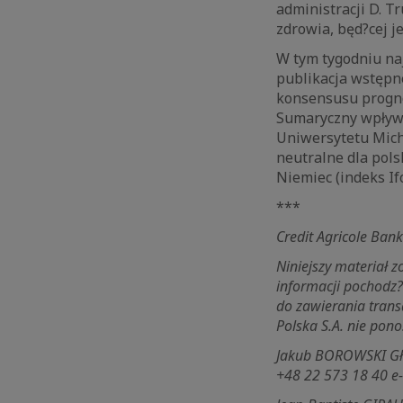
administracji D. T
zdrowia, będ?cej j
W tym tygodniu na
publikacja wstępne
konsensusu progno
Sumaryczny wpływ 
Uniwersytetu Mich
neutralne dla pols
Niemiec (indeks If
***
Credit Agricole Bank
Niniejszy materiał 
informacji pochodz
do zawierania trans
Polska S.A. nie pono
Jakub BOROWSKI Głów
+48 22 573 18 40 e