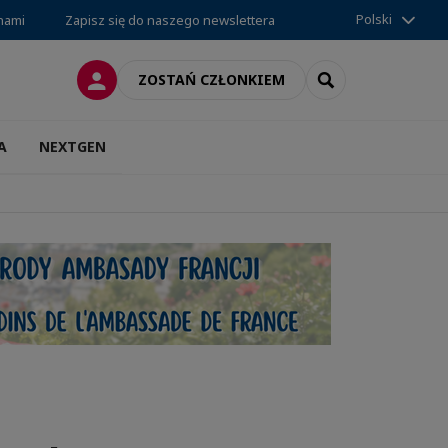
Polski
 nami
Zapisz się do naszego newslettera
LOGOWANIE
SEARCH
ZOSTAŃ CZŁONKIEM
A
NEXTGEN