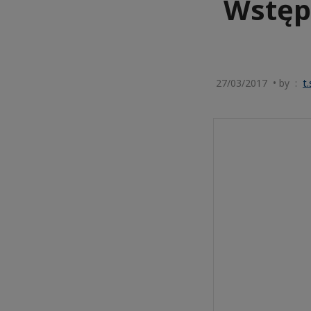
Wstępn
27/03/2017 • by :
t