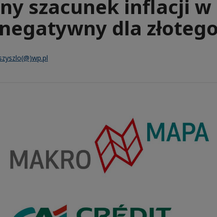
y szacunek inflacji w
negatywny dla złoteg
.szyszlo(@)wp.pl