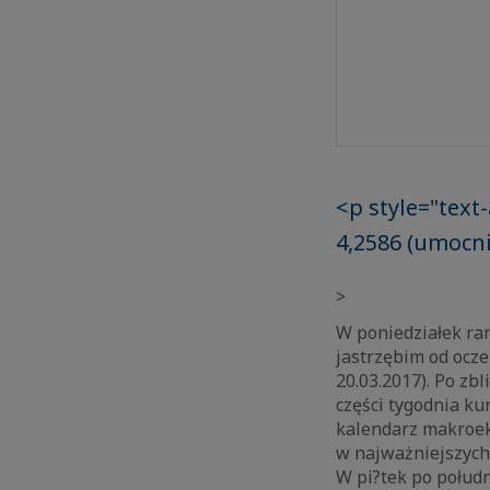
<p style="text
4,2586 (umocni
>
W poniedziałek ran
jastrzębim od ocz
20.03.2017). Po zb
części tygodnia kur
kalendarz makroek
w najważniejszych
W pi?tek po połudn