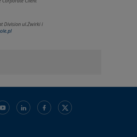
 Corporate Client
 Division ul.
Żwirki i
ole.pl