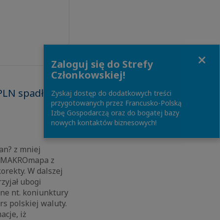
Close
Zaloguj się do Strefy
Członkowskiej!
RPLN spadł do
Zyskaj dostęp do dodatkowych treści
przygotowanych przez Francusko-Polską
Izbę Gospodarczą oraz do bogatej bazy
nowych kontaktów biznesowych!
an? z mniej
r. MAKROmapa z
orekty. W dalszej
rzyjał ubogi
ne nt. koniunktury
s polskiej waluty.
acje, iż