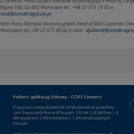
D Dyrektor Pionu Dużych Klientów Korporacyjnych Head of Large
i Wigury 18a, 02-092 Warszawa tel.: +48 22 573 18 02 e-
raud(@)credit-agricole.pl
ktor Pionu Klientów Korporacyjnych Head of Mid Corporate Client
 Warszawa tel.:+48 22 573 80 82 e-mail:
djulliard(@)credit-agric
Pobierz aplikację Izbową - CCIFI Connect
Przyspiesz swoją działalność dzięki pierwszej prywatnej
sieci francuskich firm w 95 krajach: 120 izb | 33 000 firm | 4
000 wydarzeń | 300 komitetów | 1 200 ekskluzywnych
korzyści
Aplikacja CCIFI Connect jest przeznaczona wyłącznie dla