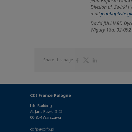
Jean-Baptiste GIRAU
Division ul. Żwirki 
mail:
jeanbaptiste.gi
David JULLIARD Dyre
Wigury 18a, 02-092
Share
Share
Share
Share this page
on
on
on
Facebook
Twitter
Linkedin
CCI France Pologne
Life Building
Al. Jana Pawła II 25
00-854 Warszawa
ccifp@ccifp.pl