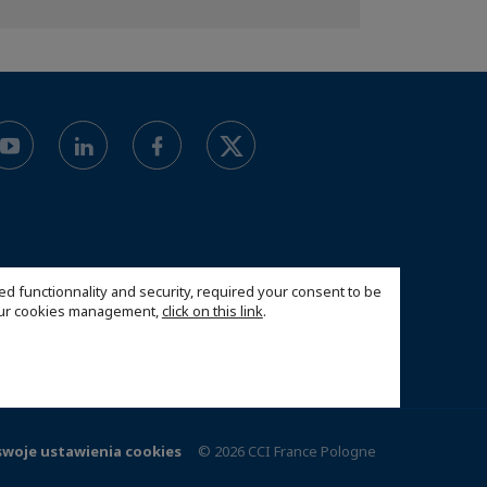
ed functionnality and security, required your consent to be
 our cookies management,
click on this link
.
swoje ustawienia cookies
© 2026 CCI France Pologne