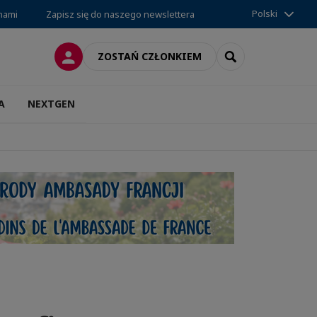
Polski
 nami
Zapisz się do naszego newslettera
LOGOWANIE
SEARCH
ZOSTAŃ CZŁONKIEM
A
NEXTGEN