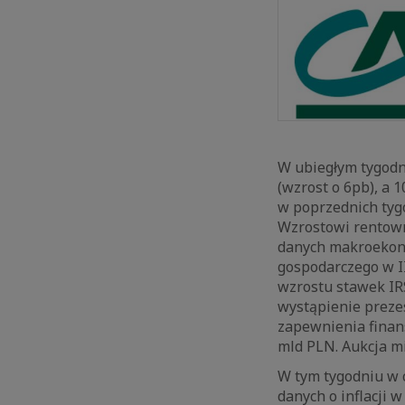
W ubiegłym tygodniu
(wzrost o 6pb), a 
w poprzednich tyg
Wzrostowi rentown
danych makroekono
gospodarczego w I
wzrostu stawek IR
wystąpienie prezes
zapewnienia finan
mld PLN. Aukcja m
W tym tygodniu w 
danych o inflacji 