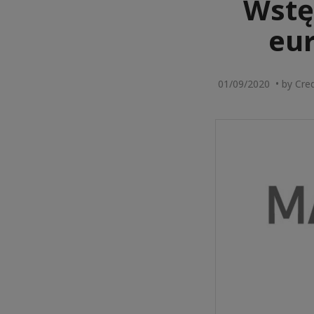
Wstęp
eu
01/09/2020 • by Cred