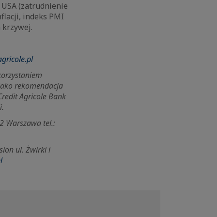
 USA (zatrudnienie
flacji, indeks PMI
 krzywej.
gricole.pl
ykorzystaniem
 jako rekomendacja
Credit Agricole Bank
i.
2 Warszawa tel.:
sion ul.
Żwirki i
l