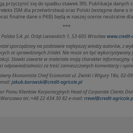
ą przyczynić się do spadku stawek IRS. Publikacje danych z
ndeks ISM dla przetwórstwa) oraz Polski (wstępne dane o in
raz finalne dane o PKB) będą w naszej ocenie neutralne dla
***
k Polska S.A. pl. Orląt Lwowskich 1, 53-605 Wrocław
www.credit-a
został sporządzony na podstawie najlepszej wiedzy autorów, z w
ących ze sprawdzonych źródeł. Nie może on być wykorzystywany
akcji. Stawki zawarte w materiale mają charakter informacyjny. 
si odpowiedzialności za treść zamieszczanych komentarzy i opini
ny Ekonomista Chief Economist ul. Żwirki i Wigury 18a, 02-09
-mail:
jakub.borowski@credit-agricole.pl
r Pionu Klientów Korporacyjnych Head of Corporate Clients Divi
 Warszawa tel.:+48 22 434 30 82 e-mail:
rrevel@credit-agricole.p