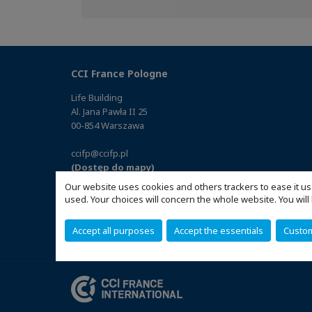
on
on
on
Facebook
Twitter
Linkedin
CCI France Pologne
Life Building
Al. Jana Pawła II 25
00-854 Warszawa
ccifp@ccifp.pl
(Dostęp do mapy)
Our website uses cookies and others trackers to ease it us
used. Your choices will concern the whole website. You w
Accept all purposes
Accept the essentials
Custo