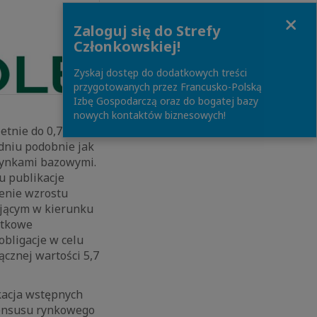
Close
Zaloguj się do Strefy
Członkowskiej!
Zyskaj dostęp do dodatkowych treści
przygotowanych przez Francusko-Polską
Izbę Gospodarczą oraz do bogatej bazy
nowych kontaktów biznesowych!
letnie do 0,72
odniu podobnie jak
 rynkami bazowymi.
u publikacje
enie wzrostu
ującym w kierunku
rtkowe
obligacje w celu
cznej wartości 5,7
kacja wstępnych
nsensusu rynkowego