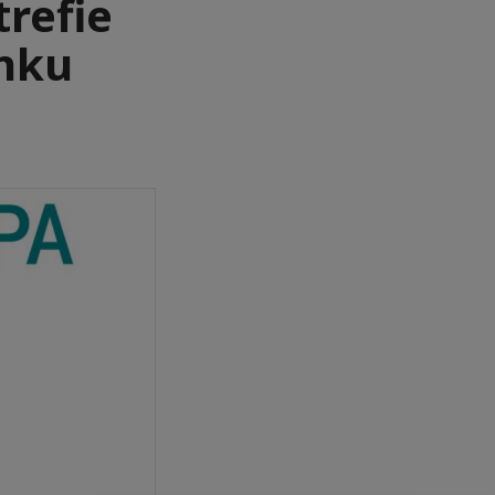
trefie
nku