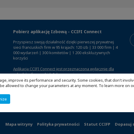
Pobierz aplikację Izbową - CCIFI Connect
Przyspiesz swoją działalność dzięki pierwszej prywatnej
sieci francuskich firm w 95 krajach: 120 izb | 33 000 firm | 4
000 wydarzeń | 300 komitetów | 1 200 ekskluzywnych
korzyści
Aplikacja CCIFI Connect jest przeznaczona wyłącznie dla
członków francuskich Izb za granicą
.
age, improve its performance and security. Some cookies, that don't involv
ill be allowed to change your parameters at any moment. To learn more on
mize
Mapa witryny
Polityka prywatności
Statut CCIFP
Dopasuj 