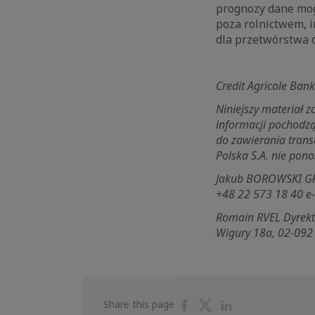
prognozy dane mog
poza rolnictwem, i
dla przetwórstwa o
Credit Agricole Ban
Niniejszy materiał 
informacji pochodz
do zawierania trans
Polska S.A. nie pono
Jakub BOROWSKI Głów
+48 22 573 18 40 e
Romain RVEL Dyrekto
Wigury 18a, 02-092
Share
Share
Share
Share this page