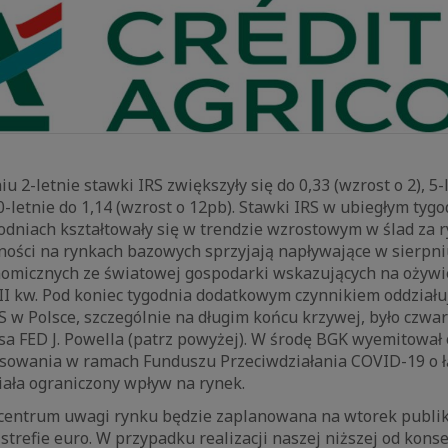
 2-letnie stawki IRS zwiększyły się do 0,33 (wzrost o 2), 5-
10-letnie do 1,14 (wzrost o 12pb). Stawki IRS w ubiegłym tyg
odniach kształtowały się w trendzie wzrostowym w ślad za
ości na rynkach bazowych sprzyjają napływające w sierpni
micznych ze światowej gospodarki wskazujących na ożywi
II kw. Pod koniec tygodnia dodatkowym czynnikiem oddział
S w Polsce, szczególnie na długim końcu krzywej, było czwa
a FED J. Powella (patrz powyżej). W środę BGK wyemitował 
sowania w ramach Funduszu Przeciwdziałania COVID-19 o łą
iała ograniczony wpływ na rynek.
centrum uwagi rynku będzie zaplanowana na wtorek publi
w strefie euro. W przypadku realizacji naszej niższej od ko