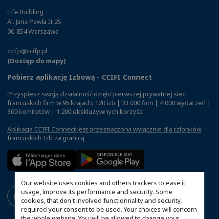
Life Building
Al. Jana Pawła II 25
00-854 Warszawa
ccifp@ccifp.pl
(Dostęp do mapy)
Pobierz aplikację Izbową - CCIFI Connect
Przyspiesz swoją działalność dzięki pierwszej prywatnej sieci
francuskich firm w 95 krajach: 120 izb | 33 000 firm | 4 000 wydarzeń |
300 komitetów | 1 200 ekskluzywnych korzyści
Aplikacja CCIFI Connect jest przeznaczona wyłącznie dla członków
francuskich Izb za granicą
.
Our website uses cookies and others trackers to ease it
usage, improve its performance and security. Some
cookies, that don't involved functionnality and security,
required your consent to be used. Your choices will concern
the whole website. You will be allowed to change your