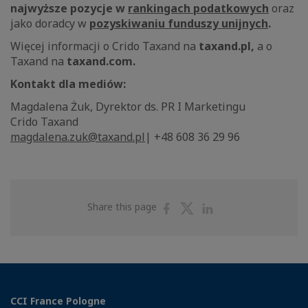
najwyższe pozycje w
rankingach podatkowych
oraz
jako doradcy w
pozyskiwaniu funduszy unijnych
.
Więcej informacji o Crido Taxand na
taxand.pl,
a o
Taxand na
taxand.com.
Kontakt dla mediów:
Magdalena Żuk, Dyrektor ds. PR I Marketingu
Crido Taxand
magdalena.zuk@taxand.pl
| +48 608 36 29 96
Share
Share
Share
Share this page
on
on
on
Facebook
Twitter
Linkedin
CCI France Pologne