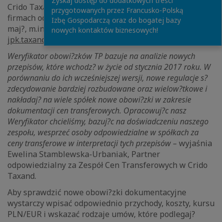
Zyskaj dostęp do dodatkowych treści
Crido Taxand. Dyrektorzy finansowi i inne osoby w
przygotowanych przez Francusko-Polską
firmach odpowiedzialne za podatki w organizacjach
Izbę Gospodarczą oraz do bogatej bazy
maj?, m.in. do dyspozycji
Weryfikator JPK
na stronie
nowych kontaktów biznesowych!
jpk.taxand.pl
i
Labirynt CFC
na stronie
cfc.taxand.pl
.
Weryfikator obowi?zków TP bazuje na analizie nowych
przepisów, które wchodz? w życie od stycznia 2017 roku. W
porównaniu do ich wcześniejszej wersji, nowe regulacje s?
zdecydowanie bardziej rozbudowane oraz wielow?tkowe i
nakładaj? na wiele spółek nowe obowi?zki w zakresie
dokumentacji cen transferowych. Opracowuj?c nasz
Weryfikator chcieliśmy, bazuj?c na doświadczeniu naszego
zespołu, wesprzeć osoby odpowiedzialne w spółkach za
ceny transferowe w interpretacji tych przepisów –
wyjaśnia
Ewelina Stamblewska-Urbaniak, Partner
odpowiedzialny za Zespół Cen Transferowych w Crido
Taxand.
Aby sprawdzić nowe obowi?zki dokumentacyjne
wystarczy wpisać odpowiednio przychody, koszty, kursu
PLN/EUR i wskazać rodzaje umów, które podlegaj?