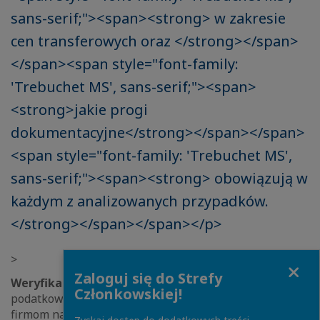
sans-serif;"><span><strong> w zakresie
cen transferowych oraz </strong></span>
</span><span style="font-family:
'Trebuchet MS', sans-serif;"><span>
<strong>jakie progi
dokumentacyjne</strong></span></span>
<span style="font-family: 'Trebuchet MS',
sans-serif;"><span><strong> obowiązują w
każdym z analizowanych przypadków.
</strong></span></span></p>
>
Close
Zaloguj się do Strefy
Weryfikator obowi?zków TP
jest kolejnym z
Członkowskiej!
podatkowych narzędzi IT, udostępnianym bezpłatnie
firmom na portalach prowadzonych przez ekspertów