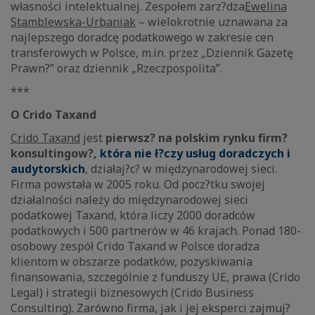
własności intelektualnej. Zespołem zarz?dza
Ewelina
Stamblewska-Urbaniak
– wielokrotnie uznawana za
najlepszego doradcę podatkowego w zakresie cen
transferowych w Polsce, m.in. przez „Dziennik Gazetę
Prawn?” oraz dziennik „Rzeczpospolita”.
***
O Crido Taxand
Crido Taxand
jest
pierwsz? na polskim rynku firm?
konsultingow?
,
która nie ł?czy usług doradczych i
audytorskich
,
działaj?c? w międzynarodowej sieci.
Firma powstała w 2005 roku. Od pocz?tku swojej
działalności należy do międzynarodowej sieci
podatkowej Taxand, która liczy 2000 doradców
podatkowych i 500 partnerów w 46 krajach. Ponad 180-
osobowy zespół Crido Taxand w Polsce doradza
klientom w obszarze podatków, pozyskiwania
finansowania, szczególnie z funduszy UE, prawa (Crido
Legal) i strategii biznesowych (Crido Business
Consulting). Zarówno firma, jak i jej eksperci zajmuj?