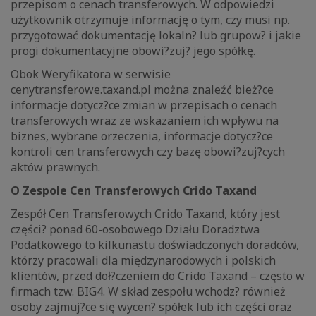
przepisom o cenach transferowych. W odpowiedzi
użytkownik otrzymuje informację o tym, czy musi np.
przygotować dokumentację lokaln? lub grupow? i jakie
progi dokumentacyjne obowi?zuj? jego spółkę.
Obok Weryfikatora w serwisie
cenytransferowe.taxand.pl
można znaleźć bież?ce
informacje dotycz?ce zmian w przepisach o cenach
transferowych wraz ze wskazaniem ich wpływu na
biznes, wybrane orzeczenia, informacje dotycz?ce
kontroli cen transferowych czy bazę obowi?zuj?cych
aktów prawnych.
O Zespole Cen Transferowych Crido Taxand
Zespół Cen Transferowych Crido Taxand, który jest
części? ponad 60-osobowego Działu Doradztwa
Podatkowego to kilkunastu doświadczonych doradców,
którzy pracowali dla międzynarodowych i polskich
klientów, przed doł?czeniem do Crido Taxand – często w
firmach tzw. BIG4. W skład zespołu wchodz? również
osoby zajmuj?ce się wycen? spółek lub ich części oraz