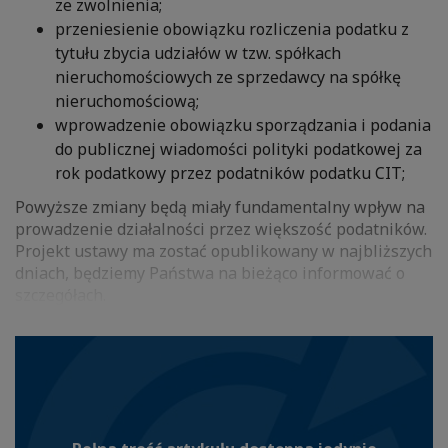
ze zwolnienia;
przeniesienie obowiązku rozliczenia podatku z
tytułu zbycia udziałów w tzw. spółkach
nieruchomościowych ze sprzedawcy na spółkę
nieruchomościową;
wprowadzenie obowiązku sporządzania i podania
do publicznej wiadomości polityki podatkowej za
rok podatkowy przez podatników podatku CIT;
Powyższe zmiany będą miały fundamentalny wpływ na
prowadzenie działalności przez większość podatników.
Projekt ustawy ma zostać opublikowany w najbliższych
dniach, będziemy Państwa na bieżąco informować o
szczegółach.