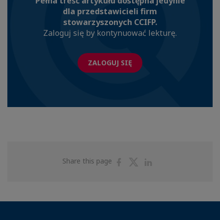
Pełna treść artykułu dostępna jedynie
dla przedstawicieli firm
stowarzyszonych CCIFP.
Zaloguj się by kontynuować lekturę.
ZALOGUJ SIĘ
Share
Share
Share
Share this page
on
on
on
Facebook
Twitter
Linkedin