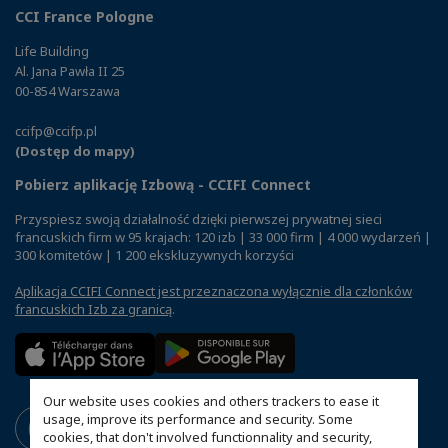
CCI France Pologne
Life Building
Al. Jana Pawła II 25
00-854 Warszawa
ccifp@ccifp.pl
(Dostęp do mapy)
Pobierz aplikację Izbową - CCIFI Connect
Przyspiesz swoją działalność dzięki pierwszej prywatnej sieci
francuskich firm w 95 krajach: 120 izb | 33 000 firm | 4 000 wydarzeń |
300 komitetów | 1 200 ekskluzywnych korzyści
Aplikacja CCIFI Connect jest przeznaczona wyłącznie dla członków
francuskich Izb za granicą
.
Our website uses cookies and others trackers to ease it
usage, improve its performance and security. Some
cookies, that don't involved functionnality and security,