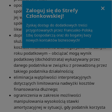
Close
opodatkowanie przeniesienie przez likwidowaną
Zaloguj się do Strefy
spółkę (spółdzielnię) majątku rzeczowego na rzecz
Członkowskiej!
jej wspólników (akcjonariuszy, członków
spółdzielni) tytułem podziału majątku
Zyskaj dostęp do dodatkowych treści
likwidowanej osoby prawnej;
przygotowanych przez Francusko-Polską
doprecyzowanie nazwy oraz algorytmu wskaźnika
Izbę Gospodarczą oraz do bogatej bazy
nowych kontaktów biznesowych!
służącego wyliczeniu maksymalnej wysokości
kosztów finansowania dłużnego, jakie – w danym
roku podatkowym – obciążać mogą wynik
podatkowy (dochód/strata) wykazywany przez
danego podatnika w związku z prowadzoną przez
takiego podatnika działalnością;
eliminacja wątpliwości interpretacyjnych
dotyczących limitowania nadwyżki kosztów
finansowania dłużnego;
ograniczenia w zakresie możliwości
manipulowania wysokością stawki
amortyzacyjnej w sytuacji, gdy podatnik korzysta