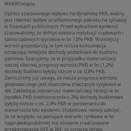
MAKROmapie.
Oprócz szacowanego wpływu na dynamikę PKB, ważny
jest również wpływ uruchomionego pakietu na sytuację
w finansach publicznych. Przed wybuchem epidemii
szacowaliśmy, że deficyt sektora instytucji rządowych i
samorządowych wyniesie w br. 1,8% PKB. Wolniejszy
wzrost gospodarczy, w tym niższa konsumpcja
oznaczają mniejsze dochody podatkowe do budżetu
państwa. Szacujemy, że w przypadku materializacji
naszej obecnej prognozy wzrostu PKB w br. (1,2%)
dochody budżetu byłyby niższe o ok. 0,8% PKB.
Zwróciliśmy już uwagę, że nasza prognoza wzrostu
gospodarczego jest obarczona znaczącym ryzykiem w
dół. Zakładając scenariusz materializacji recesji w br.
(spadek PKB średniorocznie o 2%) dochody budżetowe
byłyby niższe o ok. 2,4% PKB w porównaniu do
scenariusza bez epidemii. Dodatkowo należy założyć,
że ze względu na panujące warunki rynkowe w br.
najprawdopodobniej nie zostanie zrealizowane
przekształcenie OFE w IKE, co oznacza utratę