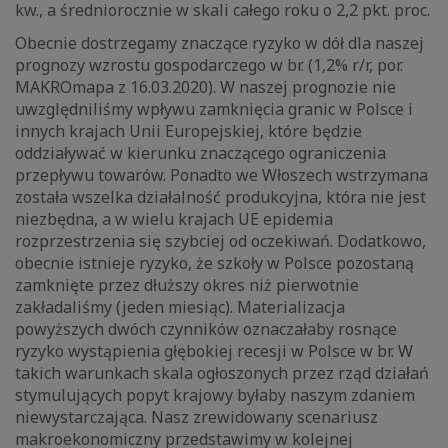
kw., a średniorocznie w skali całego roku o 2,2 pkt. proc.
Obecnie dostrzegamy znaczące ryzyko w dół dla naszej
prognozy wzrostu gospodarczego w br. (1,2% r/r, por.
MAKROmapa z 16.03.2020). W naszej prognozie nie
uwzględniliśmy wpływu zamknięcia granic w Polsce i
innych krajach Unii Europejskiej, które będzie
oddziaływać w kierunku znaczącego ograniczenia
przepływu towarów. Ponadto we Włoszech wstrzymana
została wszelka działalność produkcyjna, która nie jest
niezbędna, a w wielu krajach UE epidemia
rozprzestrzenia się szybciej od oczekiwań. Dodatkowo,
obecnie istnieje ryzyko, że szkoły w Polsce pozostaną
zamknięte przez dłuższy okres niż pierwotnie
zakładaliśmy (jeden miesiąc). Materializacja
powyższych dwóch czynników oznaczałaby rosnące
ryzyko wystąpienia głębokiej recesji w Polsce w br. W
takich warunkach skala ogłoszonych przez rząd działań
stymulujących popyt krajowy byłaby naszym zdaniem
niewystarczająca. Nasz zrewidowany scenariusz
makroekonomiczny przedstawimy w kolejnej