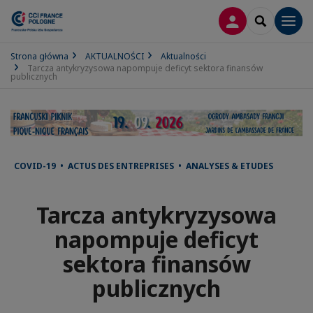
LOGOWANIE
SEARCH
Men
Strona główna
AKTUALNOŚCI
Aktualności
Tarcza antykryzysowa napompuje deficyt sektora finansów
publicznych
COVID-19 • ACTUS DES ENTREPRISES • ANALYSES & ETUDES
Tarcza antykryzysowa
napompuje deficyt
sektora finansów
publicznych