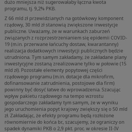
dużo mniejsza niż sugerowałaby łączna kwota
programu, tj. 9,2% PKB.
Z 66 mld zł przewidzianych na gotówkowy komponent
rządowy, 30 mld zł stanowią zwiększone inwestycje
publiczne. Uważamy, że w warunkach zaburzeń
związanych z rozprzestrzenianiem się epidemii COVID-
19 (m.in. przerwane łańcuchy dostaw, kwarantanny)
realizacja dodatkowych inwestycji publicznych będzie
utrudniona. Tym samym zakładamy, że zakładane plany
inwestycyjne zostaną zrealizowane tylko w połowie (15
mld zł). Pozostałe elementy popytowej części
rządowego programu (m.in. dotacje dla mikrofirm,
dofinansowanie zatrudnienia, postojowe dla firm)
powinny być dosyć łatwe do wprowadzenia. Szacując
wpływ pakietu rządowego na tempo wzrostu
gospodarczego zakładamy tym samym, że w wyniku
jego uruchomienia popyt krajowy zwiększy się o 50 mld
zł. Zakładając, że efekty programu będą rozłożone
równomiernie do końca br., szacujemy, że ograniczy on
spadek dynamiki PKB o 2,9 pkt. proc. w okresie II-IV