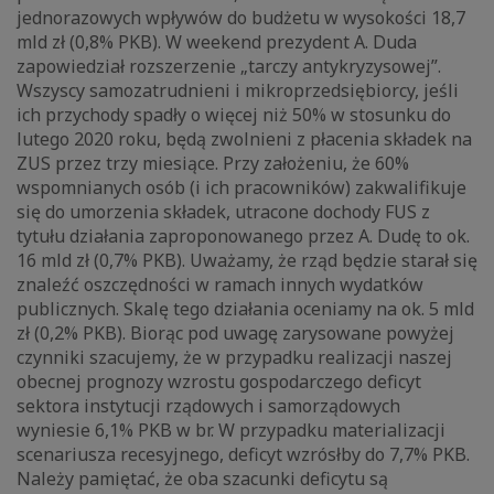
jednorazowych wpływów do budżetu w wysokości 18,7
mld zł (0,8% PKB). W weekend prezydent A. Duda
zapowiedział rozszerzenie „tarczy antykryzysowej”.
Wszyscy samozatrudnieni i mikroprzedsiębiorcy, jeśli
ich przychody spadły o więcej niż 50% w stosunku do
lutego 2020 roku, będą zwolnieni z płacenia składek na
ZUS przez trzy miesiące. Przy założeniu, że 60%
wspomnianych osób (i ich pracowników) zakwalifikuje
się do umorzenia składek, utracone dochody FUS z
tytułu działania zaproponowanego przez A. Dudę to ok.
16 mld zł (0,7% PKB). Uważamy, że rząd będzie starał się
znaleźć oszczędności w ramach innych wydatków
publicznych. Skalę tego działania oceniamy na ok. 5 mld
zł (0,2% PKB). Biorąc pod uwagę zarysowane powyżej
czynniki szacujemy, że w przypadku realizacji naszej
obecnej prognozy wzrostu gospodarczego deficyt
sektora instytucji rządowych i samorządowych
wyniesie 6,1% PKB w br. W przypadku materializacji
scenariusza recesyjnego, deficyt wzrósłby do 7,7% PKB.
Należy pamiętać, że oba szacunki deficytu są