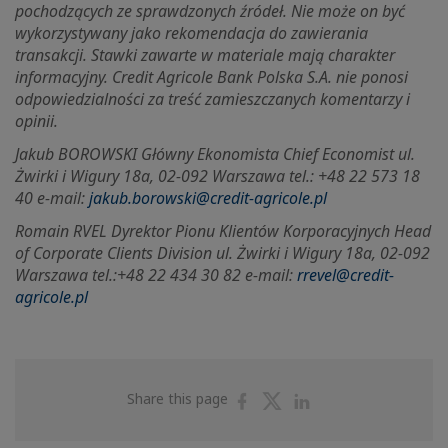
pochodzących ze sprawdzonych źródeł. Nie może on być
wykorzystywany jako rekomendacja do zawierania
transakcji. Stawki zawarte w materiale mają charakter
informacyjny. Credit Agricole Bank Polska S.A. nie ponosi
odpowiedzialności za treść zamieszczanych komentarzy i
opinii.
Jakub BOROWSKI Główny Ekonomista Chief Economist ul.
Żwirki i Wigury 18a, 02-092 Warszawa tel.: +48 22 573 18
40 e-mail:
jakub.borowski@credit-agricole.pl
Romain RVEL Dyrektor Pionu Klientów Korporacyjnych Head
of Corporate Clients Division ul.
Żwirki i Wigury 18a, 02-092
Warszawa tel.:+48 22 434 30 82 e-mail:
rrevel@credit-
agricole.pl
Share
Share
Share
Share this page
on
on
on
Facebook
Twitter
Linkedin