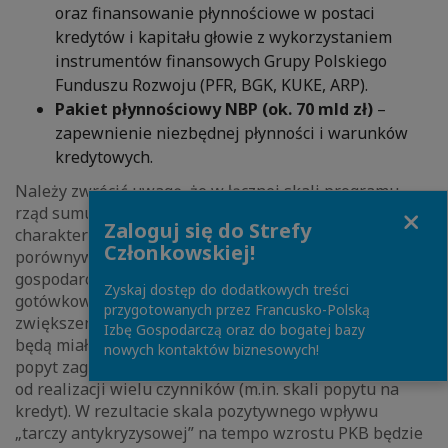
oraz finansowanie płynnościowe w postaci
kredytów i kapitału głowie z wykorzystaniem
instrumentów finansowych Grupy Polskiego
Funduszu Rozwoju (PFR, BGK, KUKE, ARP).
Pakiet płynnościowy NBP (ok. 70 mld zł)
–
zapewnienie niezbędnej płynności i warunków
kredytowych.
Należy zwrócić uwagę, że w łącznej skali programu
Close
rząd sumuje składniki, o odmiennej od siebie
Zaloguj się do Strefy
charakterystyce, których wartości nie można ze sobą
Członkowskiej!
porównywać. Kluczowy wpływ na pobudzenie wzrostu
gospodarczego będzie miał rządowy komponent
Zyskaj dostęp do dodatkowych treści
gotówkowy – przyczynia się on bezpośrednio do
przygotowanych przez Francusko-Polską
zwiększenia popytu krajowego. Pozostałe elementy nie
Izbę Gospodarczą oraz do bogatej bazy
będą miały bezpośredniego wpływu na
nowych kontaktów biznesowych!
popyt zagregowany, a ich ostateczne efekty są zależne
od realizacji wielu czynników (m.in. skali popytu na
kredyt). W rezultacie skala pozytywnego wpływu
„tarczy antykryzysowej” na tempo wzrostu PKB będzie