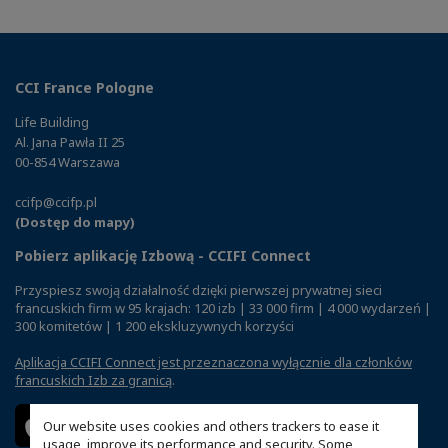
CCI France Pologne
Life Building
Al. Jana Pawła II 25
00-854 Warszawa
ccifp@ccifp.pl
(Dostęp do mapy)
Pobierz aplikację Izbową - CCIFI Connect
Przyspiesz swoją działalność dzięki pierwszej prywatnej sieci
francuskich firm w 95 krajach: 120 izb | 33 000 firm | 4 000 wydarzeń |
300 komitetów | 1 200 ekskluzywnych korzyści
Aplikacja CCIFI Connect jest przeznaczona wyłącznie dla członków
francuskich Izb za granicą
.
Our website uses cookies and others trackers to ease it
usage, improve its performance and security. Some