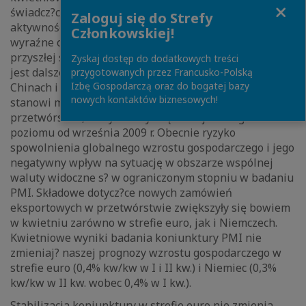
Close
świadcz?cych o odwróceniu tendencji dotycz?cych
Zaloguj się do Strefy
aktywności w przetwórstwie, wskazuj?cych na jej
Członkowskiej!
wyraźne ożywienie na pocz?tku II kw. Istotne dla
przyszłej sytuacji makroekonomicznej w strefie euro
Zyskaj dostęp do dodatkowych treści
jest dalsze kształtowanie się sytuacji gospodarczej w
przygotowanych przez Francusko-Polską
Izbę Gospodarczą oraz do bogatej bazy
Chinach i w USA. Ryzyko dla trwałości ożywienia w USA
nowych kontaktów biznesowych!
stanowi m.in. kwietniowy wskaźnik PMI dla
przetwórstwa, który obniżył się do najniższego
poziomu od września 2009 r. Obecnie ryzyko
spowolnienia globalnego wzrostu gospodarczego i jego
negatywny wpływ na sytuację w obszarze wspólnej
waluty widoczne s? w ograniczonym stopniu w badaniu
PMI. Składowe dotycz?ce nowych zamówień
eksportowych w przetwórstwie zwiększyły się bowiem
w kwietniu zarówno w strefie euro, jak i Niemczech.
Kwietniowe wyniki badania koniunktury PMI nie
zmieniaj? naszej prognozy wzrostu gospodarczego w
strefie euro (0,4% kw/kw w I i II kw.) i Niemiec (0,3%
kw/kw w II kw. wobec 0,4% w I kw.).
Stabilizacja koniunktury w strefie euro nie zmienia