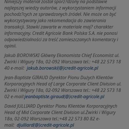
Niniejszy materiał został sporz?dzony na podstawie
najlepszej wiedzy autorów, z wykorzystaniem informacji
pochodz?cych ze sprawdzonych źródeł. Nie może on być
wykorzystywany jako rekomendacja do zawierania
transakcji. Stawki zawarte w materiale maj? charakter
informacyjny. Credit Agricole Bank Polska S.A. nie ponosi
odpowiedzialności za treść zamieszczanych komentarzy i
opinii.
Jakub BOROWSKI Główny Ekonomista Chief Economist ul.
Żwirki i Wigury 18a, 02-092 Warszawa tel.: +48 22 573 18
40 e-mail:
jakub.borowski(@)credit-agricole.pl
Jean-Baptiste GIRAUD Dyrektor Pionu Dużych Klientów
Korporacyjnych Head of Large Corporate Client Division ul.
Żwirki i Wigury 18a, 02-092 Warszawa tel.: +48 22 573 18
02 e-mail:
jeanbaptiste.giraud(@)credit-agricole.pl
David JULLIARD Dyrektor Pionu Klientów Korporacyjnych
Head of Mid Corporate Client Division ul.
Żwirki i Wigury
18a, 02-092 Warszawa tel.:+48 22 573 80 82 e-
mail:
djulliard(@)credit-agricole.pl