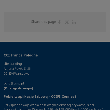
Share
Share
Share
Share this page
on
on
on
Facebook
Twitter
Linkedin
CCI France Pologne
Life Building
Al. Jana Pawła II 25
00-854 Warszawa
ccifp@ccifp.pl
(Dostęp do mapy)
Pobierz aplikację Izbową - CCIFI Connect
Przyspiesz swoją działalność dzięki pierwszej prywatnej sieci
francuskich firm w 95 krajach: 120 izb | 33 000 firm | 4 000 wydarzeń |