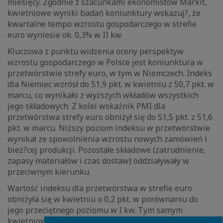
miesięcy. Zgodnie z szacunkami ekonomistów Markit,
kwietniowe wyniki badań koniunktury wskazuj?, że
kwartalne tempo wzrostu gospodarczego w strefie
euro wyniesie ok. 0,3% w II kw.
Kluczowa z punktu widzenia oceny perspektyw
wzrostu gospodarczego w Polsce jest koniunktura w
przetwórstwie strefy euro, w tym w Niemczech. Indeks
dla Niemiec wzrósł do 51,9 pkt. w kwietniu z 50,7 pkt. w
marcu, co wynikało z wyższych wkładów wszystkich
jego składowych. Z kolei wskaźnik PMI dla
przetwórstwa strefy euro obniżył się do 51,5 pkt. z 51,6
pkt. w marcu. Niższy poziom indeksu w przetwórstwie
wynikał ze spowolnienia wzrostu nowych zamówień i
bież?cej produkcji. Pozostałe składowe (zatrudnienie,
zapasy materiałów i czas dostaw) oddziaływały w
przeciwnym kierunku.
Wartość indeksu dla przetwórstwa w strefie euro
obniżyła się w kwietniu o 0,2 pkt. w porównaniu do
jego przeciętnego poziomu w I kw. Tym samym
kwietniowe badanie nie dało wyraźnych sygnałów