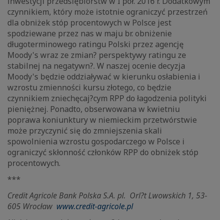
inwestycji przedsiębiorstw w I poł. 2016 r. Dodatkowym
czynnikiem, który może istotnie ograniczyć przestrzeń
dla obniżek stóp procentowych w Polsce jest
spodziewane przez nas w maju br. obniżenie
długoterminowego ratingu Polski przez agencję
Moody's wraz ze zmian? perspektywy ratingu ze
stabilnej na negatywn?. W naszej ocenie decyzja
Moody's będzie oddziaływać w kierunku osłabienia i
wzrostu zmienności kursu złotego, co będzie
czynnikiem zniechęcaj?cym RPP do łagodzenia polityki
pieniężnej. Ponadto, obserwowana w kwietniu
poprawa koniunktury w niemieckim przetwórstwie
może przyczynić się do zmniejszenia skali
spowolnienia wzrostu gospodarczego w Polsce i
ograniczyć skłonność członków RPP do obniżek stóp
procentowych.
***
Credit Agricole Bank Polska S.A. pl.
Orl?t Lwowskich 1, 53-
605 Wrocław
www.credit-agricole.pl