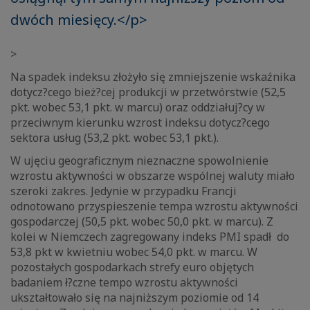
dwóch miesięcy.</p>
>
Na spadek indeksu złożyło się zmniejszenie wskaźnika
dotycz?cego bież?cej produkcji w przetwórstwie (52,5
pkt. wobec 53,1 pkt. w marcu) oraz oddziałuj?cy w
przeciwnym kierunku wzrost indeksu dotycz?cego
sektora usług (53,2 pkt. wobec 53,1 pkt.).
W ujęciu geograficznym nieznaczne spowolnienie
wzrostu aktywności w obszarze wspólnej waluty miało
szeroki zakres. Jedynie w przypadku Francji
odnotowano przyspieszenie tempa wzrostu aktywności
gospodarczej (50,5 pkt. wobec 50,0 pkt. w marcu). Z
kolei w Niemczech zagregowany indeks PMI spadł do
53,8 pkt w kwietniu wobec 54,0 pkt. w marcu. W
pozostałych gospodarkach strefy euro objętych
badaniem ł?czne tempo wzrostu aktywności
ukształtowało się na najniższym poziomie od 14