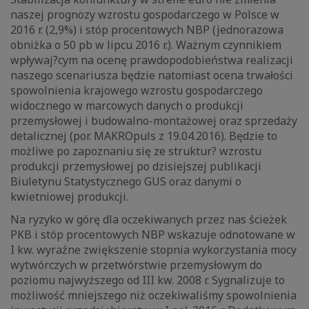
naszej prognozy wzrostu gospodarczego w Polsce w
2016 r. (2,9%) i stóp procentowych NBP (jednorazowa
obniżka o 50 pb w lipcu 2016 r.). Ważnym czynnikiem
wpływaj?cym na ocenę prawdopodobieństwa realizacji
naszego scenariusza będzie natomiast ocena trwałości
spowolnienia krajowego wzrostu gospodarczego
widocznego w marcowych danych o produkcji
przemysłowej i budowalno-montażowej oraz sprzedaży
detalicznej (por. MAKROpuls z 19.04.2016). Będzie to
możliwe po zapoznaniu się ze struktur? wzrostu
produkcji przemysłowej po dzisiejszej publikacji
Biuletynu Statystycznego GUS oraz danymi o
kwietniowej produkcji.
Na ryzyko w górę dla oczekiwanych przez nas ścieżek
PKB i stóp procentowych NBP wskazuje odnotowane w
I kw. wyraźne zwiększenie stopnia wykorzystania mocy
wytwórczych w przetwórstwie przemysłowym do
poziomu najwyższego od III kw. 2008 r. Sygnalizuje to
możliwość mniejszego niż oczekiwaliśmy spowolnienia