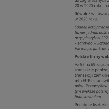
do zagranicznych z
20 w 2020 roku, na
Również w obszarze
w 2020 roku.
Spadek liczby trans
Biznes jednak dość 
przyspieszyły w 202
– zarówno w liczbac
Furmaga, partner 
Polskie firmy wo
Aż 57 na 69 zagran
transakcje poniżej
transakcji zamkni
mln EUR i stanowił
mówi Przemysław 
tym większe potencja
finansowaniem
.
Podobnie kształtuj