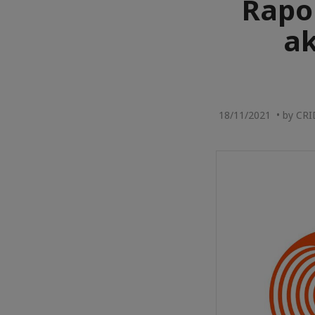
Rapo
ak
18/11/2021 • by CR