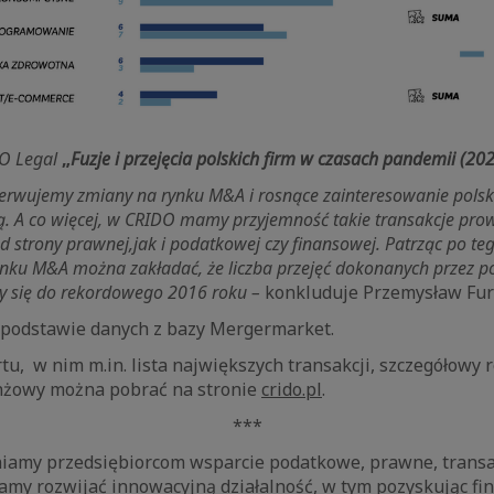
DO Legal
„
Fuzje i przejęcia polskich firm w czasach pandemii (20
erwujemy zmiany na rynku M&A i rosnące zainteresowanie pols
. A co więcej, w CRIDO mamy przyjemność takie transakcje prow
 strony prawnej,jak i podatkowej czy finansowej. Patrząc po t
ynku M&A można zakładać, że liczba przejęć dokonanych przez p
ży się do rekordowego 2016 roku –
konkluduje Przemysław Fu
 podstawie danych z bazy Mergermarket.
tu, w nim m.in. lista największych transakcji, szczegółowy 
anżowy można pobrać na stronie
crido.pl
.
***
amy przedsiębiorcom wsparcie podatkowe, prawne, transa
my rozwijać innowacyjną działalność, w tym pozyskując fi