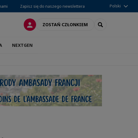
Polski
 nami
Zapisz się do naszego newslettera
LOGOWANIE
SEARCH
ZOSTAŃ CZŁONKIEM
A
NEXTGEN