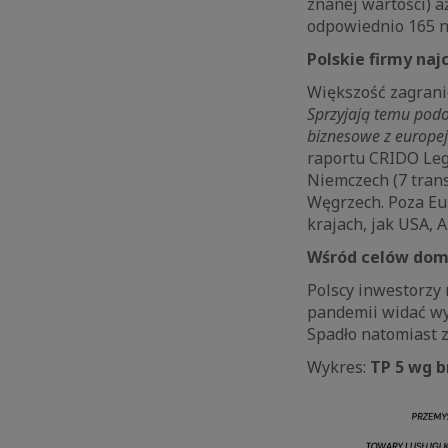
znanej wartości) a
odpowiednio 165 na
Polskie firmy na
Większość zagranic
Sprzyjają temu podo
biznesowe z europe
raportu CRIDO Lega
Niemczech (7 trans
Węgrzech. Poza Eur
krajach, jak USA, 
Wśród celów domi
Polscy inwestorzy 
pandemii widać wy
Spadło natomiast 
Wykres:
TP 5 wg b