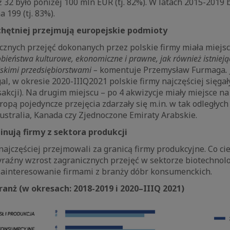
ż 32 było poniżej 100 mln EUR (tj. 82%). W latach 2015-2019 b
 199 (tj. 83%).
jchętniej przejmują europejskie podmioty
znych przejęć dokonanych przez polskie firmy miała miejsc
bieństwa kulturowe, ekonomiczne i prawne, jak również istnieją
jskimi przedsiębiorstwami –
komentuje Przemysław Furmaga
.
l, w okresie 2020-IIIQ2021 polskie firmy najczęściej sięgał
akcji). Na drugim miejscu – po 4 akwizycje miały miejsce na 
opą pojedyncze przejęcia zdarzały się m.in. w tak odległych
Australia, Kanada czy Zjednoczone Emiraty Arabskie.
nują firmy z sektora produkcji
najczęściej przejmowali za granicą firmy produkcyjne. Co ci
raźny wzrost zagranicznych przejęć w sektorze biotechnolo
zainteresowanie firmami z branży dóbr konsumenckich.
ranż (w okresach: 2018-2019 i 2020–IIIQ 2021)