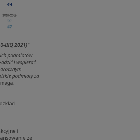
20-IIIQ 2021)”
kich podmiotów
adzić i wspierać
egorocznym
olskie podmioty za
rmaga.
rozkład
kcyjne i
nansowanie ze