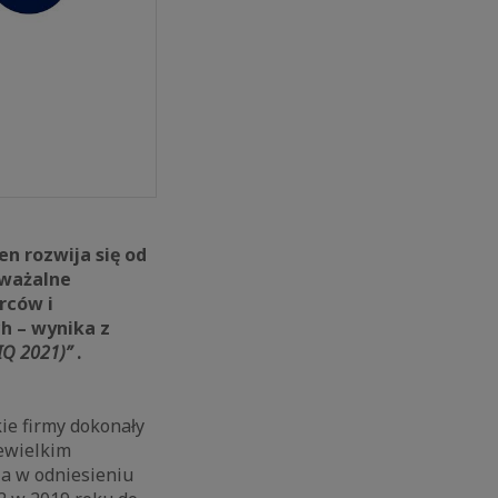
en rozwija się od
uważalne
rców i
h – wynika z
IIQ 2021)”
.
e firmy dokonały
iewielkim
za w odniesieniu