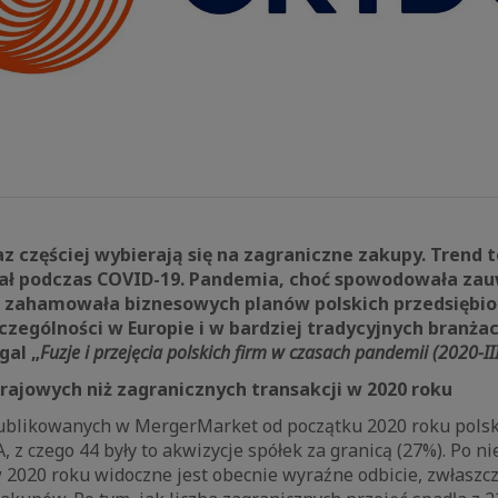
az częściej wybierają się na zagraniczne zakupy
.
Trend t
ustał podczas COVID-19. Pandemia, choć spowodowała za
e zahamowała biznesowych planów polskich przedsiębio
zególności w Europie i w bardziej tradycyjnych branżac
gal „
Fuzje i przejęcia polskich firm w czasach pandemii (2020-I
rajowych niż zagranicznych transakcji w 2020 roku
blikowanych w MergerMarket od początku 2020 roku polski
, z czego 44 były to akwizycje spółek za granicą (27%). Po n
 2020 roku widoczne jest obecnie wyraźne odbicie, zwłaszc