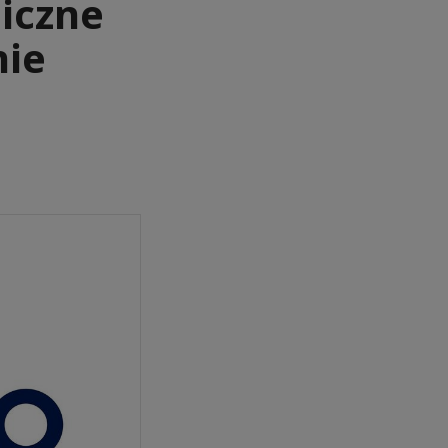
iczne
nie