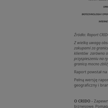
Źródło: Raport CRI
Z wielką uwagą obs
zakupami za granicą
klientów zarówno od
przyspieszeniu na r
granicą mocno zbli
Raport powstał na
Pełną wersję rapor
geograficzny i br
O CRIDO -
Zapewni
biznesowe. Pomaga