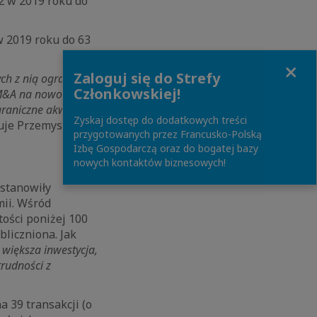
22 w 2019 roku do
w 2019 roku do 63
Close
Zaloguj się do Strefy
ch z nią ograniczeń.
Członkowskiej!
y M&A na nowo
graniczne akwizycje
Zyskaj dostęp do dodatkowych treści
uje Przemysław
przygotowanych przez Francusko-Polską
Izbę Gospodarczą oraz do bogatej bazy
nowych kontaktów biznesowych!
 stanowiły
mii. Wśród
ości poniżej 100
bliczniona. Jak
 większa inwestycja,
trudności z
 39 transakcji (o