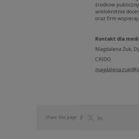
środków publiczny
wielokrotnie doce
oraz firm wspieraj
Kontakt dla med
Magdalena Żuk, Dy
CRIDO
magdalena.zuk(@)c
Share
Share
Share
Share this page
on
on
on
Facebook
Twitter
Linkedin