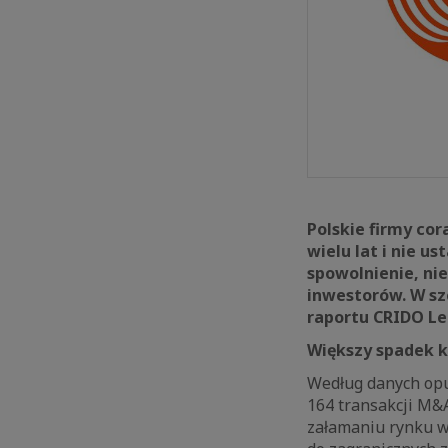
Polskie firmy cor
wielu lat i nie 
spowolnienie, ni
inwestorów. W szc
raportu CRIDO Le
Większy spadek k
Według danych opu
164 transakcji M&A
załamaniu rynku w