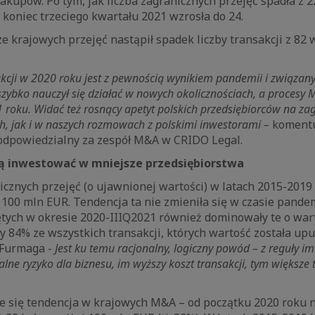
akupów. Po tym, jak liczba zagranicznych przejęć spadła z 
 koniec trzeciego kwartału 2021 wzrosła do 24.
 krajowych przejęć nastąpił spadek liczby transakcji z 82 
akcji w 2020 roku jest z pewnością wynikiem pandemii i związany
szybko nauczył się działać w nowych okolicznościach, a proces
1 roku. Widać też rosnący apetyt polskich przedsiębiorców na za
h, jak i w naszych rozmowach z polskimi inwestorami –
koment
odpowiedzialny za zespół M&A w CRIDO Legal.
lą inwestować w mniejsze przedsiębiorstwa
icznych przejęć (o ujawnionej wartości) w latach 2015-2019
 100 mln EUR. Tendencja ta nie zmieniła się w czasie pande
ętych w okresie 2020-IIIQ2021 również dominowały te o wart
y 84% ze wszystkich transakcji, których wartość została upu
Furmaga -
Jest ku temu racjonalny, logiczny powód – z reguły im
lne ryzyko dla biznesu, im wyższy koszt transakcji, tym większe 
e się tendencja w krajowych M&A – od początku 2020 roku na