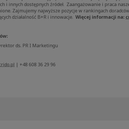
ch i innych dostępnych źródeł. Zaangażowanie i praca nasze
nione. Zajmujemy najwyższe pozycje w rankingach doradcó
ących działalność B+R i innowacje.
Więcej informacji na:
c
iów:
rektor ds. PR I Marketingu
rido.pl
| +48 608 36 29 96