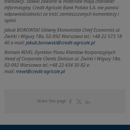
transakcji. Stawki zawarte w materiale mają charakter
informacyjny. Credit Agricole Bank Polska S.A. nie ponosi
odpowiedzialności za treść zamieszczanych komentarzy i
opinii.
Jakub BOROWSKI Główny Ekonomista Chief Economist ul.
Żwirki i Wigury 18a, 02-092 Warszawa tel.: +48 22 573 18
40 e-mail:
jakub.borowski@credit-agricole.pl
Romain REVEL Dyrektor Pionu Klientów Korporacyjnych
Head of Corporate Clients Division ul.
Żwirki i Wigury 18a,
02-092 Warszawa tel.:+48 22 434 30 82 e-
mail:
rrevel@credit-agricole.pl
Share
Share
Share
Share this page
on
on
on
Facebook
Twitter
Linkedin