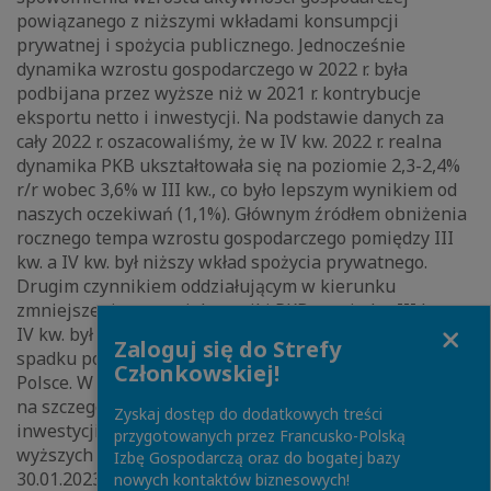
powiązanego z niższymi wkładami konsumpcji
prywatnej i spożycia publicznego. Jednocześnie
dynamika wzrostu gospodarczego w 2022 r. była
podbijana przez wyższe niż w 2021 r. kontrybucje
eksportu netto i inwestycji. Na podstawie danych za
cały 2022 r. oszacowaliśmy, że w IV kw. 2022 r. realna
dynamika PKB ukształtowała się na poziomie 2,3-2,4%
r/r wobec 3,6% w III kw., co było lepszym wynikiem od
naszych oczekiwań (1,1%). Głównym źródłem obniżenia
rocznego tempa wzrostu gospodarczego pomiędzy III
kw. a IV kw. był niższy wkład spożycia prywatnego.
Drugim czynnikiem oddziałującym w kierunku
zmniejszenia rocznej dynamiki PKB pomiędzy III kw. a
Close
IV kw. był niższy wkład zmiany zapasów, który mimo
Zaloguj się do Strefy
spadku pozostał głównym źródłem wzrostu PKB w
Członkowskiej!
Polsce. W strukturze wzrostu gospodarczego w IV kw.
na szczególną uwagę zasługuje wyraźne zwiększenie
Zyskaj dostęp do dodatkowych treści
inwestycji, które naszym zdaniem jest efektem
przygotowanych przez Francusko-Polską
wyższych inwestycji publicznych (por. MAKROpuls z
Izbę Gospodarczą oraz do bogatej bazy
30.01.2023). Drugim czynnikiem ograniczającym skalę
nowych kontaktów biznesowych!