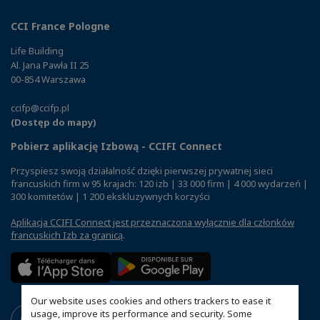
CCI France Pologne
Life Building
Al. Jana Pawła II 25
00-854 Warszawa
ccifp@ccifp.pl
(Dostęp do mapy)
Pobierz aplikację Izbową - CCIFI Connect
Przyspiesz swoją działalność dzięki pierwszej prywatnej sieci
francuskich firm w 95 krajach: 120 izb | 33 000 firm | 4 000 wydarzeń |
300 komitetów | 1 200 ekskluzywnych korzyści
Aplikacja CCIFI Connect jest przeznaczona wyłącznie dla członków
francuskich Izb za granicą
.
Our website uses cookies and others trackers to ease it
usage, improve its performance and security. Some