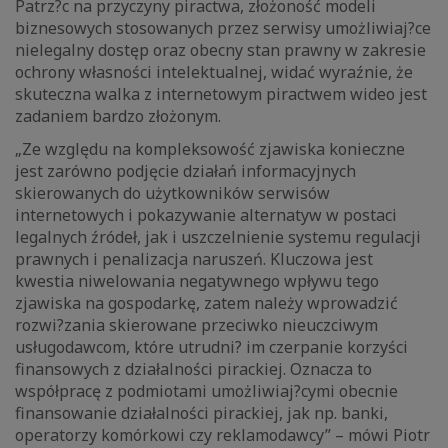
Patrz?c na przyczyny piractwa, złożoność modeli
biznesowych stosowanych przez serwisy umożliwiaj?ce
nielegalny dostęp oraz obecny stan prawny w zakresie
ochrony własności intelektualnej, widać wyraźnie, że
skuteczna walka z internetowym piractwem wideo jest
zadaniem bardzo złożonym.
„Ze względu na kompleksowość zjawiska konieczne
jest zarówno podjęcie działań informacyjnych
skierowanych do użytkowników serwisów
internetowych i pokazywanie alternatyw w postaci
legalnych źródeł, jak i uszczelnienie systemu regulacji
prawnych i penalizacja naruszeń. Kluczowa jest
kwestia niwelowania negatywnego wpływu tego
zjawiska na gospodarkę, zatem należy wprowadzić
rozwi?zania skierowane przeciwko nieuczciwym
usługodawcom, które utrudni? im czerpanie korzyści
finansowych z działalności pirackiej. Oznacza to
współpracę z podmiotami umożliwiaj?cymi obecnie
finansowanie działalności pirackiej, jak np. banki,
operatorzy komórkowi czy reklamodawcy” – mówi Piotr