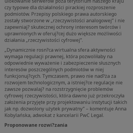
ulokowanie serwerów poza terytorium naszego kraju
czy typowe dla działalności pirackiej rozproszenie
podmiotów. Przepisy polskiego prawa autorskiego
zostały stworzone w „rzeczywistości analogowej” i nie
zapewniaj? skutecznej ochrony interesom twórców i
uprawnionych w oferuj?cej dużo większe możliwości
działania „rzeczywistości cyfrowej”.
„Dynamicznie rosn?ca wirtualna sfera aktywności
wymaga regulacji prawnej, która pozwoliłaby na
odpowiednie wyważenie i zabezpieczenie słusznych
interesów poszczególnych podmiotów w niej
funkcjonuj?cych. Tymczasem, prawo nie nad?ża za
rozwojem technologicznym, a istniej?ce regulacje nie
zawsze pozwalaj? na rozstrzygnięcie problemów
cyfrowej rzeczywistości, która dawno już przekroczyła
założenia przyjęte przy projektowaniu instytucji takich
jak np. dozwolony użytek prywatny” – komentuje Anna
Kobylańska, adwokat z kancelarii PwC Legal.
Proponowane rozwi?zania