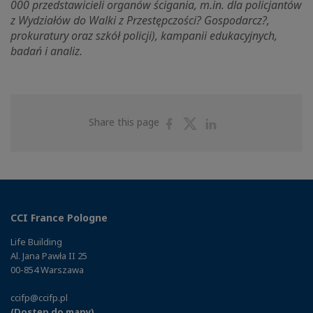
000 przedstawicieli organów ścigania, m.in. dla policjantów
z Wydziałów do Walki z Przestępczości? Gospodarcz?,
prokuratury oraz szkół policji), kampanii edukacyjnych,
badań i analiz.
Share
Share
Share
Share this page
on
on
on
Facebook
Twitter
Linkedin
CCI France Pologne
Life Building
Al. Jana Pawła II 25
00-854 Warszawa
ccifp@ccifp.pl
(Dostęp do mapy)