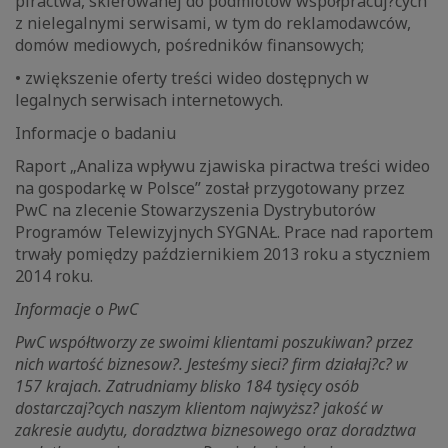
piractwa, skierowanej do podmiotów współpracuj?cych
z nielegalnymi serwisami, w tym do reklamodawców,
domów mediowych, pośredników finansowych;
• zwiększenie oferty treści wideo dostępnych w
legalnych serwisach internetowych.
Informacje o badaniu
Raport „Analiza wpływu zjawiska piractwa treści wideo
na gospodarkę w Polsce” został przygotowany przez
PwC na zlecenie Stowarzyszenia Dystrybutorów
Programów Telewizyjnych SYGNAŁ. Prace nad raportem
trwały pomiędzy październikiem 2013 roku a styczniem
2014 roku.
Informacje o PwC
PwC współtworzy ze swoimi klientami poszukiwan? przez
nich wartość biznesow?. Jesteśmy sieci? firm działaj?c? w
157 krajach. Zatrudniamy blisko 184 tysięcy osób
dostarczaj?cych naszym klientom najwyższ? jakość w
zakresie audytu, doradztwa biznesowego oraz doradztwa