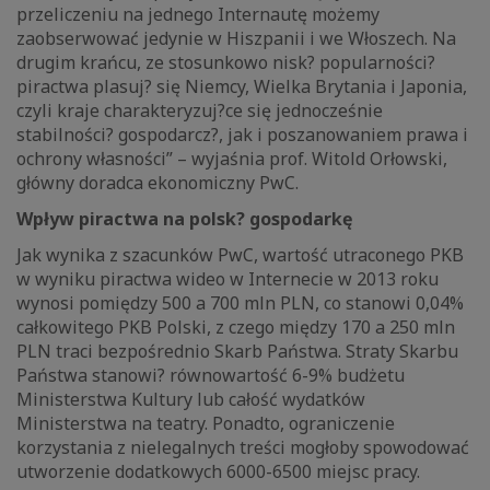
przeliczeniu na jednego Internautę możemy
zaobserwować jedynie w Hiszpanii i we Włoszech. Na
drugim krańcu, ze stosunkowo nisk? popularności?
piractwa plasuj? się Niemcy, Wielka Brytania i Japonia,
czyli kraje charakteryzuj?ce się jednocześnie
stabilności? gospodarcz?, jak i poszanowaniem prawa i
ochrony własności” – wyjaśnia prof. Witold Orłowski,
główny doradca ekonomiczny PwC.
Wpływ piractwa na polsk? gospodarkę
Jak wynika z szacunków PwC, wartość utraconego PKB
w wyniku piractwa wideo w Internecie w 2013 roku
wynosi pomiędzy 500 a 700 mln PLN, co stanowi 0,04%
całkowitego PKB Polski, z czego między 170 a 250 mln
PLN traci bezpośrednio Skarb Państwa. Straty Skarbu
Państwa stanowi? równowartość 6-9% budżetu
Ministerstwa Kultury lub całość wydatków
Ministerstwa na teatry. Ponadto, ograniczenie
korzystania z nielegalnych treści mogłoby spowodować
utworzenie dodatkowych 6000-6500 miejsc pracy.