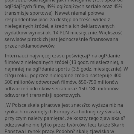
ogl?daj?cych filmy, 49% ogl?daj?cych seriale oraz 45%
transmisje sportowe). Nawet niemal połowa
respondentów płaci za dostęp do treści wideo z
nielegalnych źródeł, a średnia ich deklarowanych
wydatków wynosi ok. 14 PLN miesięcznie. Większość
serwisów pirackich jest jednocześnie finansowana
przez reklamodawców.
Internauci najwięcej czasu poświęcaj? na ogl?danie
filmów z nielegalnych źródeł (13 godz. miesięcznie), a
najmniej na ogl?danie sportu (3,5 godz. miesięcznie). W
ci?gu roku, poprzez nielegalne źródła następuje 400-
500 milionów odtworzeń filmów, 650-750 milionów
odtworzeń odcinków seriali oraz 150-180 milionów
odtworzeń transmisji sportowych.
„W Polsce skala piractwa jest znacz?co wyższa niż na
rynkach rozwiniętych Europy Zachodniej czy świata,
przy czym należy pamiętać, że koszty tego zjawiska s?
odczuwalne nie tylko przez twórców, lecz także Skarb
Państwa i rynek pracy. Podobn? skalę zjawiska w