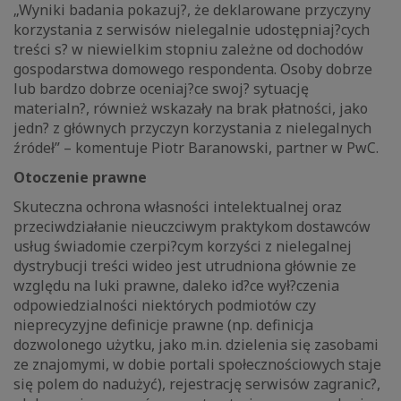
„Wyniki badania pokazuj?, że deklarowane przyczyny
korzystania z serwisów nielegalnie udostępniaj?cych
treści s? w niewielkim stopniu zależne od dochodów
gospodarstwa domowego respondenta. Osoby dobrze
lub bardzo dobrze oceniaj?ce swoj? sytuację
materialn?, również wskazały na brak płatności, jako
jedn? z głównych przyczyn korzystania z nielegalnych
źródeł” – komentuje Piotr Baranowski, partner w PwC.
Otoczenie prawne
Skuteczna ochrona własności intelektualnej oraz
przeciwdziałanie nieuczciwym praktykom dostawców
usług świadomie czerpi?cym korzyści z nielegalnej
dystrybucji treści wideo jest utrudniona głównie ze
względu na luki prawne, daleko id?ce wył?czenia
odpowiedzialności niektórych podmiotów czy
nieprecyzyjne definicje prawne (np. definicja
dozwolonego użytku, jako m.in. dzielenia się zasobami
ze znajomymi, w dobie portali społecznościowych staje
się polem do nadużyć), rejestrację serwisów zagranic?,