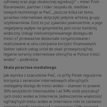
cyfrowej oraz jego skutecznej egzekucji” – mówi Piotr
Baranowski, partner i lider zespołu ds. mediów i
nowych technologii w PwC. „Jeszcze kilka lat temu
piractwo internetowe dotyczyło jedynie w?skiej grupy
użytkowników. Dziś to już zjawisko powszechne, a jego
negatywny wpływ na gospodarkę jest coraz bardziej
widoczny. Usługi nielicencjonowanego dostępu do
treści s? przeważnie doskonale zorganizowane i
realizowane w celu czerpania korzyści finansowych.
Sektor takich usług urósł do skali przewyższaj?cej
legalne serwisy internetowe oferuj?ce w Polsce treści
wideo” – podkreśla.
Skala piractwa medialnego
Jak wynika z szacunków PwC, co pi?ty Polak regularnie
korzysta z serwisów internetowych oferuj?cych
nielegalny dostęp do treści wideo – stanowi to prawie
30% wszystkich Internautów i aż 94% osób poszukuj?
cych treści wideo w Internecie. Jednocześnie większość
ogl?daj?cych treści wideo w Internecie robi to zarówno
poprzez źródła legalne jak i nielegalne (73% spośród