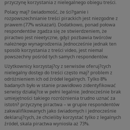
przyczynę korzystania z nielegalnego obiegu treści.
Polacy maj? świadomość, że ści?ganie i
rozpowszechnianie treści pirackich jest niezgodne z
prawem (77% wskazań). Dodatkowo, ponad połowa
respondentów zgadza się ze stwierdzeniem, że
piractwo jest nieetyczne, gdyż pozbawia twórców
należnego wynagrodzenia. Jednocześnie jednak ten
sposób korzystania z treści video, jest niemal
powszechny pośród tych samych respondentów.
Użytkownicy korzystaj?cy z serwisów oferuj?cych
nielegalny dostęp do treści często maj? problem z
odróżnieniem ich od źródeł legalnych. Tylko 8%
badanych było w stanie prawidłowo zidentyfikować
serwisy działaj?ce w pełni legalnie. Jednocześnie brak
umiejętności takiego rozróżnienia trudno uznać za
istotn? przyczynę piractwa – w grupie respondentów
zakwalifikowanych jako świadomych i jednocześnie
deklaruj?cych, że chcieliby korzystać tylko z legalnych
źródeł, skala piractwa wyniosła aż 73%.