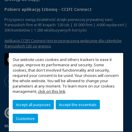
Pobierz aplikację Izbową - CCIFI Connect
Przyspiesz swoją działalność dzięki pierwszej prywatnej sieci
francuskich firm w 95 krajach: 120 izb | 33 000 firm | 4 000 wydarzeń |
300 komitetów | 1 200 ekskluzywnych korzyści
Aplikacja CCIFI Connect jest przeznaczona wyłącznie dla członków
francuskich Izb za granicą
.
Our website uses cookies and others trackers to ease it
usage, improve its performance and security. Some
cookies, that don't involved functionnality and security,
required your consent to be used. Your choices will concern
the whole website. You will be allowed to change your
parameters at any moment. To learn more on our cookies
management,
click on this link
.
Accept all purposes
Accept the essentials
Customize
Mapa witryny
Polityka prywatności
Statut CCIFP