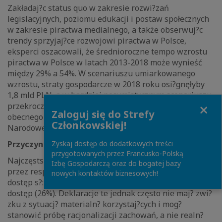
Zakładaj?c status quo w zakresie rozwi?zań
legislacyjnych, poziomu edukacji i postaw społecznych
w zakresie piractwa medialnego, a także obserwuj?c
trendy sprzyjaj?ce rozwojowi piractwa w Polsce,
eksperci oszacowali, że średnioroczne tempo wzrostu
piractwa w Polsce w latach 2013-2018 może wynieść
między 29% a 54%. W scenariuszu umiarkowanego
wzrostu, straty gospodarcze w 2018 roku osi?gnęłyby
1,8 mld PLN, a w bardziej pesymistycznym scenariuszu
Close
przekroczyłyby 6,1 mld PLN, czyli dwukrotność
Zaloguj się do Strefy
obecnego budżetu Ministerstwa Kultury i Dziedzictwa
Członkowskiej!
Narodowego.
Zyskaj dostęp do dodatkowych treści
Przyczyny piractwa w Polsce
przygotowanych przez Francusko-Polską
Najczęstszymi deklarowanymi przyczynami korzystania
Izbę Gospodarczą oraz do bogatej bazy
przez respondentów z serwisów oferuj?cych nielegalny
nowych kontaktów biznesowych!
dostęp s?: bogata oferta treści (32%) oraz bezpłatny
dostęp (26%). Deklaracje te jednak często nie maj? zwi?
zku z sytuacj? materialn? korzystaj?cych i mog?
stanowić próbę racjonalizacji zachowań, a nie realn?