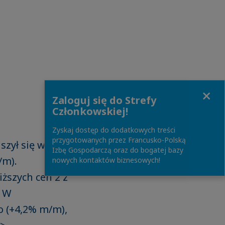
Close
Zaloguj się do Strefy
Członkowskiej!
Zyskaj dostęp do dodatkowych treści
przygotowanych przez Francusko-Polską
szył się w
Izbę Gospodarczą oraz do bogatej bazy
/m).
nowych kontaktów biznesowych!
ższych cen 2 z
. W
o (+4,2% m/m),