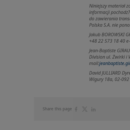
Niniejszy materiał 
informacji pochodz
do zawierania trans
Polska S.A. nie pono
Jakub BOROWSKI Głów
+48 22 573 18 40 e
Jean-Baptiste GIRAU
Division ul. Żwirki 
mail:
jeanbaptiste.gi
David JULLIARD Dyre
Wigury 18a, 02-092
Share
Share
Share
Share this page
on
on
on
Facebook
Twitter
Linkedin