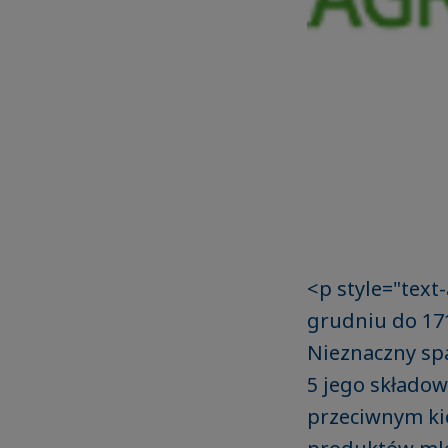
<p style="text
grudniu do 171
Nieznaczny spa
5 jego składow
przeciwnym kie