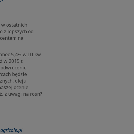
p>
 w ostatnich
o z lepszych od
ucentem na
bec 5,4% w III kw.
ż w 2015 r.
e odwrócenie
?cach będzie
znych, oleju
naszej ocenie
, z uwagi na rosn?
agricole.pl