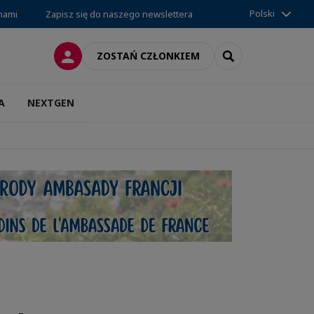
Polski
 nami
Zapisz się do naszego newslettera
LOGOWANIE
SEARCH
ZOSTAŃ CZŁONKIEM
A
NEXTGEN