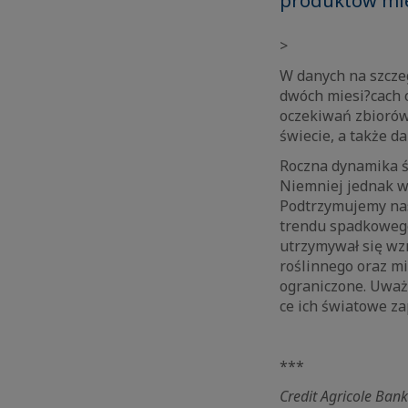
produktów mle
>
W danych na szcze
dwóch miesi?cach o
oczekiwań zbiorów
świecie, a także d
Roczna dynamika św
Niemniej jednak w 
Podtrzymujemy nasz
trendu spadkowego
utrzymywał się wz
roślinnego oraz mi
ograniczone. Uważ
ce ich światowe z
***
Credit Agricole Bank