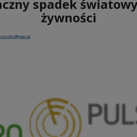
aczny spadek światowy
żywności
.szyszlo(@)wp.pl
e
aïque