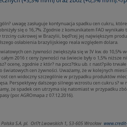
cznych (+3,3% m/m) oraz zbóż (+0,5% m/m).</
góln? uwagę zasługuje kontynuacja spadku cen cukru, które
bniżyły się o 16,7%. Zgodnie z komunikatem FAO wynikało t
 trzciny cukrowej w Brazylii, będ?cej jej największym prod
alszego osłabienia brazylijskiego reala względem dolara.
iatowych cen żywności zwiększyła się w IV kw. do 10,5% wo
całym 2016 r. ceny żywności na świecie były o 1,5% niższe ni
? ocenę, zgodnie z któr? na pocz?tku ub. r. nast?piło trwał
 światowych cen żywności. Uważamy, że w kolejnych miesi
rost cen widoczny szczególnie w przypadku produktów mlec
ęsa. Perspektywy dalszego silnego wzrostu cen cukru s? w 
amy, że spadek cen utrzyma się natomiast w przypadku zbóż
apasy (por. AGROmapa z 07.12.2016).
 Polska S.A. pl.
Orl?t Lwowskich 1, 53-605 Wrocław
www.credit-