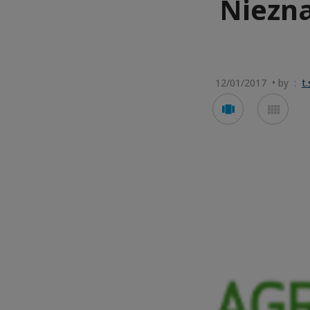
Niezn
12/01/2017 • by :
t
Voir
Voir
en
en
mode
mod
carousel
mos