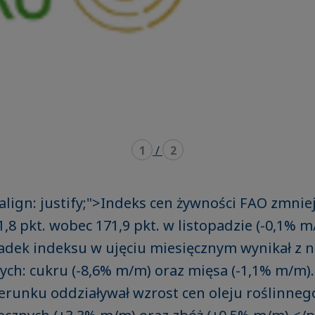
1
/
2
-align: justify;">Indeks cen żywności FAO zmniej
,8 pkt. wobec 171,9 pkt. w listopadzie (-0,1% m
dek indeksu w ujęciu miesięcznym wynikał z ni
ych: cukru (-8,6% m/m) oraz mięsa (-1,1% m/m)
runku oddziaływał wzrost cen oleju roślinneg