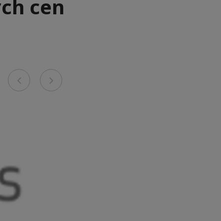
ch cen
Previous
Next