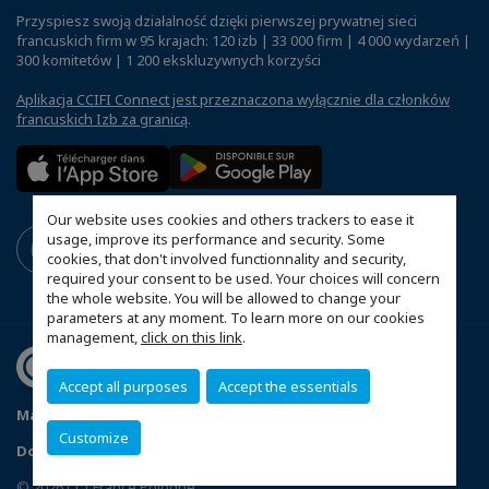
Przyspiesz swoją działalność dzięki pierwszej prywatnej sieci
francuskich firm w 95 krajach: 120 izb | 33 000 firm | 4 000 wydarzeń |
300 komitetów | 1 200 ekskluzywnych korzyści
Aplikacja CCIFI Connect jest przeznaczona wyłącznie dla członków
francuskich Izb za granicą
.
Our website uses cookies and others trackers to ease it
usage, improve its performance and security. Some
cookies, that don't involved functionnality and security,
required your consent to be used. Your choices will concern
the whole website. You will be allowed to change your
parameters at any moment. To learn more on our cookies
management,
click on this link
.
Accept all purposes
Accept the essentials
Mapa witryny
Polityka prywatności
Statut CCIFP
Customize
Dopasuj swoje ustawienia cookies
© 2026 CCI France Pologne