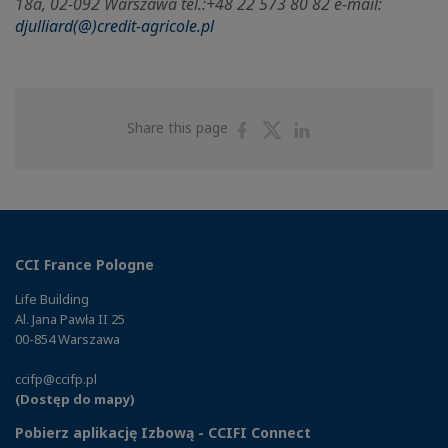
18a, 02-092 Warszawa tel.:+48 22 573 80 82 e-mail:
djulliard(@)credit-agricole.pl
Share
Share
Share
Share this page
on
on
on
Facebook
Twitter
Linkedin
CCI France Pologne
Life Building
Al. Jana Pawła II 25
00-854 Warszawa
ccifp@ccifp.pl
(Dostęp do mapy)
Pobierz aplikację Izbową - CCIFI Connect