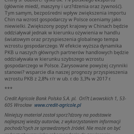
(głównie miedź, maszyny i urz?dzenia oraz żywność).
Tym samym, bezpośredni wpływ zwiększenia importu
Chin na wzrost gospodarczy w Polsce oceniamy jako
niewielki. Zwiększony popyt krajowy w Chinach będzie
oddziaływał jednak w kierunku ożywienia w handlu
światowym oraz przyspieszenia globalnego tempa
wzrostu gospodarczego. W efekcie wyższa dynamika
PKB u naszych głównych partnerów handlowych będzie
oddziaływała w kierunku szybszego wzrostu
gospodarczego w Polsce. Zarysowane powyżej czynniki
stanowi? wsparcie dla naszej prognozy przyspieszenia
wzrostu PKB z 2,8% r/r w ub. r. do 3,3% w 2017 r.
***
Credit Agricole Bank Polska S.A. pl.
Orl?t Lwowskich 1, 53-
605 Wrocław
www.credit-agricole.pl
Niniejszy materiał został sporz?dzony na podstawie
najlepszej wiedzy autorów, z wykorzystaniem informacji
pochodz?cych ze sprawdzonych źródeł. Nie może on być