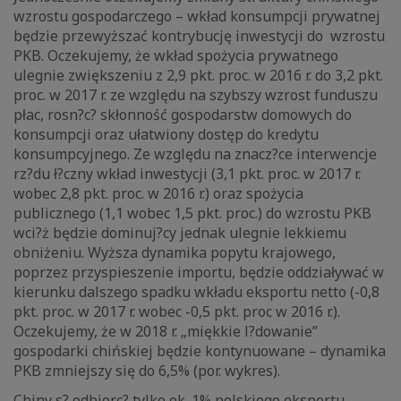
wzrostu gospodarczego – wkład konsumpcji prywatnej
będzie przewyższać kontrybucję inwestycji do wzrostu
PKB. Oczekujemy, że wkład spożycia prywatnego
ulegnie zwiększeniu z 2,9 pkt. proc. w 2016 r. do 3,2 pkt.
proc. w 2017 r. ze względu na szybszy wzrost funduszu
płac, rosn?c? skłonność gospodarstw domowych do
konsumpcji oraz ułatwiony dostęp do kredytu
konsumpcyjnego. Ze względu na znacz?ce interwencje
rz?du ł?czny wkład inwestycji (3,1 pkt. proc. w 2017 r.
wobec 2,8 pkt. proc. w 2016 r.) oraz spożycia
publicznego (1,1 wobec 1,5 pkt. proc.) do wzrostu PKB
wci?ż będzie dominuj?cy jednak ulegnie lekkiemu
obniżeniu. Wyższa dynamika popytu krajowego,
poprzez przyspieszenie importu, będzie oddziaływać w
kierunku dalszego spadku wkładu eksportu netto (-0,8
pkt. proc. w 2017 r. wobec -0,5 pkt. proc w 2016 r.).
Oczekujemy, że w 2018 r. „miękkie l?dowanie”
gospodarki chińskiej będzie kontynuowane – dynamika
PKB zmniejszy się do 6,5% (por. wykres).
Chiny s? odbiorc? tylko ok. 1% polskiego eksportu