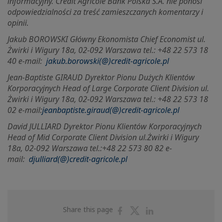
informacyjny. Credit Agricole Bank Polska S.A. nie ponosi
odpowiedzialności za treść zamieszczanych komentarzy i
opinii.
Jakub BOROWSKI Główny Ekonomista Chief Economist ul.
Żwirki i Wigury 18a, 02-092 Warszawa tel.: +48 22 573 18
40 e-mail:
jakub.borowski(@)credit-agricole.pl
Jean-Baptiste GIRAUD Dyrektor Pionu Dużych Klientów
Korporacyjnych Head of Large Corporate Client Division ul.
Żwirki i Wigury 18a, 02-092 Warszawa tel.: +48 22 573 18
02 e-mail:
jeanbaptiste.giraud(@)credit-agricole.pl
David JULLIARD Dyrektor Pionu Klientów Korporacyjnych
Head of Mid Corporate Client Division ul.
Żwirki i Wigury
18a, 02-092 Warszawa tel.:+48 22 573 80 82 e-
mail:
djulliard(@)credit-agricole.pl
Share
Share
Share
Share this page
on
on
on