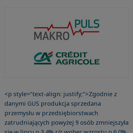
<p style="text-align: justify;">Zgodnie z
danymi GUS produkcja sprzedana
przemysłu w przedsiębiorstwach
zatrudniających powyżej 9 osób zmniejszyła
się w lipcu o 3,4% r/r wobec wzrostu o 6,0%