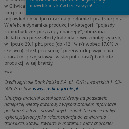
nowych kontaktów biznesowych!
w Gliwicach. W 2015 r. odbyły się one w całości w
sierpniu, podczas gdy w br. miały one miejsce
odpowiednio w lipcu oraz na przełomie lipca i sierpnia.
W efekcie dynamika produkcji w kategorii "pojazdy
samochodowe, przyczepy i naczepy”, obniżana
dodatkowo przez efekty kalendarzowe zmniejszyła się
w lipcu o 29,1 pkt. proc. (do -12,1% r/r wobec 17,0% w
czerwcu). Efekt przesunięć przerw urlopowych ma
charakter przejściowy i w sierpniu nast?pi odbicie
produkcji w tej branży.
***
Credit Agricole Bank Polska S.A. pl.
Orl?t Lwowskich 1, 53-
605 Wrocław
www.credit-agricole.pl
Niniejszy materiał został sporz?dzony na podstawie
najlepszej wiedzy autorów, z wykorzystaniem informacji
pochodz?cych ze sprawdzonych źródeł. Nie może on być
wykorzystywany jako rekomendacja do zawierania
transakcji. Stawki zawarte w materiale maj? charakter