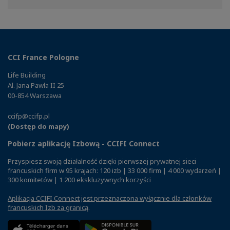
Facebook
Twitter
Linkedin
CCI France Pologne
Life Building
Al. Jana Pawła II 25
00-854 Warszawa
ccifp@ccifp.pl
(Dostęp do mapy)
Pobierz aplikację Izbową - CCIFI Connect
Przyspiesz swoją działalność dzięki pierwszej prywatnej sieci
francuskich firm w 95 krajach: 120 izb | 33 000 firm | 4 000 wydarzeń |
300 komitetów | 1 200 ekskluzywnych korzyści
Aplikacja CCIFI Connect jest przeznaczona wyłącznie dla członków
francuskich Izb za granicą
.