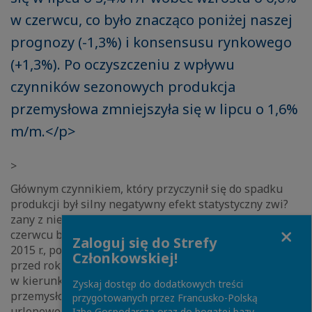
w czerwcu, co było znacząco poniżej naszej
prognozy (-1,3%) i konsensusu rynkowego
(+1,3%). Po oczyszczeniu z wpływu
czynników sezonowych produkcja
przemysłowa zmniejszyła się w lipcu o 1,6%
m/m.</p>
>
Głównym czynnikiem, który przyczynił się do spadku
produkcji był silny negatywny efekt statystyczny zwi?
zany z niekorzystn? różnic? w liczbie dni roboczych (w
Close
czerwcu br. liczba dni roboczych była o 1 większa niż w
Zaloguj się do Strefy
2015 r., podczas gdy w lipcu br. była ona o 2 niższa niż
Członkowskiej!
przed rokiem). Dodatkowym czynnikiem oddziałuj?cym
w kierunku zmniejszenia dynamiki produkcji
Zyskaj dostęp do dodatkowych treści
przemysłowej w lipcu było przesunięcie przerwy
przygotowanych przez Francusko-Polską
urlopowej w fabrykach Volkswagena w Poznaniu i Opla
Izbę Gospodarczą oraz do bogatej bazy