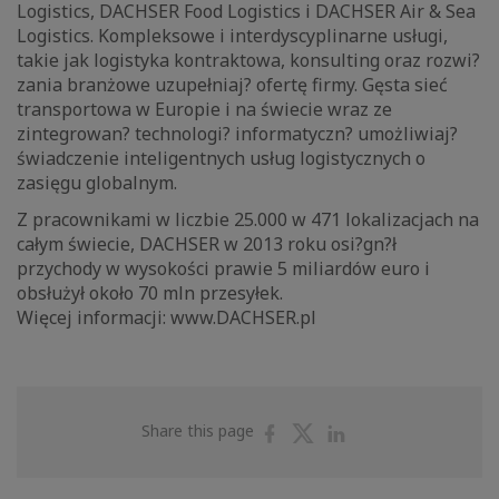
Logistics, DACHSER Food Logistics i DACHSER Air & Sea
Logistics. Kompleksowe i interdyscyplinarne usługi,
takie jak logistyka kontraktowa, konsulting oraz rozwi?
zania branżowe uzupełniaj? ofertę firmy. Gęsta sieć
transportowa w Europie i na świecie wraz ze
zintegrowan? technologi? informatyczn? umożliwiaj?
świadczenie inteligentnych usług logistycznych o
zasięgu globalnym.
Z pracownikami w liczbie 25.000 w 471 lokalizacjach na
całym świecie, DACHSER w 2013 roku osi?gn?ł
przychody w wysokości prawie 5 miliardów euro i
obsłużył około 70 mln przesyłek.
Więcej informacji: www.DACHSER.pl
Share
Share
Share
Share this page
on
on
on
Facebook
Twitter
Linkedin