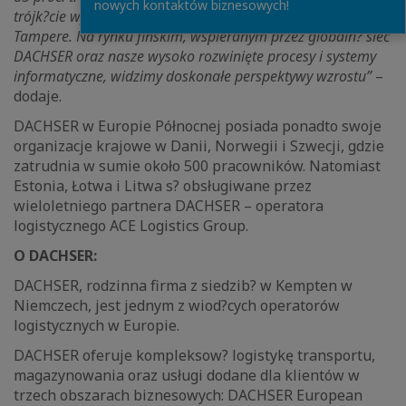
nowych kontaktów biznesowych!
trójk?cie wyznaczonym przez miasta Helsinki, Turku i
Tampere. Na rynku fińskim, wspieranym przez globaln? sieć
DACHSER oraz nasze wysoko rozwinięte procesy i systemy
informatyczne, widzimy doskonałe perspektywy wzrostu”
–
dodaje.
DACHSER w Europie Północnej posiada ponadto swoje
organizacje krajowe w Danii, Norwegii i Szwecji, gdzie
zatrudnia w sumie około 500 pracowników. Natomiast
Estonia, Łotwa i Litwa s? obsługiwane przez
wieloletniego partnera DACHSER – operatora
logistycznego ACE Logistics Group.
O DACHSER:
DACHSER, rodzinna firma z siedzib? w Kempten w
Niemczech, jest jednym z wiod?cych operatorów
logistycznych w Europie.
DACHSER oferuje kompleksow? logistykę transportu,
magazynowania oraz usługi dodane dla klientów w
trzech obszarach biznesowych: DACHSER European