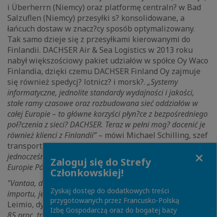
i Überherrn (Niemcy) oraz platformę centraln? w Bad
Salzuflen (Niemcy) przesyłki s? konsolidowane, a
łańcuch dostaw w znacz?cy sposób optymalizowany.
Tak samo dzieje się z przesyłkami kierowanymi do
Finlandii. DACHSER Air & Sea Logistics w 2013 roku
nabył większościowy pakiet udziałów w spółce Oy Waco
Finlandia, dzięki czemu DACHSER Finland Oy zajmuje
się również spedycj? lotnicz? i morsk?.
„Systemy
informatyczne, jednolite standardy wydajności i jakości,
stałe ramy czasowe oraz rozbudowana sieć oddziałów w
całej Europie – to główne korzyści płyn?ce z bezpośredniego
poł?czenia z sieci? DACHSER. Teraz w pełni mog? docenić je
również klienci z Finlandii”
– mówi Michael Schilling, szef
transportu drogowego w DACHSER.
„Ta integracja jest
Close
jednocześnie wzmocnieniem naszej sieci transportowej w
Zaloguj się do Strefy
Europie Północnej”
– dodaje.
Członkowskiej!
"Vantaa, dzięki swojej bliskości do fińskiego eksportu i
Zyskaj dostęp do dodatkowych treści
importu, jest świetn? lokalizacj?”
– wyjaśnia Tuomas
przygotowanych przez Francusko-Polską
Leimio, dyrektor zarz?dzaj?cy DACHSER Finland Oy.
„Aż
Izbę Gospodarczą oraz do bogatej bazy
85 proc. transportu l?dowego Finlandii zlokalizowane jest w