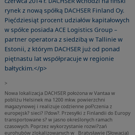
czerwca 2014 r. DACHSER wchodzi na fiński
rynek z nową spółką DACHSER Finland Oy.
Pięćdziesiąt procent udziałów kapitałowych
w spółce posiada ACE Logistics Group –
partner operatora z siedzibą w Tallinie w
Estonii, z którym DACHSER już od ponad
piętnastu lat współpracuje w regionie
bałtyckim.</p>
>
Nowa lokalizacja DACHSER położona w Vantaa w
pobliżu Helsinek ma 1200 mkw. powierzchni
magazynowej i realizuje codzienne poł?czenia z
europejsk? sieci? l?dow?. Przesyłki z Finlandii do Europy
transportowane s? w jasno określonych ramach
czasowych. Poprzez wykorzystanie rozwi?zań
eurohubów zlokalizowanych w Bratysławie (Słowacja)