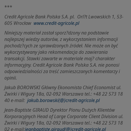
***
Credit Agricole Bank Polska S.A. pl.
Orl?t Lwowskich 1, 53-
605 Wrocław
www.credit-agricole.pl
Niniejszy materiał został sporz?dzony na podstawie
najlepszej wiedzy autorów, z wykorzystaniem informacji
pochodz?cych ze sprawdzonych źródeł. Nie może on być
wykorzystywany jako rekomendacja do zawierania
transakcji. Stawki zawarte w materiale maj? charakter
informacyjny. Credit Agricole Bank Polska S.A. nie ponosi
odpowiedzialności za treść zamieszczanych komentarzy i
opinii.
Jakub BOROWSKI Główny Ekonomista Chief Economist ul.
Żwirki i Wigury 18a, 02-092 Warszawa tel.: +48 22 573 18
40 e-mail:
jakub.borowski(@)credit-agricole.pl
Jean-Baptiste GIRAUD Dyrektor Pionu Dużych Klientów
Korporacyjnych Head of Large Corporate Client Division ul.
Żwirki i Wigury 18a, 02-092 Warszawa tel.: +48 22 573 18
02 e-mail:
jeanbaptiste.giraud(@)credit-agricole.pl