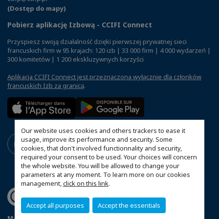
(Dostęp do mapy)
Pobierz aplikację Izbową - CCIFI Connect
Przyspiesz swoją działalność dzięki pierwszej prywatnej sieci
francuskich firm w 95 krajach: 120 izb | 33 000 firm | 4 000 wydarzeń |
300 komitetów | 1 200 ekskluzywnych korzyści
Aplikacja CCIFI Connect jest przeznaczona wyłącznie dla członków
francuskich Izb za granicą
.
Our website uses cookies and others trackers to ease it
usage, improve its performance and security. Some
cookies, that don't involved functionnality and security,
required your consent to be used. Your choices will concern
the whole website. You will be allowed to change your
parameters at any moment. To learn more on our cookies
management,
click on this link
.
Accept all purposes
Accept the essentials
Mapa witryny
Polityka prywatności
Statut CCIFP