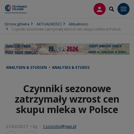
LOGOWANIE
SEARCH
Men
Strona główna
AKTUALNOŚCI
Aktualności
Czynniki sezonowe zatrzymały wzrost cen skupu mleka w Polsce
ANALYSEN & STUDIEN • ANALYSES & ETUDES
Czynniki sezonowe
zatrzymały wzrost cen
skupu mleka w Polsce
21/02/2017 • by :
t.szyszlo(@)wp.pl