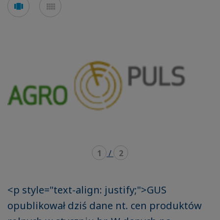
Voir
Voir
en
en
mode
mode
carousel
mosaïque
1
/
2
<p style="text-align: justify;">GUS
opublikował dziś dane nt. cen produktów