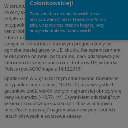
Członkowskiej!
W strukturze danych na uwagę zasługuj? również rosn?
ce ceny skupu trzody chlewnej (+23,8% r/r) oraz bydła
Zyskaj dostęp do dodatkowych treści
(+3,4% r/r). Niższe ceny odnotowano natomiast w
przygotowanych przez Francusko-Polską
przypadku drobiu (-7,8% r/r). Utrzymuj?cy się spadek
Izbę Gospodarczą oraz do bogatej bazy
cen drobiu stanowi wsparcie dla naszej oceny, zgodnie
nowych kontaktów biznesowych!
z któr? unijny rynek drobiu jest już nasycony. Tym
samym w scenariuszu bazowym prognozujemy, że
ogniska ptasiej grypy w UE, skutkuj?ce ograniczeniami
w eksporcie na rynki pozaunijne, będ? oddziaływały w
kierunku dalszego spadku cen drobiu w UE, w tym w
Polsce (por. AGROmapa z 14.12.2016).
Spadek cen w ujęciu rocznym odnotowano również w
przypadku ziemniaków (-10,4% r/r) oraz wszystkich
gatunków zbóż, wśród których najbardziej obniżyły się
ceny kukurydzy (-12,7% r/r). Czynnikiem oddziałuj?cym
w kierunku dalszego spadku cen zbóż w kolejnych
miesi?cach pozostaj? nagromadzone w poprzednich
latach ich wysokie światowe zapasy.