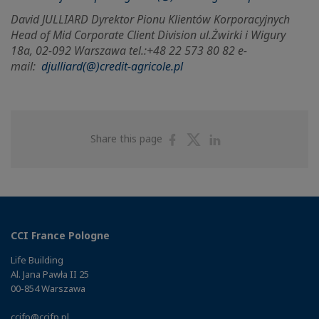
David JULLIARD Dyrektor Pionu Klientów Korporacyjnych
Head of Mid Corporate Client Division ul.
Żwirki i Wigury
18a, 02-092 Warszawa tel.:+48 22 573 80 82 e-
mail:
djulliard(@)credit-agricole.pl
Share
Share
Share
Share this page
on
on
on
Facebook
Twitter
Linkedin
CCI France Pologne
Life Building
Al. Jana Pawła II 25
00-854 Warszawa
ccifp@ccifp.pl