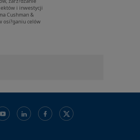
ów, zarz?dzanie
jektów i inwestycji
irma Cushman &
w osi?ganiu celów