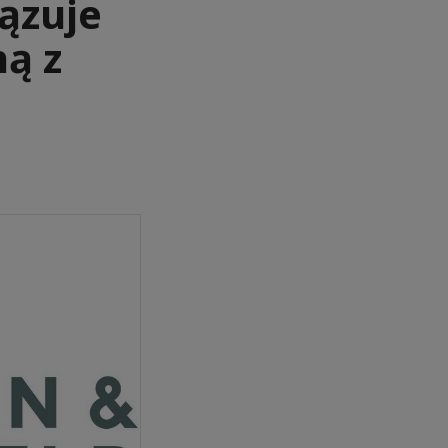
ązuje
ą z