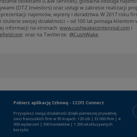
?dzanie obiektami (C&W Services), globalna obsługa najemc
ywami (DTZ Investors) oraz usługi w zakresie realizacji pro
eprezentacji najemców, wyceny i doradztwa. W 2017 roku f
 stulecie swojej działalności – od 100 lat pomaga klientom 
ej informacji na stronach
www.cushwakecentennial.com
i
field.com
oraz na Twitterze:
@
CushWake
.
Pobierz aplikację Izbową - CCIFI Connect
Przyspiesz swoją działalność dzięki pierwszej prywatnej
sieci francuskich firm w 95 krajach: 120 izb | 33 000 firm | 4
000 wydarzeń | 300 komitetów | 1 200 ekskluzywnych
korzyści