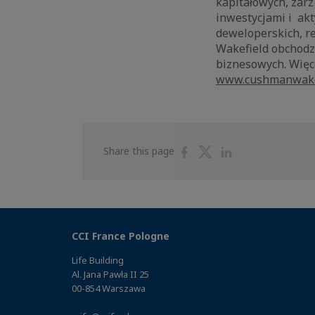
kapitałowych, zarz
inwestycjami i akt
deweloperskich, r
Wakefield obchodzi
biznesowych. Więc
www.cushmanwake
Share
Share
Share
Share this page
on
on
on
Facebook
Twitter
Linkedin
CCI France Pologne
Life Building
Al. Jana Pawła II 25
00-854 Warszawa