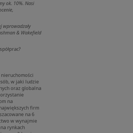
my ok. 10%. Nasi
ocenie,
ej wprowadzały
 Cushman & Wakefield
spółprac?
u nieruchomości
ób, w jaki ludzie
nych oraz globalna
korzystanie
rom na
największych firm
 szacowane na 6
ictwo w wynajmie
 na rynkach