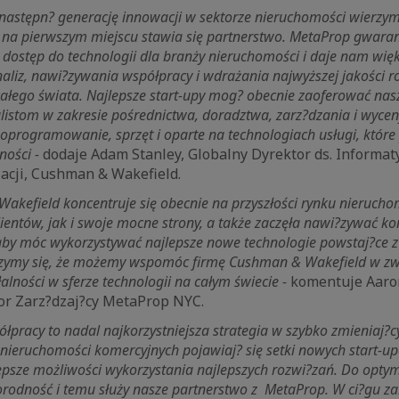
następn? generację innowacji w sektorze nieruchomości wierzy
 na pierwszym miejscu stawia się partnerstwo. MetaProp gwara
i dostęp do technologii dla branży nieruchomości i daje nam wię
liz, nawi?zywania współpracy i wdrażania najwyższej jakości r
całego świata. Najlepsze start-upy mog? obecnie zaoferować nas
listom w zakresie pośrednictwa, doradztwa, zarz?dzania i wycen
oprogramowanie, sprzęt i oparte na technologiach usługi, któ
ności -
dodaje Adam Stanley, Globalny Dyrektor ds. Informat
zacji, Cushman & Wakefield.
akefield koncentruje się obecnie na przyszłości rynku nierucho
ientów, jak i swoje mocne strony, a także zaczęła nawi?zywać k
aby móc wykorzystywać najlepsze nowe technologie powstaj?ce z
szymy się, że możemy wspomóc firmę Cushman & Wakefield w zwię
lności w sferze technologii na całym świecie -
komentuje Aaron
tor Zarz?dzaj?cy MetaProp NYC.
łpracy to nadal najkorzystniejsza strategia w szybko zmieniaj?c
nieruchomości komercyjnych pojawiaj? się setki nowych start-up
sze możliwości wykorzystania najlepszych rozwi?zań. Do optyma
orodność i temu służy nasze partnerstwo z MetaProp. W ci?gu za