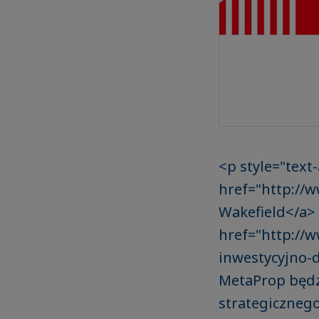
<p style="text
href="http://
Wakefield</a>
href="http://
inwestycyjno-d
MetaProp będz
strategicznego