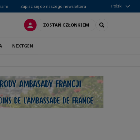
Polski
 nami
Zapisz się do naszego newslettera
LOGOWANIE
SEARCH
ZOSTAŃ CZŁONKIEM
A
NEXTGEN