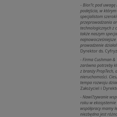
-
Bior?c pod uwagę 
podejścia, w którym
specjalistom szerok
przeprowadzania ana
technologicznych z 
także naszym specja
najnowocześniejsze 
prowadzenie działal
Dyrektor ds. Cyfry
- Firma Cushman & W
zarówno potrzeby kl
z branży PropTech, 
nieruchomości. Cie
tempa rozwoju działa
Założyciel i Dyrek
- Nawi?zywanie wspó
roku w ekosystemie 
współpracy mamy lep
niezbędna jest różn