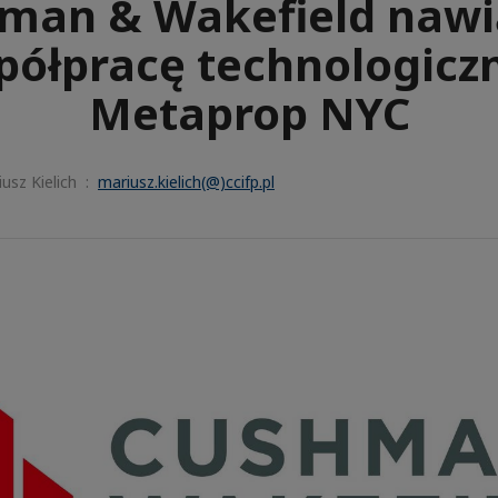
man & Wakefield nawi
półpracę technologiczn
Metaprop NYC
usz Kielich :
mariusz.kielich(@)ccifp.pl