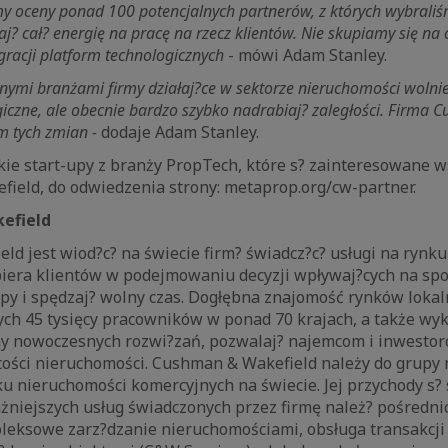
y oceny ponad 100 potencjalnych partnerów, z których wybraliś
? cał? energię na pracę na rzecz klientów. Nie skupiamy się na 
gracji platform technologicznych
- mówi Adam Stanley.
nymi branżami firmy działaj?ce w sektorze nieruchomości wolni
iczne, ale obecnie bardzo szybko nadrabiaj? zaległości. Firma
m tych zmian -
dodaje Adam Stanley.
ie start-upy z branży PropTech, które s? zainteresowane w
ield, do odwiedzenia strony: metaprop.org/cw-partner.
efield
d jest wiod?c? na świecie firm? świadcz?c? usługi na rynk
iera klientów w podejmowaniu decyzji wpływaj?cych na spos
upy i spędzaj? wolny czas. Dogłębna znajomość rynków lokal
ch 45 tysięcy pracowników w ponad 70 krajach, a także wy
my nowoczesnych rozwi?zań, pozwalaj? najemcom i inwesto
tości nieruchomości. Cushman & Wakefield należy do grupy 
u nieruchomości komercyjnych na świecie. Jej przychody s?
żniejszych usług świadczonych przez firmę należ? pośredn
leksowe zarz?dzanie nieruchomościami, obsługa transakcji