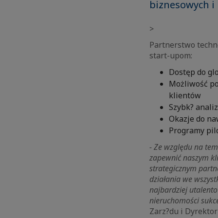
biznesowych i
>
Partnerstwo tech
start-upom:
Dostęp do gl
Możliwość po
klientów
Szybk? analiz
Okazje do na
Programy pilo
- Ze względu na te
zapewnić naszym kl
strategicznym part
działania we wszyst
najbardziej utalent
nieruchomości sukces
Zarz?du i Dyrekto