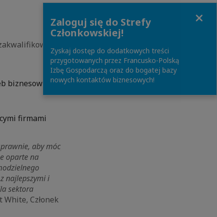
Close
Zaloguj się do Strefy
Członkowskiej!
 zakwalifikowanym
Zyskaj dostęp do dodatkowych treści
przygotowanych przez Francusko-Polską
Izbę Gospodarczą oraz do bogatej bazy
nowych kontaktów biznesowych!
eb biznesowych
?cymi firmami
sprawnie, aby móc
e oparte na
modzielnego
z najlepszymi i
la sektora
 White, Członek