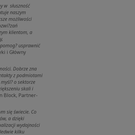
my w słuszność
ntuje naszym
ksze możliwości
ozwi?zań
zym klientom, a
y,
re pomog? usprawnić
yki i Główny
mości. Dobrze zna
ontakty z podmiotami
 myśl? o sektorze
kszeniu skali i
 Block, Partner-
ym się świecie. Co
ów, a dzięki
lizacji wydajności
ledwie kilku