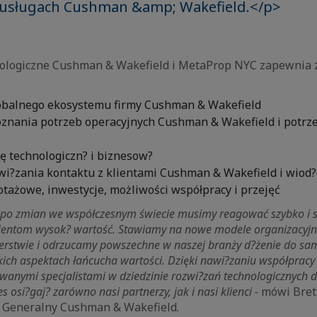
 usługach Cushman &amp; Wakefield.</p>
nologiczne Cushman & Wakefield i MetaProp NYC zapewnia
obalnego ekosystemu firmy Cushman & Wakefield
znania potrzeb operacyjnych Cushman & Wakefield i potrz
ę technologiczn? i biznesow?
wi?zania kontaktu z klientami Cushman & Wakefield i wiod
tażowe, inwestycje, możliwości współpracy i przejęć
mpo zmian we współczesnym świecie musimy reagować szybko i 
ientom wysok? wartość. Stawiamy na nowe modele organizacyjn
nerstwie i odrzucamy powszechne w naszej branży d?żenie do sa
kich aspektach łańcucha wartości. Dzięki nawi?zaniu współpracy 
owanymi specjalistami w dziedzinie rozwi?zań technologicznych d
 osi?gaj? zarówno nasi partnerzy, jak i nasi klienci -
mówi Brett
r Generalny Cushman & Wakefield.