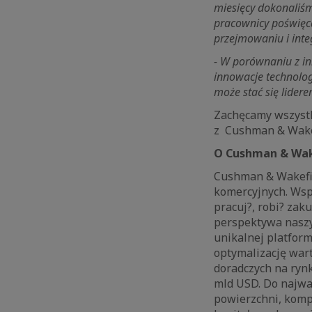
miesięcy dokonaliśm
pracownicy poświęcaj
przejmowaniu i inte
- W porównaniu z in
innowacje technolog
może stać się lidere
Zachęcamy wszystk
z Cushman & Wakef
O Cushman & Wak
Cushman & Wakefiel
komercyjnych. Wsp
pracuj?, robi? zak
perspektywa naszy
unikalnej platfor
optymalizację war
doradczych na rynk
mld USD. Do najwa
powierzchni, komp