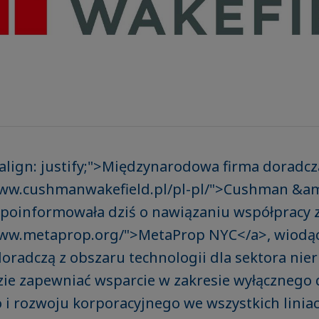
-align: justify;">Międzynarodowa firma doradcz
www.cushmanwakefield.pl/pl-pl/">Cushman &a
 poinformowała dziś o nawiązaniu współpracy 
www.metaprop.org/">MetaProp NYC</a>, wiodąc
oradczą z obszaru technologii dla sektora nie
ie zapewniać wsparcie w zakresie wyłącznego
 i rozwoju korporacyjnego we wszystkich linia