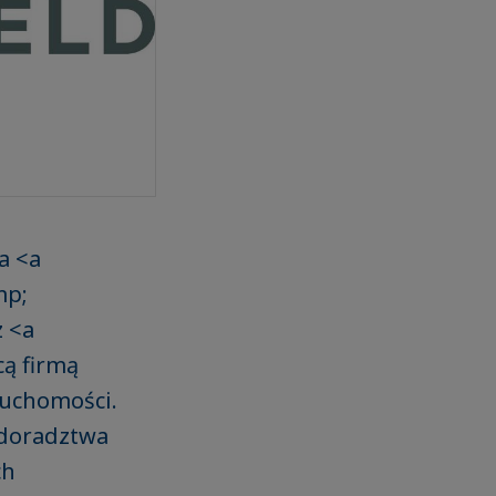
a <a
mp;
z <a
ą firmą
ruchomości.
 doradztwa
ch