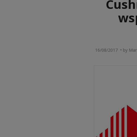
Cush
ws
16/08/2017 • by Mari