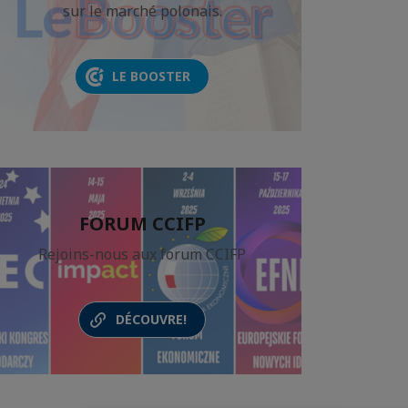
sur le marché polonais.
LE BOOSTER
FORUM CCIFP
Rejoins-nous aux forum CCIFP
DÉCOUVRE!