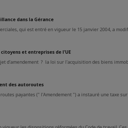
illance dans la Gérance
ales, qui est entré en vigueur le 15 janvier 2004, a modifié
 citoyens et entreprises de l'UE
ojet d'amendement ? la loi sur l'acquisition des biens immob
ment des autoroutes
oroutes payantes (" l'Amendement ") a instauré une taxe sur 
 vigueur les dispositions réformées du Code de travail. Ces