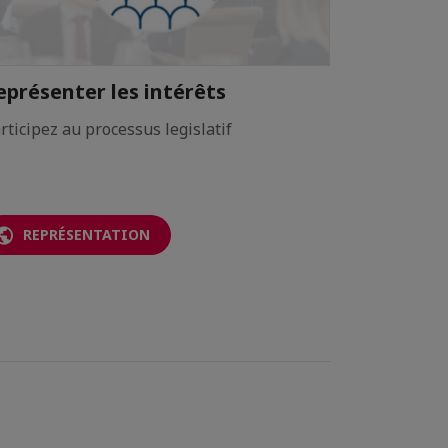
eprésenter les intérêts
Appui au
rticipez au processus legislatif
Développez
internatio
REPRÉSENTATION
APPUI