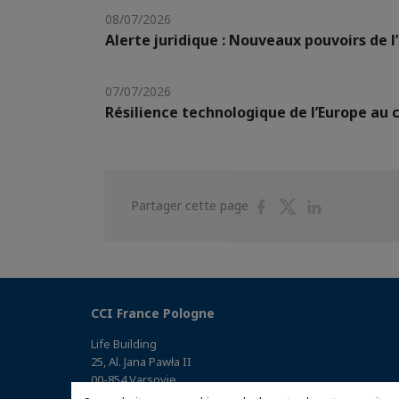
08/07/2026
Alerte juridique : Nouveaux pouvoirs de l’
07/07/2026
Résilience technologique de l’Europe au 
Partager
Partager
Partager
Partager cette page
sur
sur
sur
Facebook
Twitter
Linkedin
CCI France Pologne
Life Building
25, Al. Jana Pawła II
00-854 Varsovie