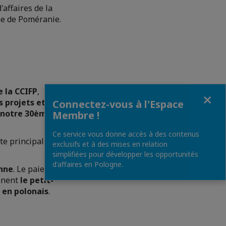
affaires de la
e de Poméranie.
 la CCIFP
,
Fermer
s projets et les
Connectez-vous à l'Espace
s notre 30ème
Membre !
Ce service vous donne accès à des contenus
te principal de la
exclusifs et à des mises en relation
simplifiées pour développer les opportunités
d'affaires en Pologne.
onne
. Le paiement
ennent
le petit-
a
en polonais
.