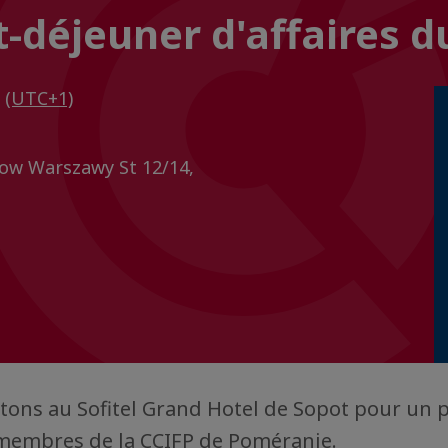
t-déjeuner d'affaires 
0
(UTC+1)
ow Warszawy St 12/14,
tons au Sofitel Grand Hotel de Sopot pour un 
 membres de la CCIFP de Poméranie.