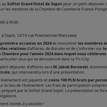
s au
Sofitel Grand Hotel de Sopot
pour un petit-déjeuner d'
ur les membres de la Chambre de Commerce France-Pologn
h00 à 9h30.
el à Sopot, 12/14 rue Powstańców Warszawy
 première occasion en 2024
de rencontrer
les membres de
lles relations
d'affaires, de discuter et de s'informer sur
le
 Chambre pour l'année 2024 dans lequel nous célébron
articulier ceux qui se dérouleront dans la Tri-City.
 petit-déjeuner d'affaires sera
M. Jakub Borowski
, économis
ricole
, qui interviendra lors d'une présentation.
 l'événement est payante et
coûte 100 PLN bruts par pers
 sur le lieu de l'événement. Les frais de participation compr
t
préparé par le Sofitel Grand Sopot. La présentation se fer
bligatoire.
ent invités à y assister !