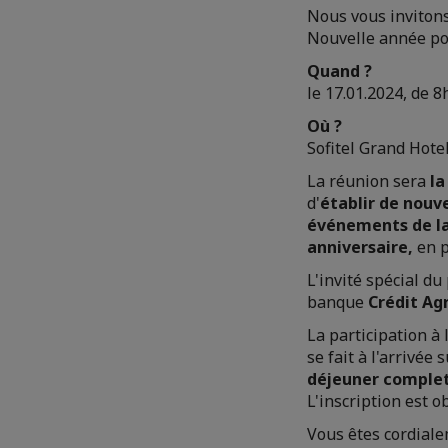
Nous vous inviton
Nouvelle année po
Quand ?
le 17.01.2024, de 8
Où ?
Sofitel Grand Hot
La réunion sera
la
d'
établir de nouve
événements de la
anniversaire,
en p
L'invité spécial du
banque
Crédit Ag
La participation à
se fait à l'arrivée
déjeuner comple
L'inscription est o
Vous êtes cordialem