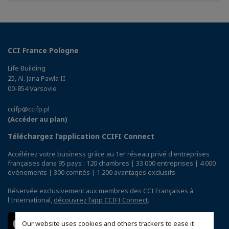
Facebook
Twitter
Linkedin
CCI France Pologne
Life Building
25, Al. Jana Pawła II
00-854 Varsovie
ccifp@ccifp.pl
(Accéder au plan)
Téléchargez l’application CCIFI Connect
Accélérez votre business grâce au 1er réseau privé d'entreprises
françaises dans 95 pays : 120 chambres | 33 000 entreprises | 4 000
événements | 300 comités | 1 200 avantages exclusifs
Réservée exclusivement aux membres des CCI Françaises à
l'International,
découvrez l'app CCIFI Connect
.
Our website uses cookies and others trackers to ease it