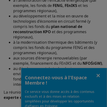
à l'amélioration de l'efficacité énergétique (par
exemple, les fonds de
FENG, FEnIKS
et les
programmes régionaux),
au développement et la mise en œuvre de
technologies d'économie en circuit fermé (y
compris les fonds du
plan national de
reconstruction KPO
et des programmes
régionaux),
à la modernisation thermique des bâtiments (y
compris les fonds du programme FENG et des
programmes régionaux),
aux sources d'énergie renouvelables (par
exemple, financement du FEnIKS et du
NFOŚiGW)
,
au développement de technologies
Fermer
environnementales innovantes (y compris les
Connectez-vous à l'Espace
fonds du programme FENG et les programmes
Membre !
internationaux).
Ce service vous donne accès à des contenus
La réunion sera présidée par
Barbara Brzezińska,
exclusifs et à des mises en relation
experte de PwC Pologne.
simplifiées pour développer les opportunités
d'affaires en Pologne.