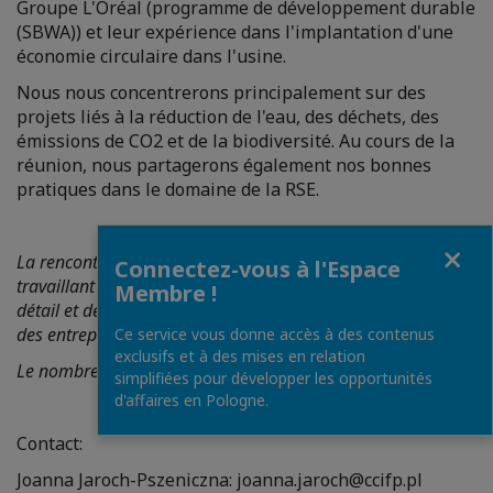
Groupe L'Oréal (programme de développement durable
(SBWA)) et leur expérience dans l'implantation d'une
économie circulaire dans l'usine.
Nous nous concentrerons principalement sur des
projets liés à la réduction de l'eau, des déchets, des
émissions de CO2 et de la biodiversité. Au cours de la
réunion, nous partagerons également nos bonnes
pratiques dans le domaine de la RSE.
Fermer
La rencontre s'adresse principalement aux personnes
Connectez-vous à l'Espace
travaillant dans les secteurs de l'industrie, du commerce de
Membre !
détail et de la distribution. Nous invitons les représentants
des entreprises qui emploient plus de 10 employés.
Ce service vous donne accès à des contenus
exclusifs et à des mises en relation
Le nombre de places pour les sociétés de conseil est limité.
simplifiées pour développer les opportunités
d'affaires en Pologne.
Contact:
Joanna Jaroch-Pszeniczna: joanna.jaroch@ccifp.pl