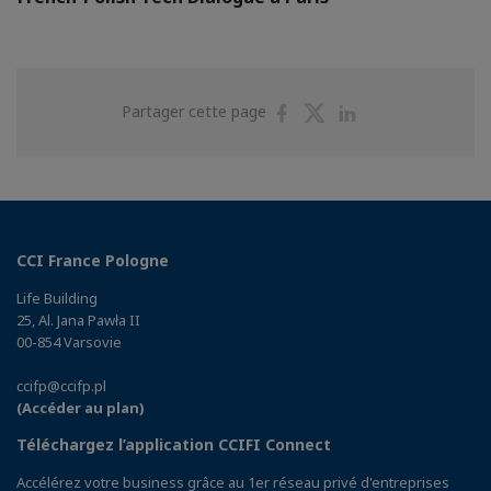
Partager
Partager
Partager
Partager cette page
sur
sur
sur
Facebook
Twitter
Linkedin
CCI France Pologne
Life Building
25, Al. Jana Pawła II
00-854 Varsovie
ccifp@ccifp.pl
(Accéder au plan)
Téléchargez l’application CCIFI Connect
Accélérez votre business grâce au 1er réseau privé d'entreprises