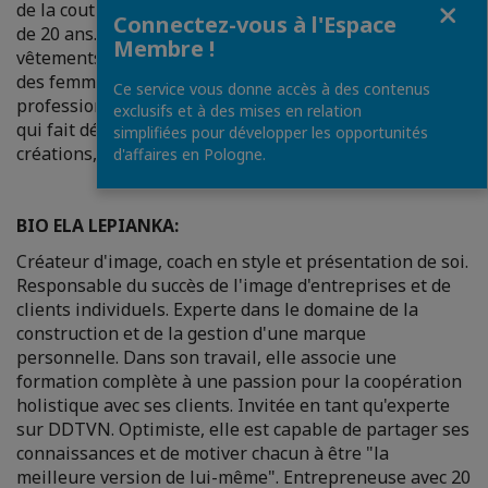
Fermer
de la couture professionnelle aux femmes depuis plus
Connectez-vous à l'Espace
de 20 ans. Elle se passionne pour la création de
Membre !
vêtements qui répondent aux objectifs professionnels
des femmes indépendantes. Elle allie l'aspect
Ce service vous donne accès à des contenus
professionnel à l'aspect féminin, offrant une qualité
exclusifs et à des mises en relation
qui fait défaut sur le marché polonais. Dans ses
simplifiées pour développer les opportunités
créations, vous trouverez votre style unique.
d'affaires en Pologne.
BIO ELA LEPIANKA:
Créateur d'image, coach en style et présentation de soi.
Responsable du succès de l'image d'entreprises et de
clients individuels. Experte dans le domaine de la
construction et de la gestion d'une marque
personnelle. Dans son travail, elle associe une
formation complète à une passion pour la coopération
holistique avec ses clients. Invitée en tant qu'experte
sur DDTVN. Optimiste, elle est capable de partager ses
connaissances et de motiver chacun à être "la
meilleure version de lui-même". Entrepreneuse avec 20