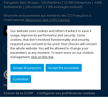
françaises dans 95 pays : 120 chambres | 33 000 entreprises | 4 000
événements | 300 comités | 1 200 avantages exclusifs
Réservée exclusivement aux membres des CCI Françaises à
l'International,
découvrez l'app CCIFI Connect
.
Our website uses cookies and others trackers to ease it
usage, improve its performance and security. Some
cookies, that don't involved functionnality and security,
required your consent to be used. Your choices will concern
the whole website. You will be allowed to change your
parameters at any moment. To learn more on our cookies
management,
click on this link
.
Accept all purposes
Accept the essentials
Customize
Plan du site
Politique de confidentialité
Statut de la CCIFP
Configurer vos préférences cookies
© 2026 CCI France Pologne