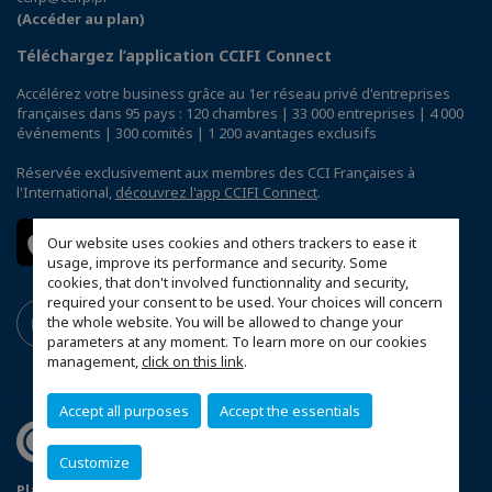
(Accéder au plan)
Téléchargez l’application CCIFI Connect
Accélérez votre business grâce au 1er réseau privé d'entreprises
françaises dans 95 pays : 120 chambres | 33 000 entreprises | 4 000
événements | 300 comités | 1 200 avantages exclusifs
Réservée exclusivement aux membres des CCI Françaises à
l'International,
découvrez l'app CCIFI Connect
.
Our website uses cookies and others trackers to ease it
usage, improve its performance and security. Some
cookies, that don't involved functionnality and security,
required your consent to be used. Your choices will concern
the whole website. You will be allowed to change your
parameters at any moment. To learn more on our cookies
management,
click on this link
.
Accept all purposes
Accept the essentials
Customize
Plan du site
Politique de confidentialité