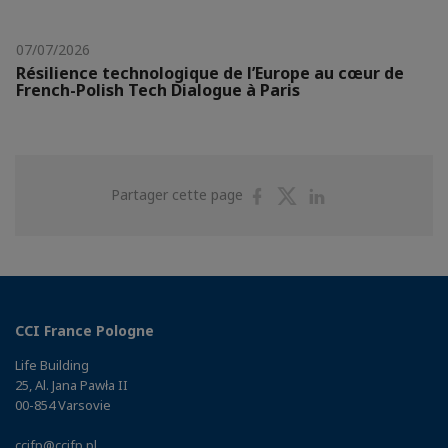
07/07/2026
Résilience technologique de l’Europe au cœur de
French-Polish Tech Dialogue à Paris
Partager
Partager
Partager
Partager cette page
sur
sur
sur
Facebook
Twitter
Linkedin
CCI France Pologne
Life Building
25, Al. Jana Pawła II
00-854 Varsovie
ccifp@ccifp.pl