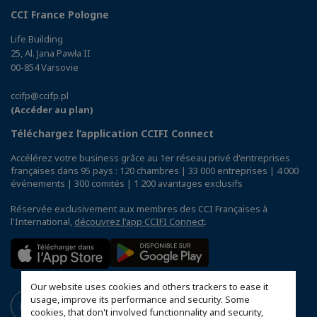
CCI France Pologne
Life Building
25, Al. Jana Pawła II
00-854 Varsovie
ccifp@ccifp.pl
(Accéder au plan)
Téléchargez l’application CCIFI Connect
Accélérez votre business grâce au 1er réseau privé d'entreprises
françaises dans 95 pays : 120 chambres | 33 000 entreprises | 4 000
événements | 300 comités | 1 200 avantages exclusifs
Réservée exclusivement aux membres des CCI Françaises à
l'International,
découvrez l'app CCIFI Connect
.
Our website uses cookies and others trackers to ease it
usage, improve its performance and security. Some
cookies, that don't involved functionnality and security,