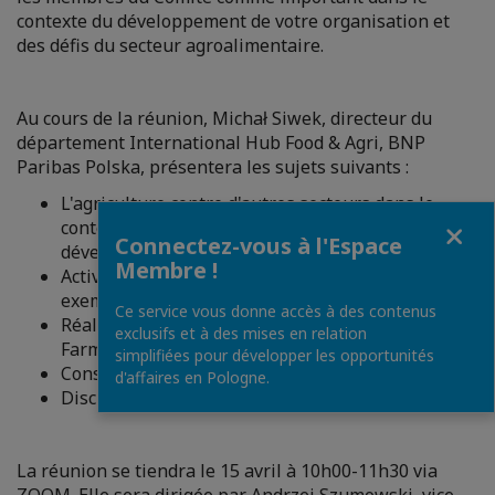
contexte du développement de votre organisation et
des défis du secteur agroalimentaire.
Au cours de la réunion, Michał Siwek, directeur du
département International Hub Food & Agri, BNP
Paribas Polska, présentera les sujets suivants :
L'agriculture contre d'autres secteurs dans le
Fermer
contexte du changement climatique et du
Connectez-vous à l'Espace
développement durable
Membre !
Activités pro-climatiques des entreprises -
exemples choisis
Ce service vous donne accès à des contenus
Réalité politique et réglementaire - Green Deal et
exclusifs et à des mises en relation
Farm est la Fork Strategy de l'Union européenne
simplifiées pour développer les opportunités
Consommateur - attentes «vertes»
d'affaires en Pologne.
Discussion
La réunion se tiendra le 15 avril à 10h00-11h30 via
ZOOM. Elle sera dirigée par Andrzej Szumowski, vice-