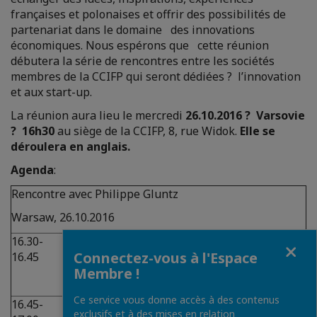
françaises et polonaises et offrir des possibilités de
partenariat dans le domaine des innovations
économiques. Nous espérons que cette réunion
débutera la série de rencontres entre les sociétés
membres de la CCIFP qui seront dédiées ? l’innovation
et aux start-up.
La réunion aura lieu le mercredi
26.10.2016 ? Varsovie
? 16h30
au siège de la CCIFP, 8, rue Widok.
Elle se
déroulera en anglais.
Agenda
:
Rencontre avec Philippe Gluntz
Warsaw, 26.10.2016
16.30-
Accueil et mot de bienvenue,
Fermer
Connectez-vous à l'Espace
16.45
Monika Constant, Directrice Générale de la
Membre !
CCIFP et Robert Ługowski, CobinAngels
Ce service vous donne accès à des contenus
16.45-
Panorama europeen des Business Angels
exclusifs et à des mises en relation