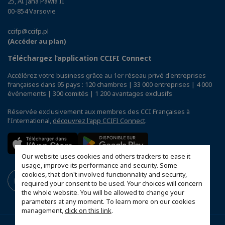
25, Al. Jana Pawła II
00-854 Varsovie
ccifp@ccifp.pl
(Accéder au plan)
Téléchargez l’application CCIFI Connect
Accélérez votre business grâce au 1er réseau privé d'entreprises
françaises dans 95 pays : 120 chambres | 33 000 entreprises | 4 000
événements | 300 comités | 1 200 avantages exclusifs
Réservée exclusivement aux membres des CCI Françaises à
l'International,
découvrez l'app CCIFI Connect
.
Our website uses cookies and others trackers to ease it
usage, improve its performance and security. Some
cookies, that don't involved functionnality and security,
required your consent to be used. Your choices will concern
the whole website. You will be allowed to change your
parameters at any moment. To learn more on our cookies
management,
click on this link
.