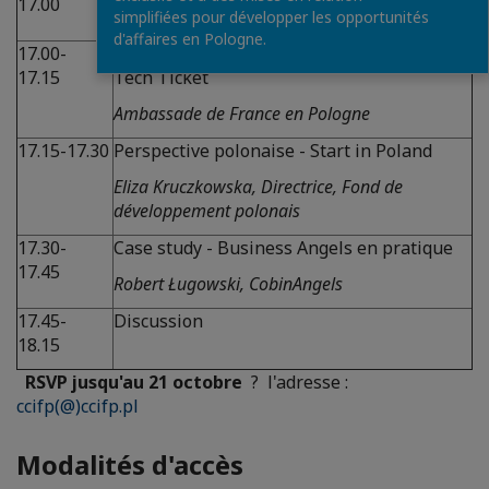
17.00
Philippe Gluntz, Business Angels Europe
simplifiées pour développer les opportunités
d'affaires en Pologne.
17.00-
Experience française – Programme French
17.15
Tech Ticket
Ambassade de France en Pologne
17.15-17.30
Perspective polonaise - Start in Poland
Eliza Kruczkowska, Directrice, Fond de
développement polonais
17.30-
Case study - Business Angels en pratique
17.45
Robert Ługowski, CobinAngels
17.45-
Discussion
18.15
RSVP jusqu'au 21 octobre
? l'adresse :
ccifp(@)ccifp.pl
Modalités d'accès