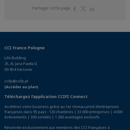
Partager
Partager
Partager
Partager cette page
sur
sur
sur
Facebook
Twitter
Linkedin
CCI France Pologne
Life Building
25, Al. Jana Pawła II
00-854 Varsovie
ccifp@ccifp.pl
(Accéder au plan)
Téléchargez l’application CCIFI Connect
Accélérez votre business grâce au 1er réseau privé d'entreprises
françaises dans 95 pays : 120 chambres | 33 000 entreprises | 4 000
événements | 300 comités | 1 200 avantages exclusifs
Réservée exclusivement aux membres des CCI Françaises à