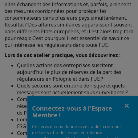
elles échangent des informations et, parfois, prennent
des mesures coordonnées pour protéger les
consommateurs dans plusieurs pays simultanément.
Résultat ? Des affaires similaires apparaissent souvent
dans différents États européens, et il est alors trop tard
pour réagir. C’est pourquoi il est essentiel de savoir ce
qui intéresse les régulateurs dans toute l’UE.
Lors de cet atelier pratique, vous découvrirez :
Quelles actions des entreprises suscitent
aujourd’hui le plus de réserves de la part des
régulateurs en Pologne et dans l’UE ?
Quels secteurs sont en zone de risque et quels
messages sont actuellement sous surveillance ?
Comment interpréter les affaires et décisions
Fermer
récentes (y compris les accusations du président
Connectez-vous à l'Espace
de l’UOKiK) ?
Membre !
Comment élaborer, étape par étape, des messages
ESG sûrs ?
Ce service vous donne accès à des contenus
Comment minimiser les risques financiers et
exclusifs et à des mises en relation