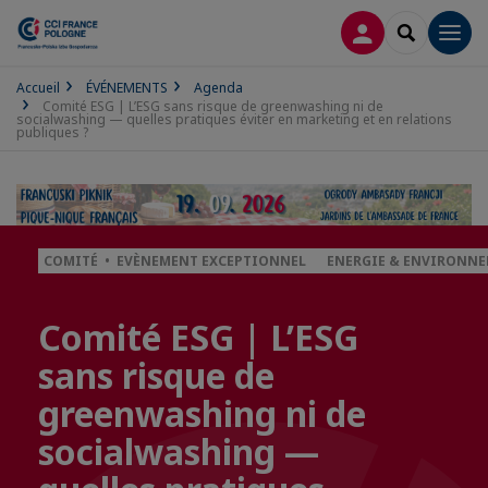
CONNEXION
RECHERCH
Men
Accueil
ÉVÉNEMENTS
Agenda
Comité ESG | L’ESG sans risque de greenwashing ni de
socialwashing — quelles pratiques éviter en marketing et en relations
publiques ?
COMITÉ • EVÈNEMENT EXCEPTIONNEL
ENERGIE & ENVIRONN
Comité ESG | L’ESG
sans risque de
greenwashing ni de
socialwashing —