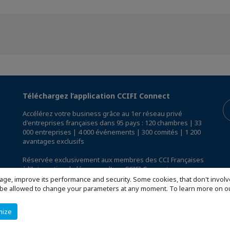
Téléchargez l’application CCIFI Connect
Accélérez votre business grâce au 1er réseau privé
d'entreprises françaises dans 95 pays : 120 chambres | 33
000 entreprises | 4 000 événements | 300 comités | 1 200
avantages exclusifs
Réservée exclusivement aux membres des CCI Françaises
à l'International,
découvrez l'app CCIFI Connect
.
age, improve its performance and security. Some cookies, that don't involv
ill be allowed to change your parameters at any moment. To learn more on
mize