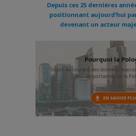
Depuis ces 25 dernières anné
positionnant aujourd’hui par
devenant un acteur majeu
Pourquoi la Polo
Soyez au courant des données macro
importantes de la Po
EN SAVOIR PLU