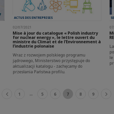
ACTUS DES ENTREPRISES
S
02/07/2021
07
Mise à jour du catalogue « Polish industry
Mi
for nuclear energy », le lettre ouvert du
R
ministre du Climat et de l’Environnement à
l’industrie polonaise
La
po
Wraz z rozwojem polskiego programu
le
jądrowego, Ministerstwo przystępuje do
pr
aktualizacji katalogu - zachęcamy do
przesłania Państwa profilu.
...
1
5
6
7
8
9