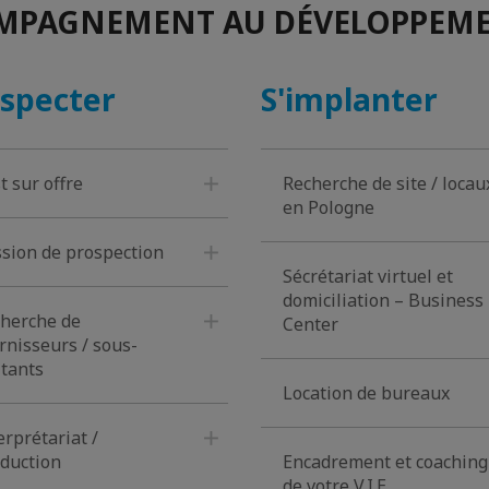
OMPAGNEMENT AU DÉVELOPPEMEN
specter
S'implanter
t sur offre
Recherche de site / locau
en Pologne
sion de prospection
Sécrétariat virtuel et
domiciliation – Business
herche de
Center
rnisseurs / sous-
itants
Location de bureaux
erprétariat /
duction
Encadrement et coaching
de votre V.I.E