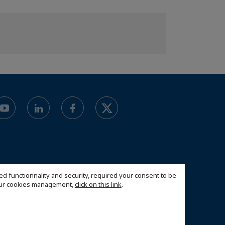
ed functionnality and security, required your consent to be
 our cookies management,
click on this link
.