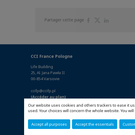
Partager
Partager
Partager
Partager cette page
sur
sur
sur
Facebook
Twitter
Linkedin
CCI France Pologne
Life Building
25, Al. Jana Pawła II
00-854 Varsovie
ccifp@ccifp.pl
(Accéder au plan)
Our website uses cookies and others trackers to ease it us
used. Your choices will concern the whole website. You w
Accept all purposes
Accept the essentials
Custo