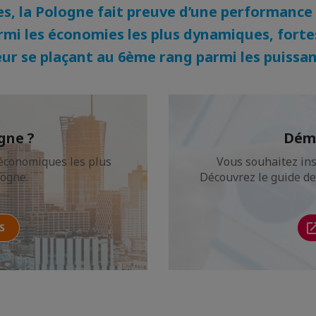
es, la Pologne fait preuve d’une performan
mi les économies les plus dynamiques, fortes
r se plaçant au 6ème rang parmi les puissa
gne ?
Déma
économiques les plus
Vous souhaitez ins
logne.
Découvrez le guide de
S