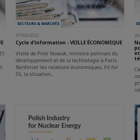
SECTEURS & MARCHÉS
S
07/02/2022
26
UE
Cycle d'information - VEILLE ÉCONOMIQUE
No
po
et
21:
Visite de Piotr Nowak, ministre polonais du
t
développement et de la technologie à Paris
t
Renforcer les relations économiques, Fit for
Ce
55, la situation…
im
ph
in