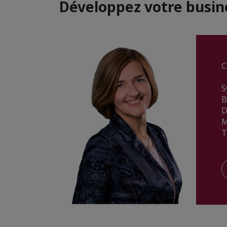
Développez votre busin
C
S
B
D
M
T