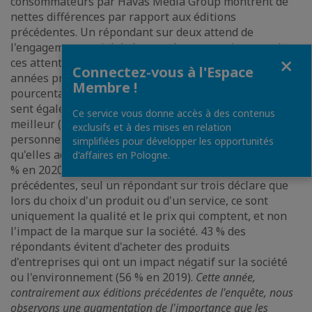
consommateurs par Havas Media Group montrent de
nettes différences par rapport aux éditions
précédentes. Un répondant sur deux attend de
l'engagement social de la part des entreprises - mais
Fermer
ces attentes sont nettement moins élevées que les
Connectez-vous à l'Espace
années précédentes (69 % en 2019, 68 % en 2018). Un
Membre !
pourcentage plus faible de consommateurs (45 %) se
sent également responsable de rendre le monde
Ce service vous donne accès à des contenus
meilleur (59 % en 2019). Par ailleurs, moins de
exclusifs et à des mises en relation
personnes font attention à l'impact des produits
simplifiées pour développer les opportunités
qu'elles achètent sur la société et l'environnement (37
d'affaires en Pologne.
% en 2020 contre 53 % en 2019). Comme les années
précédentes, seul un répondant sur trois déclare que
lors du choix d'un produit ou d'un service, ce sont
uniquement la qualité et le prix qui comptent, et non
l'impact de la marque sur la société. 43 % des
répondants évitent d'acheter des produits
d'entreprises qui ont un impact négatif sur la société
ou l'environnement (56 % en 2019).
Cette année,
contrairement aux éditions précédentes de l'enquête, nous
observons une augmentation de l'importance que les