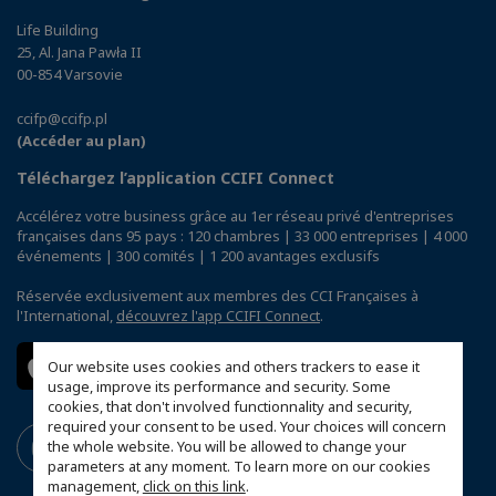
Life Building
25, Al. Jana Pawła II
00-854 Varsovie
ccifp@ccifp.pl
(Accéder au plan)
Téléchargez l’application CCIFI Connect
Accélérez votre business grâce au 1er réseau privé d'entreprises
françaises dans 95 pays : 120 chambres | 33 000 entreprises | 4 000
événements | 300 comités | 1 200 avantages exclusifs
Réservée exclusivement aux membres des CCI Françaises à
l'International,
découvrez l'app CCIFI Connect
.
Our website uses cookies and others trackers to ease it
usage, improve its performance and security. Some
cookies, that don't involved functionnality and security,
required your consent to be used. Your choices will concern
the whole website. You will be allowed to change your
parameters at any moment. To learn more on our cookies
management,
click on this link
.