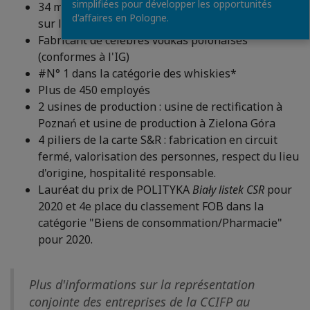
simplifiées pour développer les opportunités
34 marques locales et internationales distribuées
d'affaires en Pologne.
sur le marché polonais
Fabricant de célèbres vodkas polonaises
(conformes à l'IG)
#N° 1 dans la catégorie des whiskies*
Plus de 450 employés
2 usines de production : usine de rectification à
Poznań et usine de production à Zielona Góra
4 piliers de la carte S&R : fabrication en circuit
fermé, valorisation des personnes, respect du lieu
d'origine, hospitalité responsable.
Lauréat du prix de POLITYKA
Biały listek CSR
pour
2020 et 4e place du classement FOB dans la
catégorie "Biens de consommation/Pharmacie"
pour 2020.
Plus d'informations sur la représentation
conjointe des entreprises de la CCIFP au