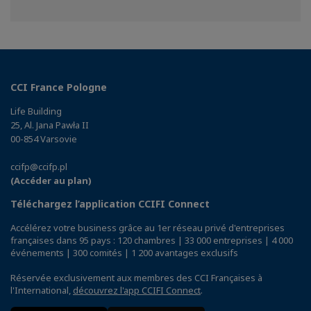
sur
sur
sur
Facebook
Twitter
Linkedin
CCI France Pologne
Life Building
25, Al. Jana Pawła II
00-854 Varsovie
ccifp@ccifp.pl
(Accéder au plan)
Téléchargez l’application CCIFI Connect
Accélérez votre business grâce au 1er réseau privé d'entreprises
françaises dans 95 pays : 120 chambres | 33 000 entreprises | 4 000
événements | 300 comités | 1 200 avantages exclusifs
Réservée exclusivement aux membres des CCI Françaises à
l'International,
découvrez l'app CCIFI Connect
.