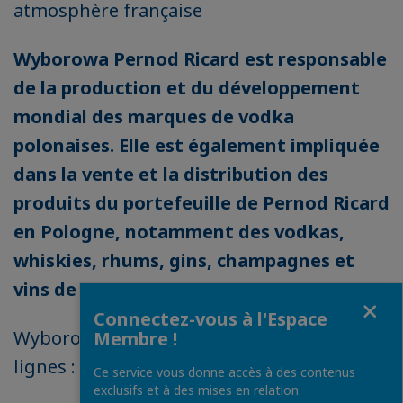
atmosphère française
Wyborowa Pernod Ricard est responsable
de la production et du développement
mondial des marques de vodka
polonaises. Elle est également impliquée
dans la vente et la distribution des
produits du portefeuille de Pernod Ricard
en Pologne, notamment des vodkas,
whiskies, rhums, gins, champagnes et
vins de renommée internationale
.
Fermer
Connectez-vous à l'Espace
Wyborowa Pernod Ricard en quelques
Membre !
lignes :
Ce service vous donne accès à des contenus
exclusifs et à des mises en relation