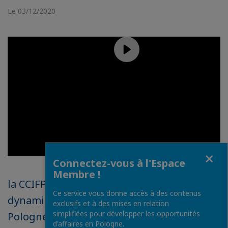
Le 03/12/2020
Fermer
Connectez-vous à l'Espace
Membre !
la CCIFP est l'une des plus grandes et
Ce service vous donne accès à des contenus
dynamiques chambres bilatérales en
exclusifs et à des mises en relation
simplifiées pour développer les opportunités
Pologne. Rejoignez-nous et développez
d'affaires en Pologne.