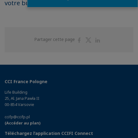
votre business avec nos membres.
Partager
Partager
Partager
Partager cette page
sur
sur
sur
Facebook
Twitter
Linkedin
CCI France Pologne
Life Building
25, Al. Jana Pawła II
00-854 Varsovie
ccifp@ccifp.pl
(Accéder au plan)
Téléchargez l’application CCIFI Connect