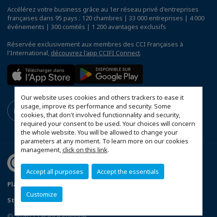
Accélérez votre business grâce au 1er réseau privé d'entreprises
françaises dans 95 pays : 120 chambres | 33 000 entreprises | 4 000
événements | 300 comités | 1 200 avantages exclusifs
Réservée exclusivement aux membres des CCI Françaises à
l'International,
découvrez l'app CCIFI Connect
.
Our website uses cookies and others trackers to ease it
usage, improve its performance and security. Some
cookies, that don't involved functionnality and security,
required your consent to be used. Your choices will concern
the whole website. You will be allowed to change your
parameters at any moment. To learn more on our cookies
management,
click on this link
.
Accept all purposes
Accept the essentials
Plan du site
Politique de confidentialité
Customize
Statut de la CCIFP
Configurer vos préférences cookies
© 2026 CCI France Pologne