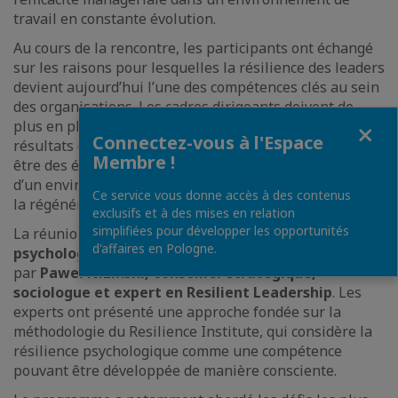
travail en constante évolution.
Au cours de la rencontre, les participants ont échangé
sur les raisons pour lesquelles la résilience des leaders
devient aujourd’hui l’une des compétences clés au sein
des organisations. Les cadres dirigeants doivent de
Fermer
plus en plus souvent conjuguer la responsabilité des
Connectez-vous à l'Espace
résultats économiques avec l’attention portée au bien-
Membre !
être des équipes, la gestion des émotions et la création
d’un environnement de travail favorisant l’efficacité et
Ce service vous donne accès à des contenus
la régénération.
exclusifs et à des mises en relation
simplifiées pour développer les opportunités
La réunion a été animée par
Halina Piasecka,
d'affaires en Pologne.
psychologue et formatrice en entreprise
, ainsi que
par
Paweł Niziński, conseiller stratégique,
sociologue et expert en Resilient Leadership
. Les
experts ont présenté une approche fondée sur la
méthodologie du Resilience Institute, qui considère la
résilience psychologique comme une compétence
pouvant être développée de manière consciente.