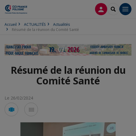
CONNEXION
RECHERCH
Men
Accueil
ACTUALITÉS
Actualités
Résumé de la réunion du Comité Santé
Résumé de la réunion du
Comité Santé
Le 26/02/2024
Voir
Voir
en
en
mode
mode
carousel
mosaïque