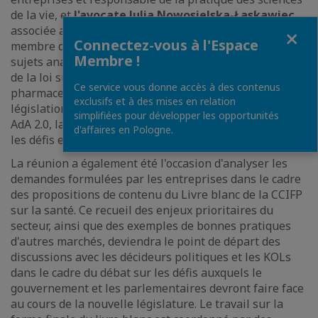
de la vie, et
l'avocate Julia Nowosielska-Łaskawiec
,
associée au sein du département des entreprises et
Fermer
Connectez-vous à l'Espace
membre de la pratique des sciences de la vie. Parmi les
Membre !
sujets analysés, citons DNUR ( le grand amendement
de la loi sur les remboursements), la réforme du droit
Ce service vous donne accès à des contenus
pharmaceutique de l'UE, le domaine de l'e-santé, la
exclusifs et à des mises en relation
législation sur la réglementation des pharmacies - dite
simplifiées pour développer les opportunités
AdA 2.0, la loi sur certaines professions médicales et
d'affaires en Pologne.
les défis en matière d'ESG et de compliance.
La réunion a également été l'occasion d'analyser les
demandes formulées par les entreprises dans le cadre
des propositions de contenu du Livre blanc de la CCIFP
sur la santé. Ce recueil des enjeux prioritaires du
secteur, ainsi que des exemples de bonnes pratiques
d'autres marchés, deviendra le point de départ des
discussions avec les décideurs politiques et les KOLs
dans le cadre du débat sur les défis auxquels le
gouvernement et les parlementaires devront faire face
au cours de la nouvelle législature. Le travail sur la