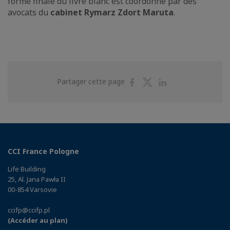
forme finale du livre blanc est coordonné par des
avocats du
cabinet Rymarz Zdort Maruta
.
Partager
Partager
Partager
Partager cette page
sur
sur
sur
Facebook
Twitter
Linkedin
CCI France Pologne
Life Building
25, Al. Jana Pawła II
00-854 Varsovie
ccifp@ccifp.pl
(Accéder au plan)