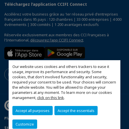
Téléchargez l’application CCIFI Connect
Accélérez votre business grâce au 1er réseau privé d'entreprises
françaises dans 95 pays : 120 chambres | 33 000 entreprises | 4 000
événements | 300 comités | 1 200 avantages exclusifs
Réservée exclusivement aux membres des CCI Françaises à
l'International,
découvrez l'app CCIFI Connect
.
Our website uses cookies and others trackers to ease it
usage, improve its performance and security. Some
cookies, that don't involved functionnality and security,
required your consent to be used. Your choices will concern
the whole website. You will be allowed to change your
parameters at any moment. To learn more on our cookies
management,
click on this link
.
Accept all purposes
Accept the essentials
Plan du site
Politique de confidentialité
Customize
Statut de la CCIFP
Configurer vos préférences cookies