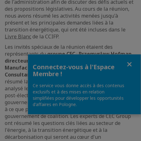
de l'administration afin de discuter des défis actuels et
des propositions législatives. Au cours de la réunion,
nous avons résumé les activités menées jusqu'à
présent et les principales demandes liées à la
transition énergétique, qui ont été incluses dans le
Livre Blanc
de la CCIFP.
Les invités spéciaux de la réunion étaient des
représentants du
groupe CEC
:
Przemysław Hofman,
Fermer
directeur du département Sustainability &
Connectez-vous à l'Espace
Manufacturing et Monika Serżysko, Senior
Membre !
Consultant Sustainability & Manufacturing
. Ils ont
résumé la situation après les élections parlementaires,
Ce service vous donne accès à des contenus
analysé les résultats des élections et les procédures
exclusifs et à des mises en relation
post-électorales pour former un nouveau
simplifiées pour développer les opportunités
gouvernement. La réunion a été l'occasion de réfléchir
d'affaires en Pologne.
à ce que pourrait être la politique énergétique d'un
gouvernement de coalition. Les experts de CEC Group
ont résumé les questions clés liées au secteur de
l'énergie, à la transition énergétique et à la
décarbonisation qui seront au cœur d'un