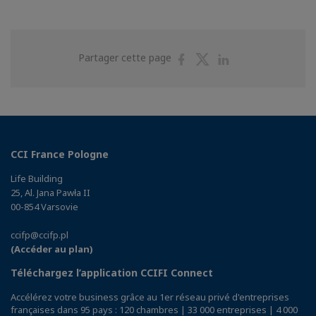
Partager
Partager
Partager
Partager cette page
sur
sur
sur
Facebook
Twitter
Linkedin
CCI France Pologne
Life Building
25, Al. Jana Pawła II
00-854 Varsovie
ccifp@ccifp.pl
(Accéder au plan)
Téléchargez l’application CCIFI Connect
Accélérez votre business grâce au 1er réseau privé d'entreprises
françaises dans 95 pays : 120 chambres | 33 000 entreprises | 4 000