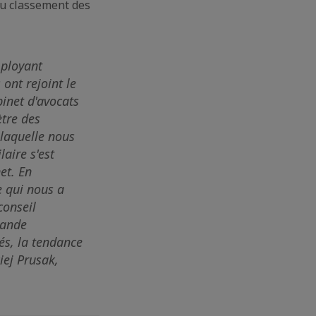
du classement des
mployant
ont rejoint le
binet d'avocats
tre des
 laquelle nous
aire s'est
et. En
e qui nous a
conseil
mande
és, la tendance
ej Prusak,