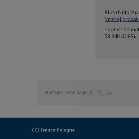
Plus d'informa
(
maciej.prusak
Contact en mat
58 340 43 85).
Partager
Partager
Partager
Partager cette page
sur
sur
sur
Facebook
Twitter
Linkedin
CCI France Pologne