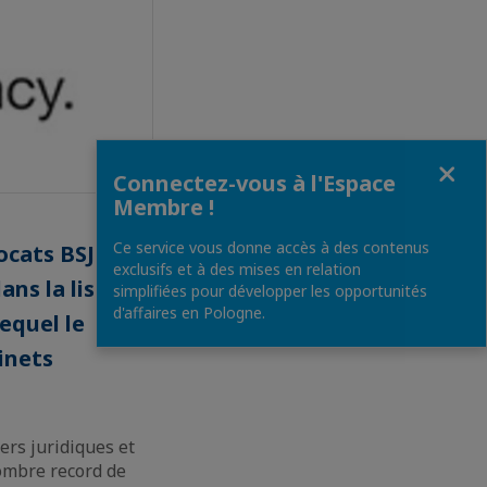
Fermer
Connectez-vous à l'Espace
Membre !
Ce service vous donne accès à des contenus
ocats BSJP
exclusifs et à des mises en relation
ans la liste de
simplifiées pour développer les opportunités
d'affaires en Pologne.
equel le
inets
ers juridiques et
nombre record de