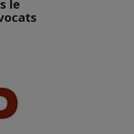
s le
vocats