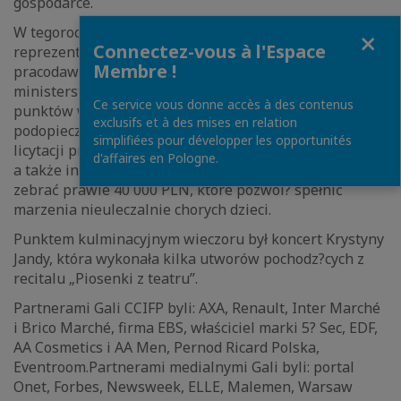
gospodarce.
W tegorocznej Gali uczestniczyło prawie 400
Fermer
Connectez-vous à l'Espace
reprezentantów francuskich i polskich firm, organizacji
Membre !
pracodawców, zagranicznych izb handlowych oraz
ministerstw i innych urzędów państwowych. Jednym z
Ce service vous donne accès à des contenus
punktów wieczoru była aukcja charytatywna na rzecz
exclusifs et à des mises en relation
podopiecznych fundacji Dziecięca Fantazja. Dzięki
simplifiées pour développer les opportunités
licytacji przedmiotów podpisanych przez znane osoby,
d'affaires en Pologne.
a także indywidualnym deklaracjom wpłat, udało się
zebrać prawie 40 000 PLN, które pozwol? spełnić
marzenia nieuleczalnie chorych dzieci.
Punktem kulminacyjnym wieczoru był koncert Krystyny
Jandy, która wykonała kilka utworów pochodz?cych z
recitalu „Piosenki z teatru”.
Partnerami Gali CCIFP byli: AXA, Renault, Inter Marché
i Brico Marché, firma EBS, właściciel marki 5? Sec, EDF,
AA Cosmetics i AA Men, Pernod Ricard Polska,
Eventroom.Partnerami medialnymi Gali byli: portal
Onet, Forbes, Newsweek, ELLE, Malemen, Warsaw