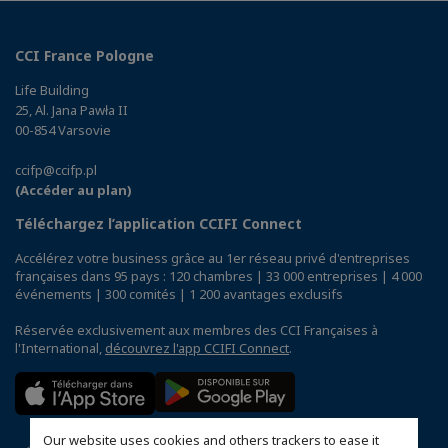
CCI France Pologne
Life Building
25, Al. Jana Pawła II
00-854 Varsovie
ccifp@ccifp.pl
(Accéder au plan)
Téléchargez l’application CCIFI Connect
Accélérez votre business grâce au 1er réseau privé d'entreprises
françaises dans 95 pays : 120 chambres | 33 000 entreprises | 4 000
événements | 300 comités | 1 200 avantages exclusifs
Réservée exclusivement aux membres des CCI Françaises à
l'International,
découvrez l'app CCIFI Connect
.
Our website uses cookies and others trackers to ease it