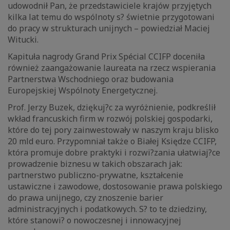
udowodnił Pan, że przedstawiciele krajów przyjętych
kilka lat temu do wspólnoty s? świetnie przygotowani
do pracy w strukturach unijnych – powiedział Maciej
Witucki.
Kapituła nagrody Grand Prix Spécial CCIFP doceniła
również zaangażowanie laureata na rzecz wspierania
Partnerstwa Wschodniego oraz budowania
Europejskiej Wspólnoty Energetycznej.
Prof. Jerzy Buzek, dziękuj?c za wyróżnienie, podkreślił
wkład francuskich firm w rozwój polskiej gospodarki,
które do tej pory zainwestowały w naszym kraju blisko
20 mld euro. Przypomniał także o Białej Księdze CCIFP,
która promuje dobre praktyki i rozwi?zania ułatwiaj?ce
prowadzenie biznesu w takich obszarach jak:
partnerstwo publiczno-prywatne, kształcenie
ustawiczne i zawodowe, dostosowanie prawa polskiego
do prawa unijnego, czy znoszenie barier
administracyjnych i podatkowych. S? to te dziedziny,
które stanowi? o nowoczesnej i innowacyjnej