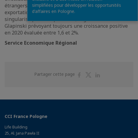
simplifiées pour développer les opportunités
étrangers à deux tiers de la valeur totale des
d'affaires en Pologne.
exportations polonaises. La Banque centrale (NBP) se
singularise par son optimisme, le gouverneur
Glapinski prévoyant toujours une croissance positive
en 2020 évaluée entre 1,6 et 2%.
Service Economique Régional
Partager
Partager
Partager
Partager cette page
sur
sur
sur
Facebook
Twitter
Linkedin
CCI France Pologne
Life Building
25, Al. Jana Pawła II