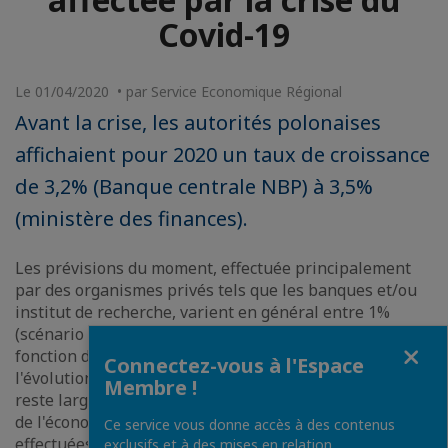
Covid-19
Le 01/04/2020 • par Service Economique Régional
Avant la crise, les autorités polonaises
affichaient pour 2020 un taux de croissance
de 3,2% (Banque centrale NBP) à 3,5%
(ministère des finances).
Les prévisions du moment, effectuée principalement
par des organismes privés tels que les banques et/ou
institut de recherche, varient en général entre 1%
(scénario modéré) et -5,6% (Morgan Stanley) en
Fermer
fonction de la durée de la crise sanitaire et de
Connectez-vous à l'Espace
l'évolution de l'entourage de l'économie polonaise qui
Membre !
reste largement dépendante de l'étranger. Le Ministère
de l'économie évalue la part des exportations
Ce service vous donne accès à des contenus
effectuées par les filiales polonaises des groupes
exclusifs et à des mises en relation