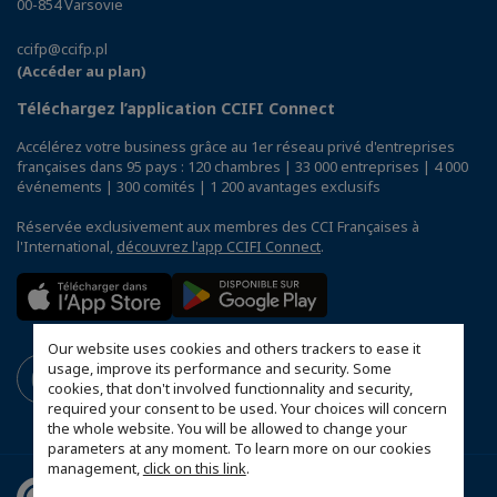
00-854 Varsovie
ccifp@ccifp.pl
(Accéder au plan)
Téléchargez l’application CCIFI Connect
Accélérez votre business grâce au 1er réseau privé d'entreprises
françaises dans 95 pays : 120 chambres | 33 000 entreprises | 4 000
événements | 300 comités | 1 200 avantages exclusifs
Réservée exclusivement aux membres des CCI Françaises à
l'International,
découvrez l'app CCIFI Connect
.
Our website uses cookies and others trackers to ease it
usage, improve its performance and security. Some
cookies, that don't involved functionnality and security,
required your consent to be used. Your choices will concern
the whole website. You will be allowed to change your
parameters at any moment. To learn more on our cookies
management,
click on this link
.