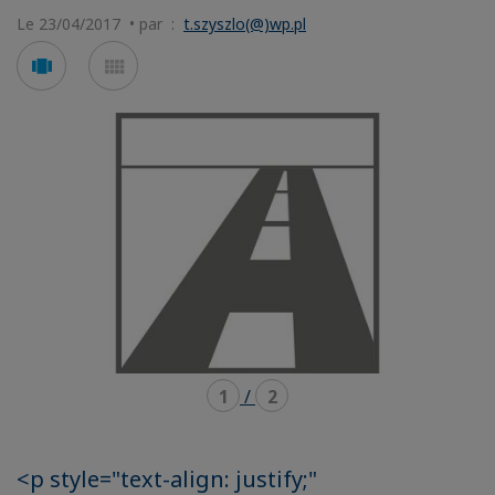
Le 23/04/2017 • par :
t.szyszlo(@)wp.pl
Voir
Voir
en
en
mode
mode
carousel
mosaïque
1
/
2
<p style="text-align: justify;"