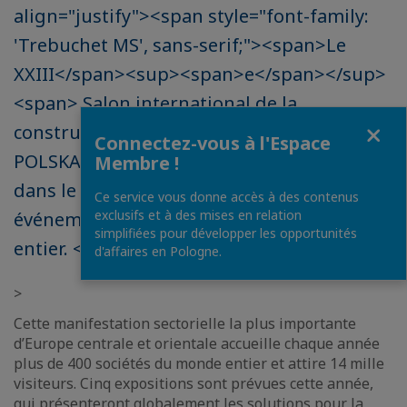
align="justify"><span style="font-family:
'Trebuchet MS', sans-serif;"><span>Le
XXIII</span><sup><span>e</span></sup>
<span> Salon international de la
Fermer
construction routière AUTOSTRADA-
Connectez-vous à l'Espace
POLSKA, qui se tiendra du 9 au 11 mai 2017
Membre !
dans le cadre du Salon Kielce, est un
Ce service vous donne accès à des contenus
exclusifs et à des mises en relation
événement attendu par le secteur
simplifiées pour développer les opportunités
entier. </span></span></p>
d'affaires en Pologne.
>
Cette manifestation sectorielle la plus importante
d’Europe centrale et orientale accueille chaque année
plus de 400 sociétés du monde entier et attire 14 mille
visiteurs. Cinq expositions sont prévues cette année,
qui présenteront globalement les solutions pour la