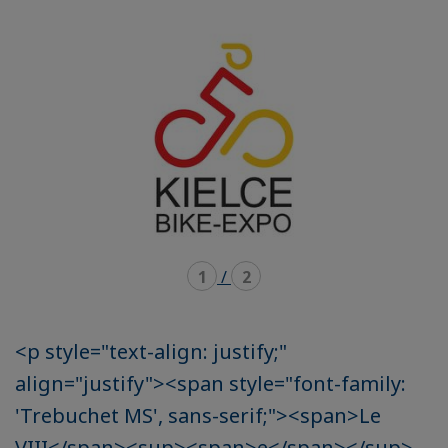
mode
mode
carousel
mosaïque
1
/
2
<p style="text-align: justify;"
align="justify"><span style="font-family:
'Trebuchet MS', sans-serif;"><span>Le
VIII</span><sup><span>e</span></sup>