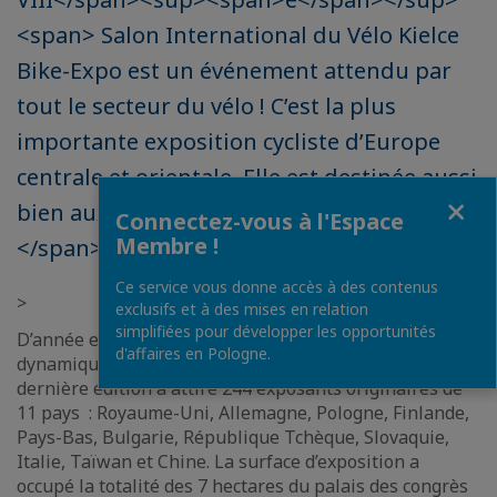
<span> Salon International du Vélo Kielce
Bike-Expo est un événement attendu par
tout le secteur du vélo ! C’est la plus
importante exposition cycliste d’Europe
centrale et orientale. Elle est destinée aussi
Fermer
bien aux professionnels qu’aux amateurs.
Connectez-vous à l'Espace
Membre !
</span></span></p>
Ce service vous donne accès à des contenus
>
exclusifs et à des mises en relation
simplifiées pour développer les opportunités
D’année en année, ce salon connaît un essor
d'affaires en Pologne.
dynamique et continue de battre des records. La
dernière édition a attiré 244 exposants originaires de
11 pays : Royaume-Uni, Allemagne, Pologne, Finlande,
Pays-Bas, Bulgarie, République Tchèque, Slovaquie,
Italie, Taïwan et Chine. La surface d’exposition a
occupé la totalité des 7 hectares du palais des congrès