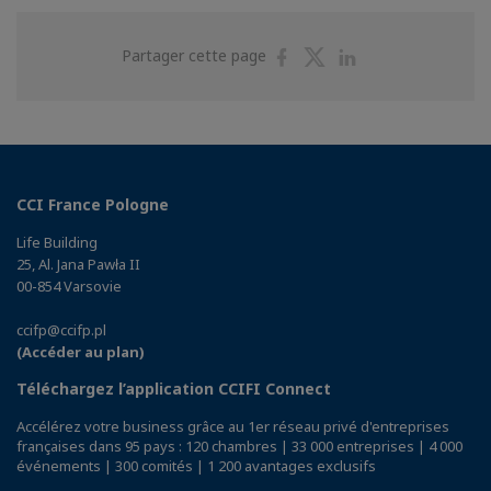
Partager
Partager
Partager
Partager cette page
sur
sur
sur
Facebook
Twitter
Linkedin
CCI France Pologne
Life Building
25, Al. Jana Pawła II
00-854 Varsovie
ccifp@ccifp.pl
(Accéder au plan)
Téléchargez l’application CCIFI Connect
Accélérez votre business grâce au 1er réseau privé d'entreprises
françaises dans 95 pays : 120 chambres | 33 000 entreprises | 4 000
événements | 300 comités | 1 200 avantages exclusifs