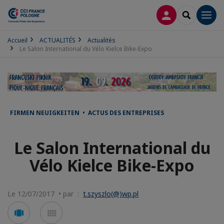
CONNEXION
RECHERCH
Men
Accueil
ACTUALITÉS
Actualités
Le Salon International du Vélo Kielce Bike-Expo
FIRMEN NEUIGKEITEN • ACTUS DES ENTREPRISES
Le Salon International du
Vélo Kielce Bike-Expo
Le 12/07/2017 • par :
t.szyszlo(@)wp.pl
Voir
Voir
en
en