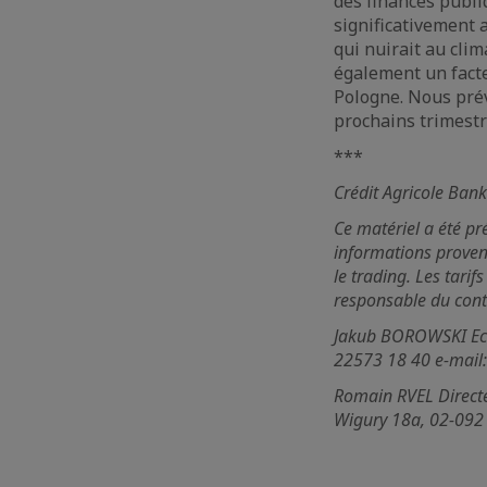
des finances publi
significativement a
qui nuirait au clim
également un facteu
Pologne. Nous prév
prochains trimestr
***
Crédit Agricole Ban
Ce matériel a été pr
informations proven
le trading. Les tarif
responsable du cont
Jakub BOROWSKI Econ
22573 18 40 e-mail
Romain RVEL Directeu
Wigury 18a, 02-092 