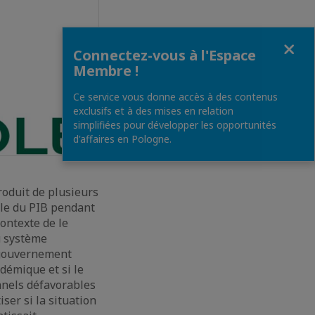
Fermer
Connectez-vous à l'Espace
Membre !
Ce service vous donne accès à des contenus
exclusifs et à des mises en relation
simplifiées pour développer les opportunités
d'affaires en Pologne.
produit de plusieurs
ible du PIB pendant
ontexte de le
u système
e gouvernement
démique et si le
nnels défavorables
iser si la situation