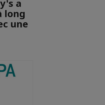
y's a
à long
ec une