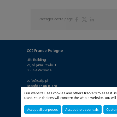
Partager
Partager
Partager
Partager cette page
sur
sur
sur
Facebook
Twitter
Linkedin
CCI France Pologne
Life Building
25, Al. Jana Pawła II
00-854 Varsovie
ccifp@ccifp.pl
(Accéder au plan)
Our website uses cookies and others trackers to ease it us
used. Your choices will concern the whole website. You w
Accept all purposes
Accept the essentials
Custo