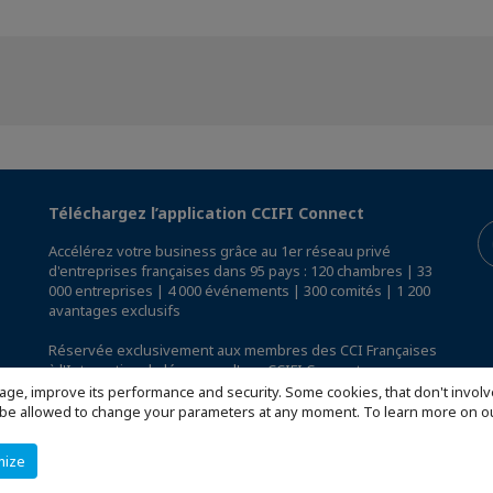
Téléchargez l’application CCIFI Connect
Accélérez votre business grâce au 1er réseau privé
d'entreprises françaises dans 95 pays : 120 chambres | 33
000 entreprises | 4 000 événements | 300 comités | 1 200
avantages exclusifs
Réservée exclusivement aux membres des CCI Françaises
à l'International,
découvrez l'app CCIFI Connect
.
age, improve its performance and security. Some cookies, that don't involv
ill be allowed to change your parameters at any moment. To learn more on
mize