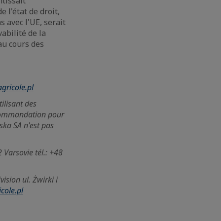
tissait
 l'état de droit,
s avec l'UE, serait
abilité de la
au cours des
gricole.pl
ilisant des
recommandation pour
lska SA n'est pas
Varsovie tél.: +48
ision ul. Żwirki i
cole.pl