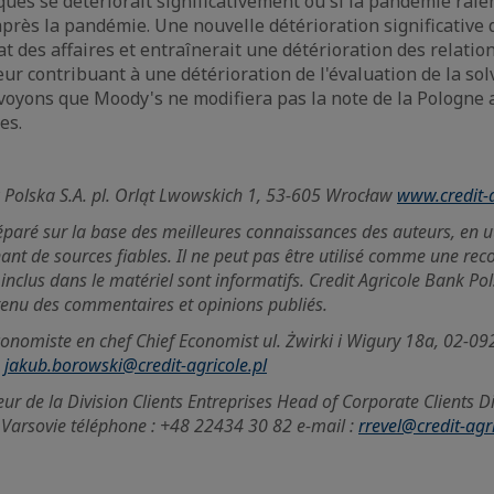
ques se détériorait significativement ou si la pandémie ralen
près la pandémie. Une nouvelle détérioration significative de
at des affaires et entraînerait une détérioration des relation
r contribuant à une détérioration de l'évaluation de la solv
oyons que Moody's ne modifiera pas la note de la Pologne 
es.
k Polska S.A. pl. Orląt Lwowskich 1, 53-605 Wrocław
www.credit-a
éparé sur la base des meilleures connaissances des auteurs, en ut
ant de sources fiables. Il ne peut pas être utilisé comme une 
s inclus dans le matériel sont informatifs. Credit Agricole Bank Po
enu des commentaires et opinions publiés.
omiste en chef Chief Economist ul. Żwirki i Wigury 18a, 02-092 
:
jakub.borowski@credit-agricole.pl
r de la Division Clients Entreprises Head of Corporate Clients Div
Varsovie téléphone : +48 22434 30 82 e-mail :
rrevel@credit-agri