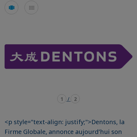
Voir
Voir
en
en
mode
mode
carousel
mosaïque
1
/
2
<p style="text-align: justify;">Dentons, la
Firme Globale, annonce aujourd’hui son