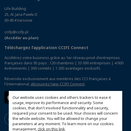
Life Building
25, Al. Jana Pawła II
00-854 Varsovie
ccifp@ccifp.pl
(Accéder au plan)
Téléchargez l’application CCIFI Connect
Accélérez votre business grâce au 1er réseau privé d'entreprises
françaises dans 95 pays : 120 chambres | 33 000 entreprises | 4 000
événements | 300 comités | 1 200 avantages exclusifs
Réservée exclusivement aux membres des CCI Françaises à
l'International,
découvrez l'app CCIFI Connect
.
Our website uses cookies and others trackers to ease it
usage, improve its performance and security. Some
cookies, that don't involved functionnality and security,
required your consent to be used. Your choices will concern
the whole website. You will be allowed to change your
parameters at any moment. To learn more on our cookies
management,
click on this link
.