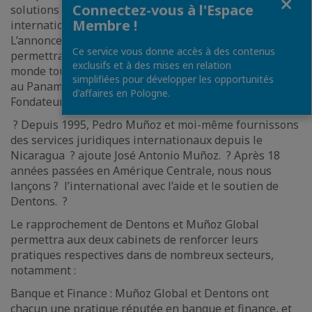
Connectez-vous à l'Espace
solutions juridiques et commerciales de dimension
Membre !
internationale sur le marché d’Amérique Centrale.
L’annonce du rapprochement avec Dentons nous
Ce service vous donne accès à des contenus
permettra d’accompagner nos clients partout dans le
exclusifs et à des mises en relation
monde tout en les conseillant en Amérique centrale et
simplifiées pour développer les opportunités
au Panama. ? déclare José Antonio Muñoz, Associé
d'affaires en Pologne.
Fondateur de Muñoz Global.
? Depuis 1995, Pedro Muñoz et moi-même fournissons
des services juridiques internationaux depuis le
Nicaragua ? ajoute José Antonio Muñoz. ? Après 18
années passées en Amérique Centrale, nous nous
lançons ? l’international avec l’aide et le soutien de
Dentons. ?
Le rapprochement de Dentons et Muñoz Global
permettra aux deux cabinets de renforcer leurs
pratiques respectives dans de nombreux secteurs,
notamment :
Banque et Finance : Muñoz Global et Dentons ont
chacun une pratique réputée en banque et finance, et