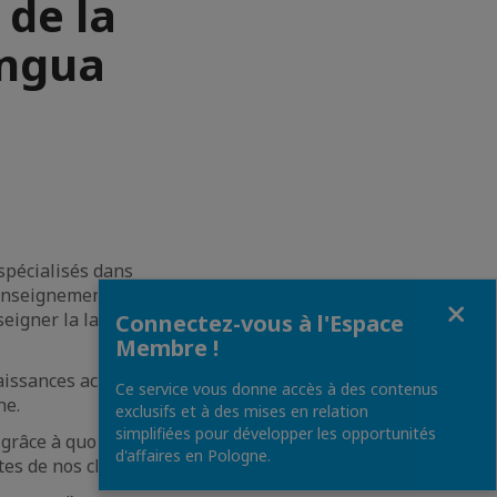
 de la
ingua
pécialisés dans
'enseignement, à un
Fermer
seigner la langue
Connectez-vous à l'Espace
Membre !
aissances acquises
Ce service vous donne accès à des contenus
ne.
exclusifs et à des mises en relation
simplifiées pour développer les opportunités
 grâce à quoi nous
d'affaires en Pologne.
es de nos clients.