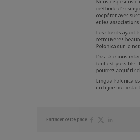
Nous disposons d'
méthode d'enseign
coopérer avec succ
et les associations
Les clients ayant t
retrouverez beauc
Polonica sur le not
Des réunions inter
tout est possible 
pourrez acquérir d
Lingua Polonica est
en ligne ou contac
Partager
Partager
Partager
Partager cette page
sur
sur
sur
Facebook
Twitter
Linkedin